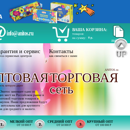
ВАША КОРЗИНА:
info@anitos.ru
товаров:
на сумму:
0 р.
прайс лист
рантия и сервис
Контакты
еса сервисных центров
как связаться с нами
ANITOS.ru
ПТОВАЯ
ТОРГОВАЯ
сеть
ость которую дарят
Энитос занимает одно из
х мест на Российском рынке в
оптовой торговли товаров и
акупок. Наши предложения будут
 актуальны как для крупного
ак для среднего и малого.
МЕЛКИЙ ОПТ
СРЕДНИЙ ОПТ
КРУПНЫЙ ОПТ
ОТ 10 000 Р
ОТ 50 000 Р
ОТ 100 000 Р