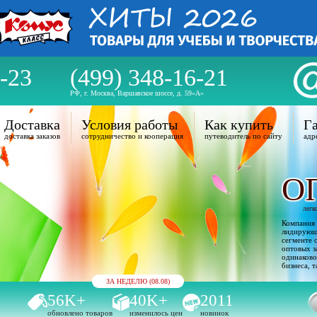
-23
(499) 348-16-21
РФ, г. Москва, Варшавское шоссе, д. 59«А»
Доставка
Условия работы
Как купить
Га
доставка заказов
сотрудничество и кооперация
путеводитель по сайту
адр
О
легк
Компания 
лидирующи
сегменте 
оптовых з
одинаково
бизнеса, т
ЗА НЕДЕЛЮ (08.08)
56K+
40K+
2011
обновлено товаров
изменилось цен
новинок