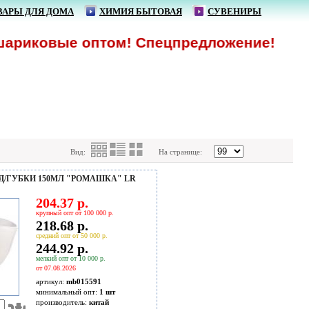
ВАРЫ ДЛЯ ДОМА
ХИМИЯ БЫТОВАЯ
СУВЕНИРЫ
ариковые оптом! Спецпредложение!
Вид:
На странице:
 Д/ГУБКИ 150МЛ "РОМАШКА" LR
204.37 р.
крупный опт от 100 000 р.
218.68 р.
средний опт от 50 000 р.
244.92 р.
мелкий опт от 10 000 р.
от 07.08.2026
артикул:
mb015591
минимальный опт:
1 шт
производитель:
китай