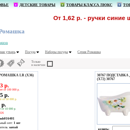
ОВЬЕ
ДЕТСКИЕ ТОВАРЫ
ТОВАРЫ КЛАССА ЛЮКС
ТО
От 1,62 р. - ручки синие ш
 Ромашка
аказа
ная утварь
Посуда
Наборы посуды
Серия Ромашка
Только
в наличии
 РОМАШКА LR (Х36)
30767 ПОДСТАВКА
(Х72) 30767
3 р.
пт от 100 000 р.
5 р.
т от 50 000 р.
 р.
 от 10 000 р.
026
mb016401
ьный опт:
1 шт
итель:
китай
купить: