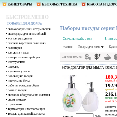
КАНЦТОВАРЫ
БЫТОВАЯ ТЕХНИКА
КРАСОТА И ЗДОР
БЫСТРОЕ МЕНЮ
ТОВАРЫ ДЛЯ ДОМА:
Наборы посуды серия
•
автохолодильники и термобоксы
•
аксессуары для автомобилей
•
все для рукоделия
Скачать прайс-лист
Бланк з
•
газовые горелки и паяльники
главная
Товары для дома
Кухон
•
галантерея
•
для дома и сада
Сортировать по:
•
измерительные приборы
•
инструменты
•
интерьер
30769 ДОЗАТОР ДЛЯ МЫЛА 450МЛ.
•
кухонная утварь
180.3
•
новогодние товары
•
постельное белье
крупный о
192.9
•
рабочая одежда и обувь
средний оп
•
разные товары
216.1
•
световое оборудование и лампы
мелкий опт
•
спорт и отдых
от 07.08.2
•
стремянки
артикул:
•
термометры и метеостанции
минимал
•
товары для ванной комнаты
производ
купить: