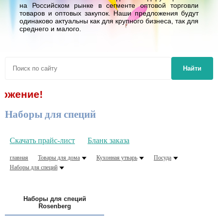
на Российском рынке в сегменте оптовой торговли
товаров и оптовых закупок. Наши предложения будут
одинаково актуальны как для крупного бизнеса, так для
среднего и малого.
Найти
От
Наборы для специй
Скачать прайс-лист
Бланк заказа
главная
Товары для дома
Кухонная утварь
Посуда
Наборы для специй
Наборы для специй
Rosenberg