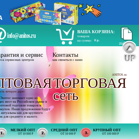
ВАША КОРЗИНА:
info@anitos.ru
товаров:
на сумму:
0 р.
прайс лист
рантия и сервис
Контакты
еса сервисных центров
как связаться с нами
ANITOS.ru
ПТОВАЯ
ТОРГОВАЯ
сеть
ость которую дарят
Энитос занимает одно из
х мест на Российском рынке в
оптовой торговли товаров и
акупок. Наши предложения будут
 актуальны как для крупного
ак для среднего и малого.
МЕЛКИЙ ОПТ
СРЕДНИЙ ОПТ
КРУПНЫЙ ОПТ
ОТ 10 000 Р
ОТ 50 000 Р
ОТ 100 000 Р