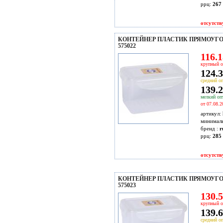
ррц:
267 
отсутств
КОНТЕЙНЕР ПЛАСТИК ПРЯМОУГОЛ
575022
116.1
крупный о
124.3
средний оп
139.2
мелкий опт
от 07.08.2
артикул:
минимал
бренд :
r
ррц:
285 
отсутств
КОНТЕЙНЕР ПЛАСТИК ПРЯМОУГОЛ
575023
130.5
крупный о
139.6
средний оп