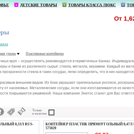
ОВЬЕ
ДЕТСКИЕ ТОВАРЫ
ТОВАРЫ КЛАССА ЛЮКС
ТО
От 1,62 р. -
еры
аказа
ная утварь
Пластиковые контейнеры
личных круп – осуществлять рекомендуется в герметичных банках. Индивидуа
неры и банки из различного сырья: стекла, металла, керамики. Каждый из ма
 прозрачности стекла в таких сосудах, легко определить, что в них находится
расивым внешним видом. Их бока украшают оригинальные росписи, роскошные
у от насекомых. Металлические сосуды, если они изготавливаются из качес
мкости покрываются ржавчиной. Наша компания Энитос станет для Вас ответс
Только
в наличии
ЬНЫЙ 0,33Л RUS-
КОНТЕЙНЕР ПЛАСТИК ПРЯМОУГОЛЬНЫЙ 0,47Л 
575020