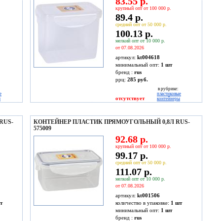
83.55 р.
крупный опт от 100 000 р.
89.4 р.
средний опт от 50 000 р.
100.13 р.
мелкий опт от 10 000 р.
от 07.08.2026
артикул:
kt004618
минимальный опт:
1 шт
бренд :
rus
ррц:
285 руб.
в рубрике:
е
пластиковые
отсутствует
ы
контейнеры
RUS-
КОНТЕЙНЕР ПЛАСТИК ПРЯМОУГОЛЬНЫЙ 0,8Л RUS-
575009
92.68 р.
крупный опт от 100 000 р.
99.17 р.
средний опт от 50 000 р.
111.07 р.
мелкий опт от 10 000 р.
от 07.08.2026
артикул:
kt001506
т
количество в упаковке:
1 шт
минимальный опт:
1 шт
бренд :
rus