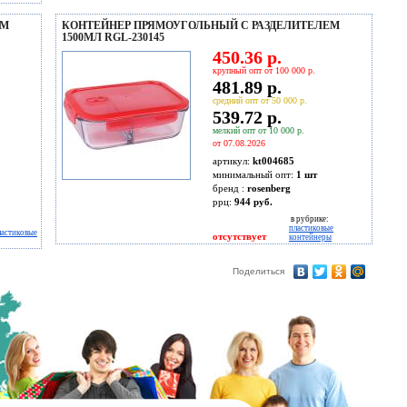
ЕМ
КОНТЕЙНЕР ПРЯМОУГОЛЬНЫЙ С РАЗДЕЛИТЕЛЕМ
1500МЛ RGL-230145
450.36 р.
крупный опт от 100 000 р.
481.89 р.
средний опт от 50 000 р.
539.72 р.
мелкий опт от 10 000 р.
от 07.08.2026
артикул:
kt004685
минимальный опт:
1 шт
бренд :
rosenberg
ррц:
944 руб.
в рубрике:
пластиковые
ластиковые
отсутствует
контейнеры
Поделиться