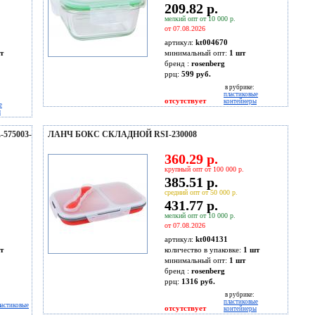
209.82 р.
мелкий опт от 10 000 р.
от 07.08.2026
артикул:
kt004670
т
минимальный опт:
1 шт
бренд :
rosenberg
ррц:
599 руб.
в рубрике:
пластиковые
отсутствует
контейнеры
е
ы
75003-
ЛАНЧ БОКС СКЛАДНОЙ RSI-230008
360.29 р.
крупный опт от 100 000 р.
385.51 р.
средний опт от 50 000 р.
431.77 р.
мелкий опт от 10 000 р.
от 07.08.2026
артикул:
kt004131
т
количество в упаковке:
1 шт
минимальный опт:
1 шт
бренд :
rosenberg
ррц:
1316 руб.
в рубрике:
пластиковые
ластиковые
отсутствует
контейнеры