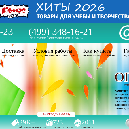
-23
(499) 348-16-21
РФ, г. Москва, Варшавское шоссе, д. 59«А»
Доставка
Условия работы
Как купить
Га
доставка заказов
сотрудничество и кооперация
путеводитель по сайту
адр
О
легк
Компания 
лидирующи
сегменте 
оптовых з
одинаково
бизнеса, т
ЗА СЕГОДНЯ (07.08)
39K+
723
2011
обновлено товаров
изменилось цен
новинок