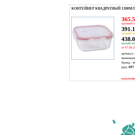
КОНТЕЙНЕР КВАДРАТНЫЙ 1200МЛ 
365.5
крупный о
391.1
средний оп
438.0
мелкий опт
от 07.08.2
артикул:
минимал
бренд :
r
ррц:
697 
отсутств