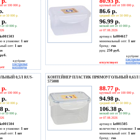
 р.
80.93 р.
пт от 100 000 р.
крупный опт от 100 000 р.
р.
86.6 р.
т от 50 000 р.
средний опт от 50 000 р.
 р.
96.99 р.
 от 10 000 р.
мелкий опт от 10 000 р.
026
от 07.08.2026
kt001503
артикул:
kt004617
во в упаковке:
1 шт
минимальный опт:
1 шт
ьный опт:
1 шт
бренд :
rus
us
ррц:
250 руб.
руб.
в рубрике:
пластиковы
в рубрике:
отсутствует
контейнер
пластиковые
ует
контейнеры
ЬНЫЙ 0,5Л RUS-
КОНТЕЙНЕР ПЛАСТИК ПРЯМОУГОЛЬНЫЙ 0,63Л 
575008
 р.
88.77 р.
пт от 100 000 р.
крупный опт от 100 000 р.
 р.
94.98 р.
т от 50 000 р.
средний опт от 50 000 р.
8 р.
106.38 р.
 от 10 000 р.
мелкий опт от 10 000 р.
026
от 07.08.2026
kt001504
артикул:
kt001505
во в упаковке:
1 шт
количество в упаковке:
1 ш
ьный опт:
1 шт
минимальный опт:
1 шт
us
бренд :
rus