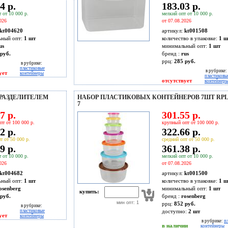
4 р.
183.03 р.
 от 10 000 р.
мелкий опт от 10 000 р.
026
от 07.08.2026
kt004620
артикул:
kt001508
ьный опт:
1 шт
количество в упаковке:
1 ш
us
минимальный опт:
1 шт
руб.
бренд :
rus
ррц:
285 руб.
в рубрике:
пластиковые
в рубрике:
ует
контейнеры
пластиковы
отсутствует
контейнер
РАЗДЕЛИТЕЛЕМ
НАБОР ПЛАСТИКОВЫХ КОНТЕЙНЕРОВ 7ШТ RPL-5
7
7 р.
301.55 р.
пт от 100 000 р.
крупный опт от 100 000 р.
2 р.
322.66 р.
т от 50 000 р.
средний опт от 50 000 р.
9 р.
361.38 р.
 от 10 000 р.
мелкий опт от 10 000 р.
026
от 07.08.2026
kt004682
артикул:
kt001500
ьный опт:
1 шт
количество в упаковке:
1 ш
osenberg
минимальный опт:
1 шт
купить:
руб.
бренд :
rosenberg
мин опт: 1
ррц:
852 руб.
в рубрике:
пластиковые
доступно:
2
шт
ует
контейнеры
в рубрике:
п
в наличии
контейнеры