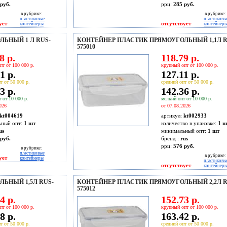
руб.
ррц:
285 руб.
в рубрике:
в рубрике:
пластиковые
пластиковы
ует
отсутствует
контейнеры
контейнер
ЬНЫЙ 1 Л RUS-
КОНТЕЙНЕР ПЛАСТИК ПРЯМОУГОЛЬНЫЙ 1,1Л R
575010
8 р.
118.79 р.
пт от 100 000 р.
крупный опт от 100 000 р.
1 р.
127.11 р.
т от 50 000 р.
средний опт от 50 000 р.
3 р.
142.36 р.
 от 10 000 р.
мелкий опт от 10 000 р.
026
от 07.08.2026
kt004619
артикул:
kt002933
ьный опт:
1 шт
количество в упаковке:
1 ш
us
минимальный опт:
1 шт
руб.
бренд :
rus
ррц:
576 руб.
в рубрике:
пластиковые
в рубрике:
ует
контейнеры
пластиковы
отсутствует
контейнер
ЬНЫЙ 1,5Л RUS-
КОНТЕЙНЕР ПЛАСТИК ПРЯМОУГОЛЬНЫЙ 2,2Л R
575012
4 р.
152.73 р.
пт от 100 000 р.
крупный опт от 100 000 р.
8 р.
163.42 р.
т от 50 000 р.
средний опт от 50 000 р.