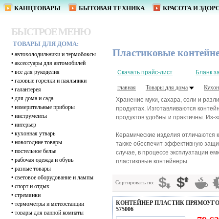
КАНЦТОВАРЫ
БЫТОВАЯ ТЕХНИКА
КРАСОТА И ЗДОР
БЫСТРОЕ МЕНЮ
ТОВАРЫ ДЛЯ ДОМА:
Пластиковые контейн
•
автохолодильники и термобоксы
•
аксессуары для автомобилей
•
все для рукоделия
Скачать прайс-лист
Бланк з
•
газовые горелки и паяльники
главная
Товары для дома
Кухон
•
галантерея
•
для дома и сада
Хранение муки, сахара, соли и раз
•
измерительные приборы
продуктах. Изготавливаются контей
•
инструменты
продуктов удобны и практичны. Из-за
•
интерьер
•
кухонная утварь
Керамические изделия отличаются к
•
новогодние товары
также обеспечит эффективную защит
•
постельное белье
случае, в процессе эксплуатации е
•
рабочая одежда и обувь
пластиковые контейнеры.
•
разные товары
•
световое оборудование и лампы
Сортировать по:
•
спорт и отдых
•
стремянки
КОНТЕЙНЕР ПЛАСТИК ПРЯМОУГОЛ
•
термометры и метеостанции
575006
•
товары для ванной комнаты