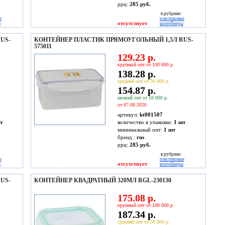
ррц:
285 руб.
в рубрике:
е
пластиковые
отсутствует
ы
контейнеры
US-
КОНТЕЙНЕР ПЛАСТИК ПРЯМОУГОЛЬНЫЙ 1,5Л RUS-
575011
129.23 р.
крупный опт от 100 000 р.
138.28 р.
средний опт от 50 000 р.
154.87 р.
мелкий опт от 10 000 р.
от 07.08.2026
артикул:
kt001507
т
количество в упаковке:
1 шт
минимальный опт:
1 шт
бренд :
rus
ррц:
285 руб.
в рубрике:
е
пластиковые
отсутствует
ы
контейнеры
US-
КОНТЕЙНЕР КВАДРАТНЫЙ 320МЛ RGL-230130
175.08 р.
крупный опт от 100 000 р.
187.34 р.
средний опт от 50 000 р.