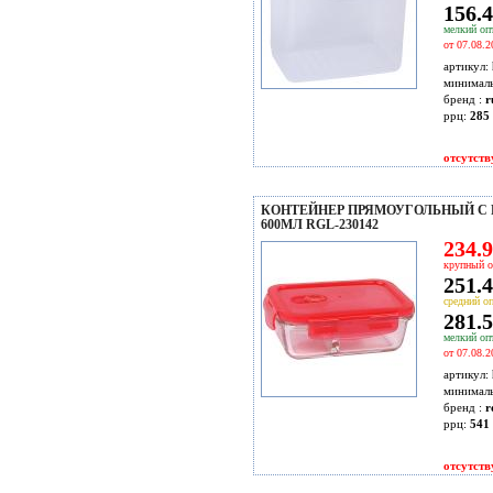
156.4
мелкий опт
от 07.08.2
артикул:
минимал
бренд :
r
ррц:
285 
отсутств
КОНТЕЙНЕР ПРЯМОУГОЛЬНЫЙ С 
600МЛ RGL-230142
234.9
крупный о
251.4
средний оп
281.5
мелкий опт
от 07.08.2
артикул:
минимал
бренд :
r
ррц:
541 
отсутств