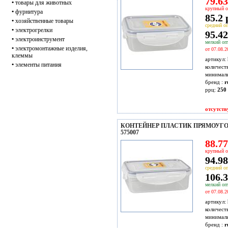
79.63
•
товары для животных
крупный о
•
фурнитура
85.2 
•
хозяйственные товары
средний оп
•
электрогрелки
95.42
•
электроинструмент
мелкий опт
•
электромонтажные изделия,
от 07.08.2
клеммы
артикул:
•
элементы питания
количест
минимал
бренд :
r
ррц:
250 
отсутств
КОНТЕЙНЕР ПЛАСТИК ПРЯМОУГОЛ
575007
88.77
крупный о
94.98
средний оп
106.3
мелкий опт
от 07.08.2
артикул:
количест
минимал
бренд :
r