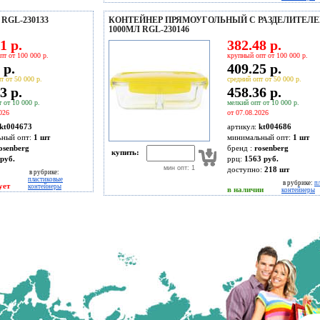
RGL-230133
КОНТЕЙНЕР ПРЯМОУГОЛЬНЫЙ С РАЗДЕЛИТЕЛ
1000МЛ RGL-230146
1 р.
382.48 р.
пт от 100 000 р.
крупный опт от 100 000 р.
 р.
409.25 р.
т от 50 000 р.
средний опт от 50 000 р.
3 р.
458.36 р.
 от 10 000 р.
мелкий опт от 10 000 р.
026
от 07.08.2026
kt004673
артикул:
kt004686
ьный опт:
1 шт
минимальный опт:
1 шт
osenberg
бренд :
rosenberg
купить:
руб.
ррц:
1563 руб.
мин опт: 1
доступно:
218
шт
в рубрике:
пластиковые
в рубрике:
п
ует
контейнеры
в наличии
контейнеры