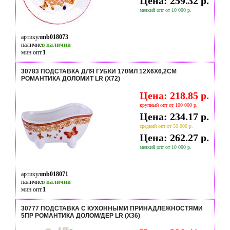
Цена: 259.32 р.
мелкий опт от 10 000 р.
артикул
mb018073
наличие
в наличии
мин опт.
1
30783 ПОДСТАВКА ДЛЯ ГУБКИ 170МЛ 12Х6Х6,2СМ
РОМАНТИКА ДОЛОМИТ LR (Х72)
Цена: 218.85 р.
крупный опт от 100 000 р.
Цена: 234.17 р.
средний опт от 50 000 р.
Цена: 262.27 р.
мелкий опт от 10 000 р.
артикул
mb018071
наличие
в наличии
мин опт.
1
30777 ПОДСТАВКА С КУХОННЫМИ ПРИНАДЛЕЖНОСТЯМИ
5ПР РОМАНТИКА ДОЛОМ/ДЕР LR (Х36)