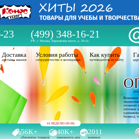
-23
(499) 348-16-21
РФ, г. Москва, Варшавское шоссе, д. 59«А»
Доставка
Условия работы
Как купить
Га
доставка заказов
сотрудничество и кооперация
путеводитель по сайту
адр
О
легк
Компания 
лидирующи
сегменте 
оптовых з
одинаково
бизнеса, т
ЗА НЕДЕЛЮ (09.08)
56K+
40K+
2011
обновлено товаров
изменилось цен
новинок