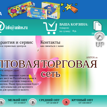
ВАША КОРЗИНА:
info@anitos.ru
товаров:
на сумму:
0 р.
прайс лист
рантия и сервис
Контакты
еса сервисных центров
как связаться с нами
ANITOS.ru
ПТОВАЯ
ТОРГОВАЯ
сеть
ость которую дарят
Энитос занимает одно из
х мест на Российском рынке в
оптовой торговли товаров и
акупок. Наши предложения будут
 актуальны как для крупного
ак для среднего и малого.
МЕЛКИЙ ОПТ
СРЕДНИЙ ОПТ
КРУПНЫЙ ОПТ
ОТ 10 000 Р
ОТ 50 000 Р
ОТ 100 000 Р