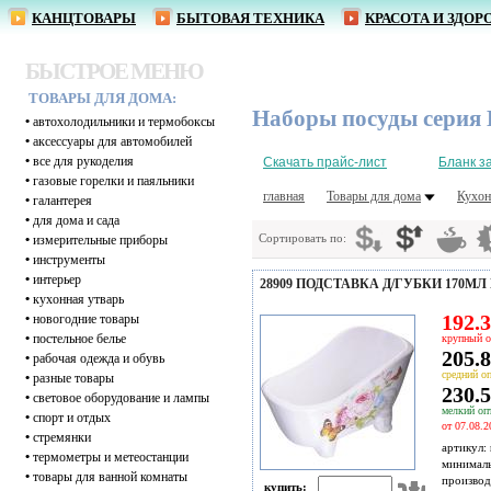
КАНЦТОВАРЫ
БЫТОВАЯ ТЕХНИКА
КРАСОТА И ЗДОР
БЫСТРОЕ МЕНЮ
ТОВАРЫ ДЛЯ ДОМА:
Наборы посуды серия
•
автохолодильники и термобоксы
•
аксессуары для автомобилей
•
все для рукоделия
Скачать прайс-лист
Бланк з
•
газовые горелки и паяльники
главная
Товары для дома
Кухон
•
галантерея
•
для дома и сада
Сортировать по:
•
измерительные приборы
•
инструменты
•
интерьер
28909 ПОДСТАВКА Д/ГУБКИ 170МЛ 
•
кухонная утварь
192.3
•
новогодние товары
•
постельное белье
крупный о
205.8
•
рабочая одежда и обувь
средний оп
•
разные товары
230.5
•
световое оборудование и лампы
мелкий опт
•
спорт и отдых
от 07.08.2
•
стремянки
артикул:
•
термометры и метеостанции
минимал
•
товары для ванной комнаты
производ
купить: