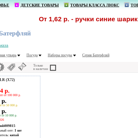
ОВЬЕ
ДЕТСКИЕ ТОВАРЫ
ТОВАРЫ КЛАССА ЛЮКС
ТО
От 1,62 р. - ручки синие шарико
 Батерфляй
аказа
ная утварь
Посуда
Наборы посуды
Серия Батерфляй
Только
в наличии
LR (Х72)
4 р.
пт от 100 000 р.
 р.
т от 50 000 р.
 р.
 от 10 000 р.
026
mb009815
ьный опт:
1 шт
итель:
китай