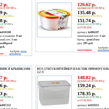
2 р.
126.62 р.
пт от 100 000 р.
крупный опт от 100 000 р.
9 р.
135.48 р.
т от 50 000 р.
средний опт от 50 000 р.
8 р.
151.74 р.
 от 10 000 р.
мелкий опт от 10 000 р.
026
от 07.08.2026
kt010108
артикул:
kt006207
во в упаковке:
0 шт
минимальный опт:
1 шт
ьный опт:
1 шт
бренд :
pomi d'oro
ood&good
ррц:
285 руб.
руб.
в рубрике:
отсутствует
контейнер
в рубрике:
миски,
ует
контейнеры
ЩИМИСЯ КРЫШКАМИ
RUS-575073 КОНТЕЙНЕР ПЛАСТИК ПРЯМОУГОЛ
2,2 Л
7 р.
148.82 р.
пт от 100 000 р.
крупный опт от 100 000 р.
6 р.
159.24 р.
т от 50 000 р.
средний опт от 50 000 р.
3 р.
178.35 р.
 от 10 000 р.
мелкий опт от 10 000 р.
026
от 07.08.2026
kt007251
артикул:
kt010115
ьный опт:
1 шт
количество в упаковке:
0 ш