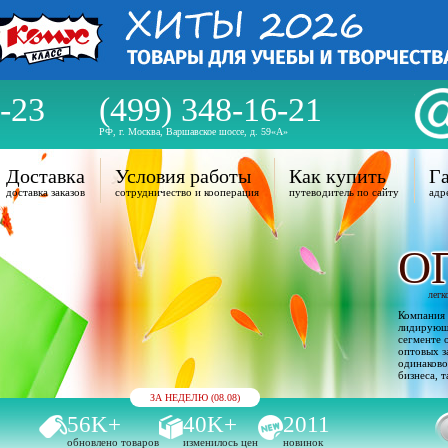
-23
(499) 348-16-21
РФ, г. Москва, Варшавское шоссе, д. 59«А»
Доставка
Условия работы
Как купить
Га
доставка заказов
сотрудничество и кооперация
путеводитель по сайту
адр
О
легк
Компания 
лидирующи
сегменте 
оптовых з
одинаково
бизнеса, т
ЗА НЕДЕЛЮ (08.08)
56K+
40K+
2011
обновлено товаров
изменилось цен
новинок