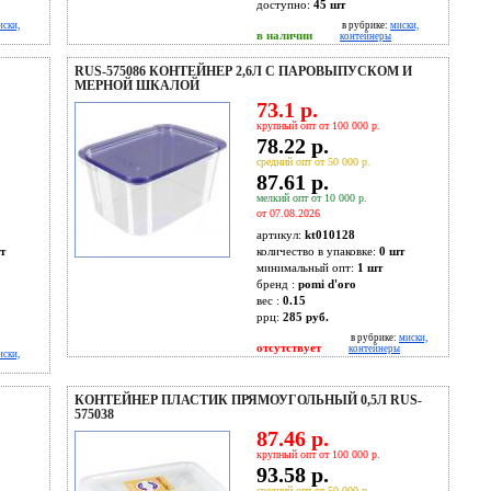
доступно:
45
шт
иски,
в рубрике:
миски,
в наличии
контейнеры
RUS-575086 КОНТЕЙНЕР 2,6Л С ПАРОВЫПУСКОМ И
МЕРНОЙ ШКАЛОЙ
73.1 р.
крупный опт от 100 000 р.
78.22 р.
средний опт от 50 000 р.
87.61 р.
мелкий опт от 10 000 р.
от 07.08.2026
артикул:
kt010128
т
количество в упаковке:
0 шт
минимальный опт:
1 шт
бренд :
pomi d'oro
вес :
0.15
ррц:
285 руб.
в рубрике:
миски,
отсутствует
контейнеры
иски,
КОНТЕЙНЕР ПЛАСТИК ПРЯМОУГОЛЬНЫЙ 0,5Л RUS-
575038
87.46 р.
крупный опт от 100 000 р.
93.58 р.
средний опт от 50 000 р.