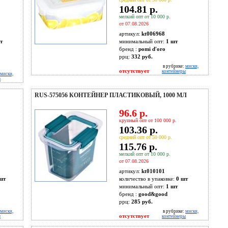
104.81 р.
мелкий опт от 10 000 р.
от 07.08.2026
артикул:
kt006968
т
минимальный опт:
1 шт
бренд :
pomi d'oro
ррц:
332 руб.
в рубрике:
миски,
отсутствует
контейнеры
миски,
ы
RUS-575056 КОНТЕЙНЕР ПЛАСТИКОВЫЙ, 1000 МЛ
96.6 р.
крупный опт от 100 000 р.
103.36 р.
средний опт от 50 000 р.
115.76 р.
мелкий опт от 10 000 р.
от 07.08.2026
артикул:
kt010101
шт
количество в упаковке:
0 шт
минимальный опт:
1 шт
бренд :
good&good
ррц:
285 руб.
миски,
в рубрике:
миски,
отсутствует
ы
контейнеры