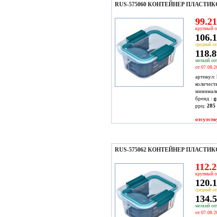
RUS-575060 КОНТЕЙНЕР ПЛАСТИК
99.21
крупный о
106.1
средний оп
118.8
мелкий опт
от 07.08.2
артикул:
количест
минимал
бренд :
g
ррц:
285 
отсутств
RUS-575062 КОНТЕЙНЕР ПЛАСТИКО
112.2
крупный о
120.1
средний оп
134.5
мелкий опт
от 07.08.2