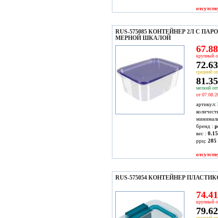
отсутств
RUS-575085 КОНТЕЙНЕР 2Л С ПА
МЕРНОЙ ШКАЛОЙ
67.88
крупный о
72.63
средний оп
81.35
мелкий опт
от 07.08.2
артикул:
количест
минимал
бренд :
p
вес :
0.15
ррц:
285 
отсутств
RUS-575054 КОНТЕЙНЕР ПЛАСТИКО
74.41
крупный о
79.62
средний оп