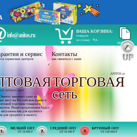
ВАША КОРЗИНА:
info@anitos.ru
товаров:
на сумму:
0 р.
прайс лист
рантия и сервис
Контакты
еса сервисных центров
как связаться с нами
ANITOS.ru
ПТОВАЯ
ТОРГОВАЯ
сеть
ость которую дарят
Энитос занимает одно из
х мест на Российском рынке в
оптовой торговли товаров и
акупок. Наши предложения будут
 актуальны как для крупного
ак для среднего и малого.
МЕЛКИЙ ОПТ
СРЕДНИЙ ОПТ
КРУПНЫЙ ОПТ
ОТ 10 000 Р
ОТ 50 000 Р
ОТ 100 000 Р