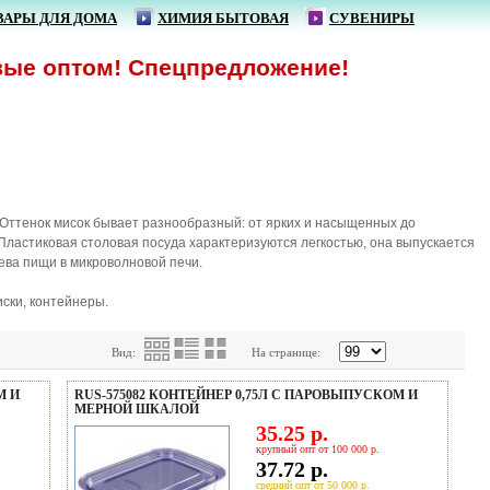
ВАРЫ ДЛЯ ДОМА
ХИМИЯ БЫТОВАЯ
СУВЕНИРЫ
ом! Спецпредложение!
Оттенок мисок бывает разнообразный: от ярких и насыщенных до
 Пластиковая столовая посуда характеризуются легкостью, она выпускается
рева пищи в микроволновой печи.
ски, контейнеры.
Вид:
На странице:
М И
RUS-575082 КОНТЕЙНЕР 0,75Л С ПАРОВЫПУСКОМ И
МЕРНОЙ ШКАЛОЙ
35.25 р.
крупный опт от 100 000 р.
37.72 р.
средний опт от 50 000 р.