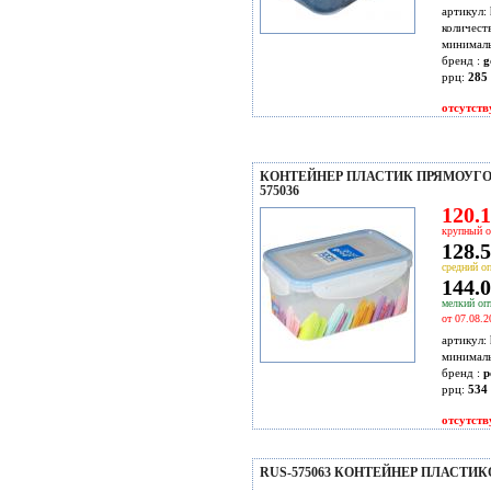
артикул:
количест
минимал
бренд :
g
ррц:
285 
отсутств
КОНТЕЙНЕР ПЛАСТИК ПРЯМОУГОЛ
575036
120.1
крупный о
128.5
средний оп
144.0
мелкий опт
от 07.08.2
артикул:
минимал
бренд :
p
ррц:
534 
отсутств
RUS-575063 КОНТЕЙНЕР ПЛАСТИК