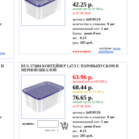
42.25 р.
мелкий опт от 10 000 р.
от 07.08.2026
артикул:
kt010124
т
количество в упаковке:
0 шт
минимальный опт:
1 шт
бренд :
pomi d'oro
вес :
0.15
ррц:
285 руб.
в рубрике:
миски,
отсутствует
контейнеры
иски,
 И
RUS-575084 КОНТЕЙНЕР 1,47Л С ПАРОВЫПУСКОМ И
МЕРНОЙ ШКАЛОЙ
63.96 р.
крупный опт от 100 000 р.
68.44 р.
средний опт от 50 000 р.
76.65 р.
мелкий опт от 10 000 р.
от 07.08.2026
артикул:
kt010126
т
количество в упаковке:
0 шт
минимальный опт:
1 шт
купить:
бренд :
pomi d'oro
мин опт: 1
вес :
0.15
ррц:
285 руб.