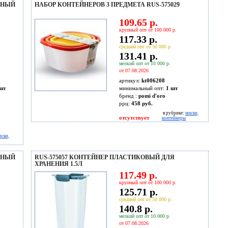
ЬНЫЙ
НАБОР КОНТЕЙНЕРОВ 3 ПРЕДМЕТА RUS-575029
109.65 р.
крупный опт от 100 000 р.
117.33 р.
средний опт от 50 000 р.
131.41 р.
мелкий опт от 10 000 р.
от 07.08.2026
артикул:
kt006208
шт
минимальный опт:
1 шт
бренд :
pomi d'oro
ррц:
458 руб.
в рубрике:
миски,
отсутствует
контейнеры
иски,
ЬНЫЙ
RUS-575057 КОНТЕЙНЕР ПЛАСТИКОВЫЙ ДЛЯ
ХРАНЕНИЯ 1.5Л
117.49 р.
крупный опт от 100 000 р.
125.71 р.
средний опт от 50 000 р.
140.8 р.
мелкий опт от 10 000 р.
от 07.08.2026