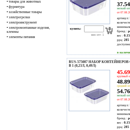
•
товары для животных
37.54
•
фурнитура
мелкий опт
•
хозяйственные товары
от 07.08.2
•
электрогрелки
артикул:
•
электроинструмент
количест
минимал
•
электромонтажные изделия,
купить:
бренд :
p
клеммы
мин опт: 1
вес :
0.15
•
элементы питания
ррц:
285 
доступн
в налич
RUS-575087 НАБОР КОНТЕЙНЕРО
В 1 (0,23Л, 0,49Л)
45.69
крупный о
48.89
средний оп
54.76
мелкий опт
от 07.08.2
артикул:
количест
минимал
бренд :
p
вес :
0.15
ррц:
285 