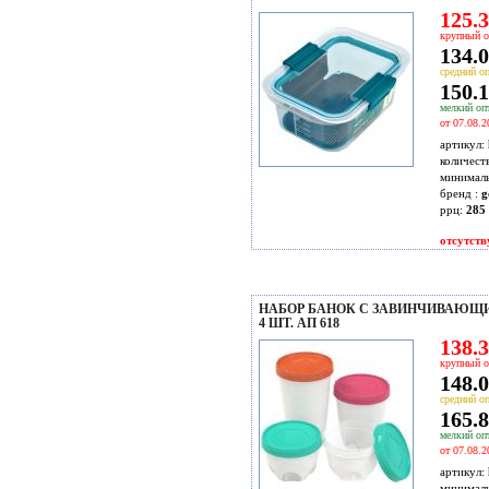
125.3
крупный о
134.0
средний оп
150.1
мелкий опт
от 07.08.2
артикул:
количест
минимал
бренд :
g
ррц:
285 
отсутств
НАБОР БАНОК С ЗАВИНЧИВАЮ
4 ШТ. АП 618
138.3
крупный о
148.0
средний оп
165.8
мелкий опт
от 07.08.2
артикул:
минимал