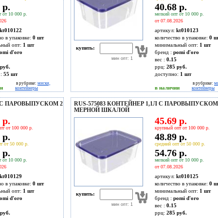
 р.
40.68 р.
 от 10 000 р.
мелкий опт от 10 000 р.
026
от 07.08.2026
kt010122
артикул:
kt010123
во в упаковке:
0 шт
количество в упаковке:
0 ш
ьный опт:
1 шт
минимальный опт:
1 шт
купить:
omi d'oro
бренд :
pomi d'oro
мин опт: 1
вес :
0.15
руб.
ррц:
285 руб.
о:
55
шт
доступно:
1
шт
в рубрике:
миски,
в рубрике:
м
ии
в наличии
контейнеры
контейнеры
В С ПАРОВЫПУСКОМ 2
RUS-575083 КОНТЕЙНЕР 1,1Л С ПАРОВЫПУСКОМ
МЕРНОЙ ШКАЛОЙ
 р.
45.69 р.
пт от 100 000 р.
крупный опт от 100 000 р.
 р.
48.89 р.
т от 50 000 р.
средний опт от 50 000 р.
 р.
54.76 р.
 от 10 000 р.
мелкий опт от 10 000 р.
026
от 07.08.2026
kt010129
артикул:
kt010125
во в упаковке:
0 шт
количество в упаковке:
0 ш
ьный опт:
1 шт
минимальный опт:
1 шт
купить:
omi d'oro
бренд :
pomi d'oro
мин опт: 1
вес :
0.15
руб.
ррц:
285 руб.