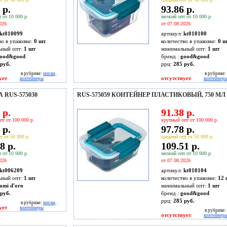
 р.
93.86 р.
 от 10 000 р.
мелкий опт от 10 000 р.
026
от 07.08.2026
kt010099
артикул:
kt010100
во в упаковке:
0 шт
количество в упаковке:
0 ш
ьный опт:
1 шт
минимальный опт:
1 шт
ood&good
бренд :
good&good
руб.
ррц:
285 руб.
в рубрике:
миски,
в рубрике:
ует
отсутствует
контейнеры
контейнер
 RUS-575030
RUS-575059 КОНТЕЙНЕР ПЛАСТИКОВЫЙ, 750 МЛ
 р.
91.38 р.
пт от 100 000 р.
крупный опт от 100 000 р.
 р.
97.78 р.
т от 50 000 р.
средний опт от 50 000 р.
8 р.
109.51 р.
 от 10 000 р.
мелкий опт от 10 000 р.
026
от 07.08.2026
kt006209
артикул:
kt010104
ьный опт:
1 шт
количество в упаковке:
12 
omi d'oro
минимальный опт:
1 шт
руб.
бренд :
good&good
ррц:
285 руб.
в рубрике:
миски,
ует
контейнеры
в рубрике:
отсутствует
контейнер