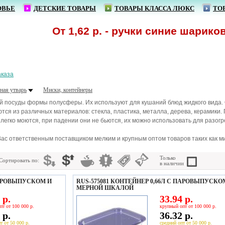
ОВЬЕ
ДЕТСКИЕ ТОВАРЫ
ТОВАРЫ КЛАССА ЛЮКС
ТО
От 1,62 р. - ручки синие шариковые опт
аказа
ная утварь
Миски, контейнеры
й посуды формы полусферы. Их используют для кушаний блюд жидкого вида. 
тся из различных материалов: стекла, пластика, металла, дерева, керамики.
легко моются, при падении они не бьются, их можно использовать для разог
ас ответственным поставщиком мелким и крупным оптом товаров таких как ми
Только
Сортировать по:
в наличии
 ПАРОВЫПУСКОМ И
RUS-575081 КОНТЕЙНЕР 0,66Л С ПАРОВЫПУСКО
МЕРНОЙ ШКАЛОЙ
 р.
33.94 р.
пт от 100 000 р.
крупный опт от 100 000 р.
 р.
36.32 р.
т от 50 000 р.
средний опт от 50 000 р.