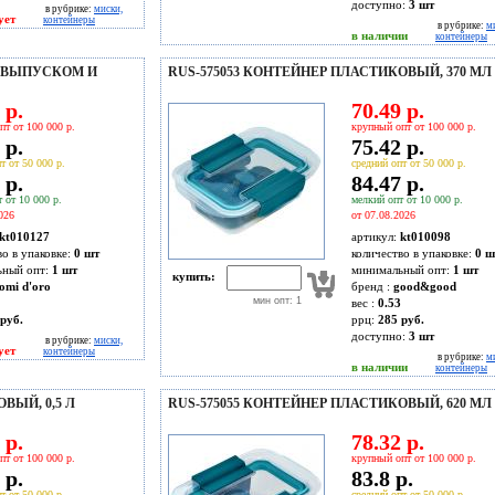
доступно:
3
шт
в рубрике:
миски,
ует
контейнеры
в рубрике:
м
в наличии
контейнеры
РОВЫПУСКОМ И
RUS-575053 КОНТЕЙНЕР ПЛАСТИКОВЫЙ, 370 МЛ
 р.
70.49 р.
пт от 100 000 р.
крупный опт от 100 000 р.
 р.
75.42 р.
т от 50 000 р.
средний опт от 50 000 р.
 р.
84.47 р.
 от 10 000 р.
мелкий опт от 10 000 р.
026
от 07.08.2026
kt010127
артикул:
kt010098
во в упаковке:
0 шт
количество в упаковке:
0 ш
ьный опт:
1 шт
минимальный опт:
1 шт
купить:
omi d'oro
бренд :
good&good
мин опт: 1
вес :
0.53
руб.
ррц:
285 руб.
доступно:
3
шт
в рубрике:
миски,
ует
контейнеры
в рубрике:
м
в наличии
контейнеры
ВЫЙ, 0,5 Л
RUS-575055 КОНТЕЙНЕР ПЛАСТИКОВЫЙ, 620 МЛ
 р.
78.32 р.
пт от 100 000 р.
крупный опт от 100 000 р.
 р.
83.8 р.
т от 50 000 р.
средний опт от 50 000 р.