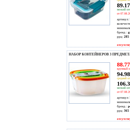
89.17
мелкий опт
от 07.08.2
артикул:
количест
минимал
бренд :
g
ррц:
285 
отсутств
НАБОР КОНТЕЙНЕРОВ 3 ПРЕДМЕТА
88.77
крупный о
94.98
средний оп
106.3
мелкий опт
от 07.08.2
артикул:
минимал
бренд :
p
ррц:
365 
отсутств