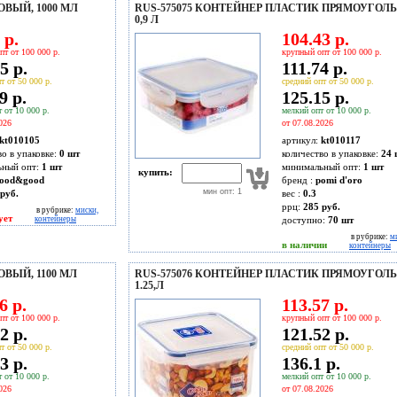
ОВЫЙ, 1000 МЛ
RUS-575075 КОНТЕЙНЕР ПЛАСТИК ПРЯМОУГОЛ
0,9 Л
 р.
104.43 р.
пт от 100 000 р.
крупный опт от 100 000 р.
5 р.
111.74 р.
т от 50 000 р.
средний опт от 50 000 р.
9 р.
125.15 р.
 от 10 000 р.
мелкий опт от 10 000 р.
026
от 07.08.2026
kt010105
артикул:
kt010117
во в упаковке:
0 шт
количество в упаковке:
24 
ьный опт:
1 шт
минимальный опт:
1 шт
купить:
ood&good
бренд :
pomi d'oro
мин опт: 1
руб.
вес :
0.3
ррц:
285 руб.
в рубрике:
миски,
ует
контейнеры
доступно:
70
шт
в рубрике:
м
в наличии
контейнеры
ВЫЙ, 1100 МЛ
RUS-575076 КОНТЕЙНЕР ПЛАСТИК ПРЯМОУГОЛ
1.25,Л
6 р.
113.57 р.
пт от 100 000 р.
крупный опт от 100 000 р.
2 р.
121.52 р.
т от 50 000 р.
средний опт от 50 000 р.
3 р.
136.1 р.
 от 10 000 р.
мелкий опт от 10 000 р.
026
от 07.08.2026