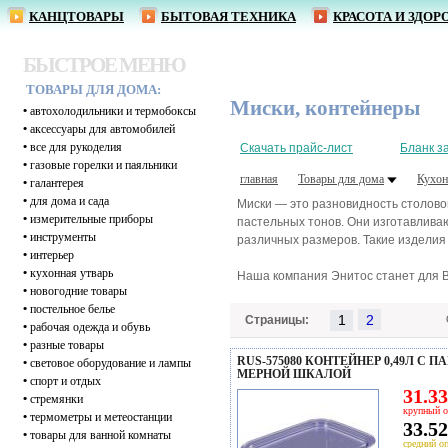
КАНЦТОВАРЫ
БЫТОВАЯ ТЕХНИКА
КРАСОТА И ЗДОР
БЫСТРОЕ МЕНЮ
ТОВАРЫ ДЛЯ ДОМА:
Миски, контейнеры
•
автохолодильники и термобоксы
•
аксессуары для автомобилей
•
все для рукоделия
Скачать прайс-лист
Бланк з
•
газовые горелки и паяльники
главная
Товары для дома
Кухон
•
галантерея
•
для дома и сада
Миски — это разновидность столово
•
измерительные приборы
пастельных тонов. Они изготавливаю
•
инструменты
различных размеров. Такие изделия 
•
интерьер
•
кухонная утварь
Наша компания Энитос станет для В
•
новогодние товары
•
постельное белье
1
Страницы:
•
рабочая одежда и обувь
•
разные товары
RUS-575080 КОНТЕЙНЕР 0,49Л С
•
световое оборудование и лампы
МЕРНОЙ ШКАЛОЙ
•
спорт и отдых
31.33
•
стремянки
крупный о
•
термометры и метеостанции
33.52
•
товары для ванной комнаты
средний оп