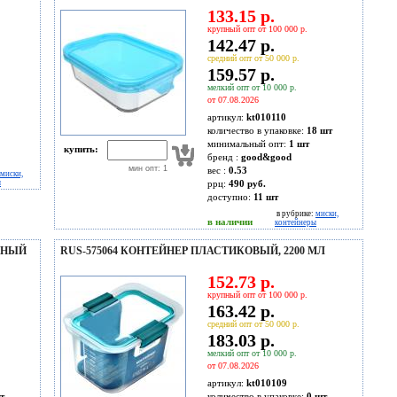
133.15 р.
крупный опт от 100 000 р.
142.47 р.
средний опт от 50 000 р.
159.57 р.
мелкий опт от 10 000 р.
от 07.08.2026
артикул:
kt010110
количество в упаковке:
18 шт
минимальный опт:
1 шт
купить:
бренд :
good&good
мин опт: 1
вес :
0.53
миски,
ы
ррц:
490 руб.
доступно:
11
шт
в рубрике:
миски,
в наличии
контейнеры
ЬНЫЙ
RUS-575064 КОНТЕЙНЕР ПЛАСТИКОВЫЙ, 2200 МЛ
152.73 р.
крупный опт от 100 000 р.
163.42 р.
средний опт от 50 000 р.
183.03 р.
мелкий опт от 10 000 р.
от 07.08.2026
артикул:
kt010109
т
количество в упаковке:
0 шт