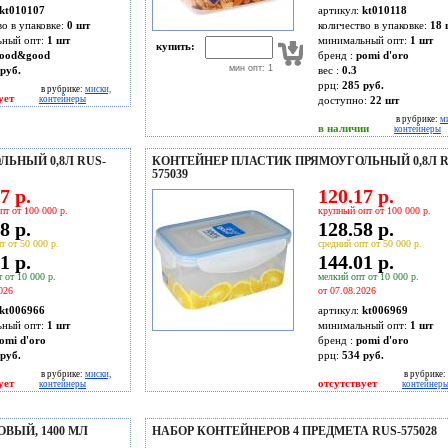
kt010107
артикул:
kt010118
во в упаковке:
0 шт
количество в упаковке:
18 
ьный опт:
1 шт
минимальный опт:
1 шт
купить:
ood&good
бренд :
pomi d'oro
мин опт: 1
руб.
вес :
0.3
ррц:
285 руб.
в рубрике:
миски,
ует
контейнеры
доступно:
22
шт
в рубрике:
м
в наличии
контейнеры
ЬНЫЙ 0,8Л RUS-
КОНТЕЙНЕР ПЛАСТИК ПРЯМОУГОЛЬНЫЙ 0,8Л R
575039
7 р.
120.17 р.
пт от 100 000 р.
крупный опт от 100 000 р.
8 р.
128.58 р.
т от 50 000 р.
средний опт от 50 000 р.
1 р.
144.01 р.
 от 10 000 р.
мелкий опт от 10 000 р.
026
от 07.08.2026
kt006966
артикул:
kt006969
ьный опт:
1 шт
минимальный опт:
1 шт
omi d'oro
бренд :
pomi d'oro
руб.
ррц:
534 руб.
в рубрике:
миски,
в рубрике:
ует
отсутствует
контейнеры
контейнер
ОВЫЙ, 1400 МЛ
НАБОР КОНТЕЙНЕРОВ 4 ПРЕДМЕТА RUS-575028