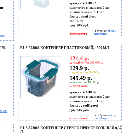
артикул:
kt010102
шт
количество в упаковке:
0 шт
минимальный опт:
1 шт
бренд :
pomi d'oro
вес :
0.14
ррц:
285 руб.
в рубрике:
миски,
отсутствует
контейнеры
иски,
US-
RUS-575061 КОНТЕЙНЕР ПЛАСТИКОВЫЙ, 1500 МЛ
121.4 р.
крупный опт от 100 000 р.
129.9 р.
средний опт от 50 000 р.
145.49 р.
мелкий опт от 10 000 р.
от 07.08.2026
артикул:
kt010106
количество в упаковке:
0 шт
минимальный опт:
1 шт
бренд :
good&good
ррц:
285 руб.
миски,
ы
в рубрике:
миски,
отсутствует
контейнеры
RUS-575065 КОНТЕЙНЕР СТЕКЛО ПРЯМОУГОЛЬНЫЙ 0,37
Л