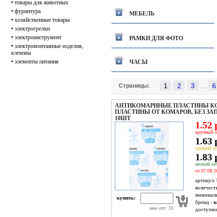
•
товары для животных
•
фурнитура
МЕБЕЛЬ
•
хозяйственные товары
•
электрогрелки
•
электроинструмент
РАМКИ ДЛЯ ФОТО
•
электромонтажные изделия,
клеммы
•
элементы питания
ЧАСЫ
1
...
Страницы:
АНТИКОМАРИНЫЕ ПЛАСТИНЫ КО
ПЛАСТИНЫ ОТ КОМАРОВ, БЕЗ ЗАП
10ШТ
1.52 
крупный о
1.63 
средний оп
1.83 
мелкий опт
от 07.08.2
артикул:
количест
минимал
купить:
бренд :
к
мин опт: 10
доступн