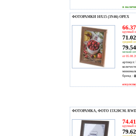
в налич
ФОТОРАМКИ 10Х15 (3N46) ОРЕХ
66.37
крупный о
71.02
средний оп
79.54
мелкий опт
от 05.08.2
артикул:
количест
минимал
бренд :
ф
отсутств
ФОТОРАМКА, ФОТО 15X20СМ. RWD-
74.41
крупный о
79.62
средний оп