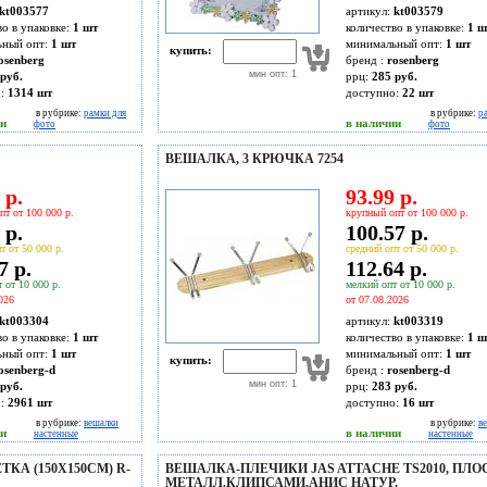
kt003577
артикул:
kt003579
во в упаковке:
1 шт
количество в упаковке:
1 ш
ьный опт:
1 шт
минимальный опт:
1 шт
купить:
osenberg
бренд :
rosenberg
мин опт: 1
руб.
ррц:
285 руб.
о:
1314
шт
доступно:
22
шт
в рубрике:
рамки для
в рубрике:
р
ии
в наличии
фото
фото
ВЕШАЛКА, 3 КРЮЧКА 7254
 р.
93.99 р.
пт от 100 000 р.
крупный опт от 100 000 р.
 р.
100.57 р.
т от 50 000 р.
средний опт от 50 000 р.
7 р.
112.64 р.
 от 10 000 р.
мелкий опт от 10 000 р.
026
от 07.08.2026
kt003304
артикул:
kt003319
во в упаковке:
1 шт
количество в упаковке:
1 ш
ьный опт:
1 шт
минимальный опт:
1 шт
купить:
osenberg-d
бренд :
rosenberg-d
мин опт: 1
руб.
ррц:
283 руб.
о:
2961
шт
доступно:
16
шт
в рубрике:
вешалки
в рубрике:
в
ии
в наличии
настенные
настенные
КА (150Х150СМ) R-
ВЕШАЛКА-ПЛЕЧИКИ JAS ATTACHE TS2010, ПЛО
МЕТАЛЛ.КЛИПСАМИ,АНИС НАТУР.