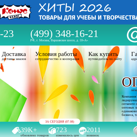
-23
(499) 348-16-21
РФ, г. Москва, Варшавское шоссе, д. 59«А»
Доставка
Условия работы
Как купить
Га
доставка заказов
сотрудничество и кооперация
путеводитель по сайту
адр
О
легк
Компания 
лидирующи
сегменте 
оптовых з
одинаково
бизнеса, т
ЗА СЕГОДНЯ (07.08)
39K+
723
2011
обновлено товаров
изменилось цен
новинок