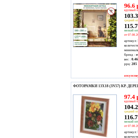
96.6 
крупный о
103.3
средний оп
115.7
мелкий опт
от 07.08.2
артикул:
количест
минимал
бренд :
r
вес :
0.46
ррц:
285 
отсутств
ФОТОРАМКИ 13Х18 (3N57) КР. ДЕР
97.4 
крупный о
104.2
средний оп
116.7
мелкий опт
от 07.08.2
артикул:
количест