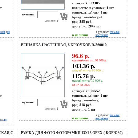
артикул:
kt003305
т
количество в упаковке:
1 шт
минимальный опт:
1 шт
купить:
бренд :
rosenberg-d
мин опт: 1
ррц:
285 руб.
доступно:
2047
шт
амки для
в рубрике:
вешалки
в наличии
настенные
ВЕШАЛКА НАСТЕННАЯ, 6 КРЮЧКОВ R-360010
96.6 р.
крупный опт от 100 000 р.
103.36 р.
средний опт от 50 000 р.
115.76 р.
мелкий опт от 10 000 р.
от 07.08.2026
артикул:
kt006552
т
минимальный опт:
1 шт
бренд :
rosenberg
купить:
ррц:
518 руб.
мин опт: 1
доступно:
1
шт
в рубрике:
вешалки
в наличии
настенные
ешалки
СКАЯ,С
РАМКА ДЛЯ ФОТО ФОТОРАМКИ 13Х18 ОРЕХ ( КОРЮ30)