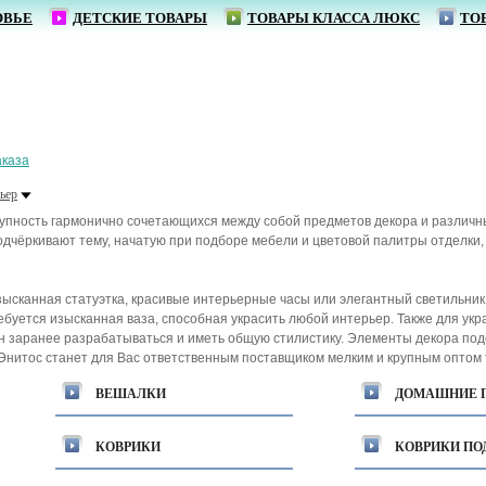
ОВЬЕ
ДЕТСКИЕ ТОВАРЫ
ТОВАРЫ КЛАССА ЛЮКС
ТО
аказа
ьер
упность гармонично сочетающихся между собой предметов декора и различны
дчёркивают тему, начатую при подборе мебели и цветовой палитры отделки,
зысканная статуэтка, красивые интерьерные часы или элегантный светильни
буется изысканная ваза, способная украсить любой интерьер. Также для укр
 заранее разрабатываться и иметь общую стилистику. Элементы декора под
Энитос станет для Вас ответственным поставщиком мелким и крупным оптом т
ВЕШАЛКИ
ДОМАШНИЕ 
КОВРИКИ
КОВРИКИ ПО