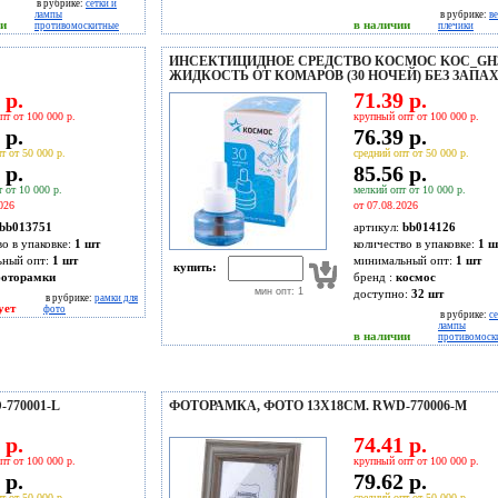
в рубрике:
сетки и
лампы
в рубрике:
в
ии
в наличии
противомоскитные
плечики
ИНСЕКТИЦИДНОЕ СРЕДСТВО КОСМОС KOC_GH
ЖИДКОСТЬ ОТ КОМАРОВ (30 НОЧЕЙ) БЕЗ ЗАПА
 р.
71.39 р.
пт от 100 000 р.
крупный опт от 100 000 р.
 р.
76.39 р.
т от 50 000 р.
средний опт от 50 000 р.
 р.
85.56 р.
 от 10 000 р.
мелкий опт от 10 000 р.
026
от 07.08.2026
bb013751
артикул:
bb014126
во в упаковке:
1 шт
количество в упаковке:
1 ш
ьный опт:
1 шт
минимальный опт:
1 шт
купить:
оторамки
бренд :
космос
мин опт: 1
доступно:
32
шт
в рубрике:
рамки для
ует
фото
в рубрике:
се
лампы
в наличии
противомоск
770001-L
ФОТОРАМКА, ФОТО 13X18СМ. RWD-770006-M
 р.
74.41 р.
пт от 100 000 р.
крупный опт от 100 000 р.
 р.
79.62 р.
т от 50 000 р.
средний опт от 50 000 р.