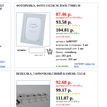
327
ФОТОРАМКА, ФОТО 13X18СМ. RWD-770005-M
И
87.46 р.
крупный опт от 100 000 р.
93.58 р.
средний опт от 50 000 р.
104.81 р.
мелкий опт от 10 000 р.
от 07.08.2026
артикул:
kt003597
количество в упаковке:
1 шт
т
минимальный опт:
1 шт
купить:
бренд :
rosenberg
мин опт: 1
ррц:
265 руб.
доступно:
335
шт
тки и
в рубрике:
рамки для
в наличии
итные
фото
ВЕШАЛКА, 5 КРЮЧКОВ,СИНИЙ КАМЕНЬ 7222-B
92.68 р.
крупный опт от 100 000 р.
99.17 р.
средний опт от 50 000 р.
111.07 р.
мелкий опт от 10 000 р.
от 07.08.2026