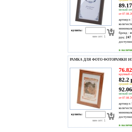
89.17
мелкий опт
от 07.08.2
артикул:
количест
минимал
купить:
бренд :
r
мин опт: 1
ррц:
247 
доступн
в налич
РАМКА ДЛЯ ФОТО ФОТОРАМКИ 10Х
76.82
крупный о
82.2 
средний оп
92.06
мелкий опт
от 07.08.2
артикул:
количест
минимал
купить:
доступн
мин опт: 1
в налич