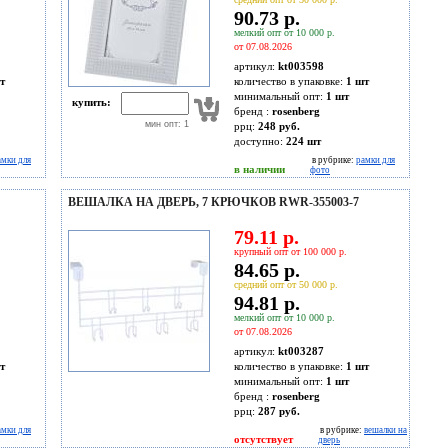
90.73 р.
мелкий опт от 10 000 р.
от 07.08.2026
артикул:
kt003598
т
количество в упаковке:
1 шт
минимальный опт:
1 шт
купить:
бренд :
rosenberg
мин опт: 1
ррц:
248 руб.
доступно:
224
шт
амки для
в рубрике:
рамки для
в наличии
фото
ВЕШАЛКА НА ДВЕРЬ, 7 КРЮЧКОВ RWR-355003-7
79.11 р.
крупный опт от 100 000 р.
84.65 р.
средний опт от 50 000 р.
94.81 р.
мелкий опт от 10 000 р.
от 07.08.2026
артикул:
kt003287
т
количество в упаковке:
1 шт
минимальный опт:
1 шт
бренд :
rosenberg
ррц:
287 руб.
амки для
в рубрике:
вешалки на
отсутствует
дверь