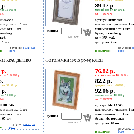
 р.
89.17 р.
 от 10 000 р.
мелкий опт от 10 000 р.
026
от 07.08.2026
kt003586
артикул:
kt003599
во в упаковке:
1 шт
количество в упаковке:
1 ш
ьный опт:
1 шт
минимальный опт:
1 шт
купить:
osenberg
бренд :
rosenberg
мин опт: 1
руб.
ррц:
258 руб.
о:
1
шт
доступно:
7
шт
в рубрике:
рамки для
в рубрике:
р
ии
в наличии
фото
фото
15 КРАС.ДЕРЕВО
ФОТОРАМКИ 10Х15 (3N46) КЛЕН
 р.
76.82 р.
пт от 100 000 р.
крупный опт от 100 000 р.
р.
82.2 р.
т от 50 000 р.
средний опт от 50 000 р.
 р.
92.06 р.
 от 10 000 р.
мелкий опт от 10 000 р.
026
от 07.08.2026
bb009846
артикул:
bb013748
во в упаковке:
1 шт
количество в упаковке:
1 ш
ьный опт:
1 шт
минимальный опт:
1 шт
купить:
о:
65
шт
бренд :
фоторамки
мин опт: 1
доступно:
18
шт
в рубрике:
рамки для
ии
фото
в рубрике:
р
в наличии
фото