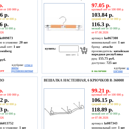
р.
97.05 р.
пт от 100 000 р.
крупный опт от 100 000 р.
6 р.
103.84 р.
т от 50 000 р.
средний опт от 50 000 р.
6 р.
116.3 р.
 от 10 000 р.
мелкий опт от 10 000 р.
026
от 07.08.2026
kt009873
артикул:
ko067300
во в упаковке:
20 шт
минимальный опт:
1 шт
ьный опт:
1 шт
бренд :
attache
купить:
osenberg
производитель:
китайская
народная республика
мин опт: 1
ррц:
155.75 руб.
руб.
доступно:
725
шт
в рубрике:
сетки и
лампы
в рубрике:
в
ует
в наличии
противомоскитные
плечики
ЕВО
ВЕШАЛКА НАСТЕННАЯ, 6 КРЮЧКОВ R-360008
р.
99.21 р.
пт от 100 000 р.
крупный опт от 100 000 р.
2 р.
106.15 р.
т от 50 000 р.
средний опт от 50 000 р.
3 р.
118.89 р.
 от 10 000 р.
мелкий опт от 10 000 р.
026
от 07.08.2026
bb013752
артикул:
kt007343
во в упаковке:
1 шт
минимальный опт:
1 шт