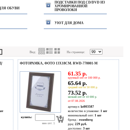
ПОДСТАВКИ ПОД CD/DVD ИЗ
ХРОМИРОВАННОЙ
ДЛЯ ОБУВИ
ПРОВОЛОКИ
УЮТ ДЛЯ ДОМА
Вид:
На странице:
Д/
ФОТОРАМКА, ФОТО 13X18СМ. RWD-770001-M
61.35 р.
крупный опт от 100 000 р.
65.64 р.
средний опт от 50 000 р.
73.52 р.
мелкий опт от 10 000 р.
от 07.08.2026
артикул:
kt003587
шт
количество в упаковке:
1 шт
минимальный опт:
1 шт
купить:
бренд :
rosenberg
мин опт: 1
ррц:
229 руб.
доступно:
3
шт