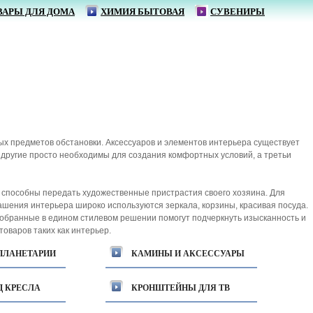
ВАРЫ ДЛЯ ДОМА
ХИМИЯ БЫТОВАЯ
СУВЕНИРЫ
От
х предметов обстановки. Аксессуаров и элементов интерьера существует
 другие просто необходимы для создания комфортных условий, а третьи
к способны передать художественные пристрастия своего хозяина. Для
ашения интерьера широко используются зеркала, корзины, красивая посуда.
обранные в едином стилевом решении помогут подчеркнуть изысканность и
оваров таких как интерьер.
ПЛАНЕТАРИИ
КАМИНЫ И АКСЕССУАРЫ
Д КРЕСЛА
КРОНШТЕЙНЫ ДЛЯ ТВ