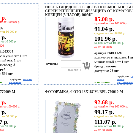
ИНСЕКТИЦИДНОЕ СРЕДСТВО КОСМОС KOC_GH
СПРЕЙ РЕПЕЛЛЕНТНЫЙ ЗАЩИТА ОТ КОМАРОВ 
КЛЕЩЕЙ (5 ЧАСОВ) 100МЛ
 р.
85.08 р.
пт от 100 000 р.
крупный опт от 100 000 р.
р.
91.04 р.
т от 50 000 р.
средний опт от 50 000 р.
 р.
101.96 р.
 от 10 000 р.
мелкий опт от 10 000 р.
026
от 07.08.2026
kt003334
артикул:
bb014128
во в упаковке:
1 шт
количество в упаковке:
1 ш
ьный опт:
1 шт
минимальный опт:
1 шт
купить:
osenberg-d
бренд :
космос
руб.
мин опт: 1
доступно:
26
шт
о:
594
шт
в рубрике:
се
в рубрике:
вешалки
лампы
ии
в наличии
настенные
противомоск
770009-M
ФОТОРАМКА, ФОТО 13X18СМ. RPL-770010-M
 р.
92.68 р.
пт от 100 000 р.
крупный опт от 100 000 р.
 р.
99.17 р.
т от 50 000 р.
средний опт от 50 000 р.
7 р.
111.07 р.
 от 10 000 р.
мелкий опт от 10 000 р.
026
от 07.08.2026