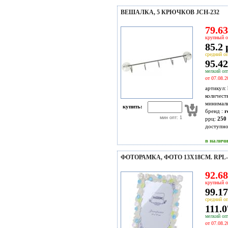
ВЕШАЛКА, 5 КРЮЧКОВ JCH-232
79.63
крупный о
85.2 
средний оп
95.42
мелкий опт
от 07.08.2
артикул:
количест
минимал
купить:
бренд :
r
мин опт: 1
ррц:
250 
доступн
в налич
ФОТОРАМКА, ФОТО 13X18СМ. RPL-
92.68
крупный о
99.17
средний оп
111.0
мелкий опт
от 07.08.2