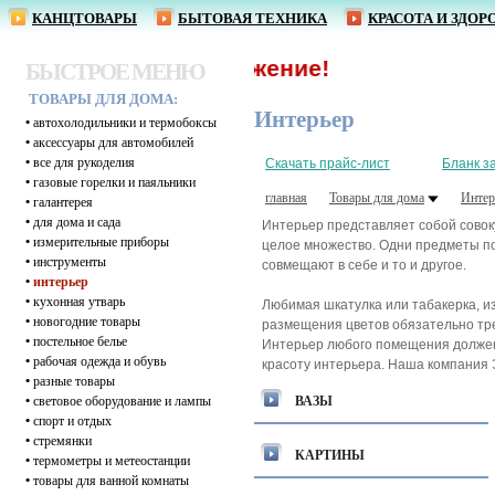
КАНЦТОВАРЫ
БЫТОВАЯ ТЕХНИКА
КРАСОТА И ЗДОР
БЫСТРОЕ МЕНЮ
ТОВАРЫ ДЛЯ ДОМА:
Интерьер
•
автохолодильники и термобоксы
•
аксессуары для автомобилей
•
все для рукоделия
Скачать прайс-лист
Бланк з
•
газовые горелки и паяльники
главная
Товары для дома
Интер
•
галантерея
•
для дома и сада
Интерьер представляет собой совок
•
измерительные приборы
целое множество. Одни предметы по
•
инструменты
совмещают в себе и то и другое.
•
интерьер
•
кухонная утварь
Любимая шкатулка или табакерка, и
•
новогодние товары
размещения цветов обязательно тре
•
постельное белье
Интерьер любого помещения должен
•
рабочая одежда и обувь
красоту интерьера. Наша компания 
•
разные товары
•
световое оборудование и лампы
ВАЗЫ
•
спорт и отдых
•
стремянки
КАРТИНЫ
•
термометры и метеостанции
•
товары для ванной комнаты