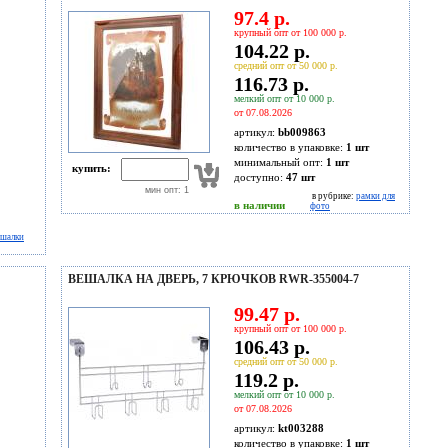
97.4 р.
крупный опт от 100 000 р.
104.22 р.
средний опт от 50 000 р.
116.73 р.
мелкий опт от 10 000 р.
от 07.08.2026
артикул:
bb009863
количество в упаковке:
1 шт
минимальный опт:
1 шт
купить:
доступно:
47
шт
мин опт: 1
в рубрике:
рамки для
в наличии
фото
ешалки
ВЕШАЛКА НА ДВЕРЬ, 7 КРЮЧКОВ RWR-355004-7
99.47 р.
крупный опт от 100 000 р.
106.43 р.
средний опт от 50 000 р.
119.2 р.
мелкий опт от 10 000 р.
от 07.08.2026
артикул:
kt003288
количество в упаковке:
1 шт