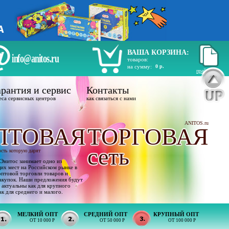
ВАША КОРЗИНА:
info@anitos.ru
товаров:
на сумму:
0 р.
прайс лист
рантия и сервис
Контакты
еса сервисных центров
как связаться с нами
ANITOS.ru
ПТОВАЯ
ТОРГОВАЯ
сеть
ость которую дарят
Энитос занимает одно из
х мест на Российском рынке в
оптовой торговли товаров и
акупок. Наши предложения будут
 актуальны как для крупного
ак для среднего и малого.
МЕЛКИЙ ОПТ
СРЕДНИЙ ОПТ
КРУПНЫЙ ОПТ
ОТ 10 000 Р
ОТ 50 000 Р
ОТ 100 000 Р