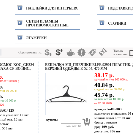
НАКЛЕЙКИ ДЛЯ ИНТЕРЬЕРА
ПОДСТАВКИ 
СЕТКИ И ЛАМПЫ
СТОЛИКИ
ПРОТИВОМОСКИТНЫЕ
ЭТАЖЕРКИ
Только
Сортировать по:
в наличии
СМОС KOC_GH324
ВЕШАЛКА МИ_ПЛЕЧИКИ ELFE 92901 ПЛАСТИК. 
АХА СР-ВО ИНС.,
ВЕРХНЕЙ ОДЕЖДЫ Р. 52-54, 470 ММ
38.17 р.
р.
крупный опт от 100 000 р.
пт от 100 000 р.
40.84 р.
р.
средний опт от 50 000 р.
т от 50 000 р.
45.74 р.
р.
мелкий опт от 10 000 р.
 от 10 000 р.
от 07.08.2026
026
артикул:
ko065083
bb014125
количество в упаковке:
60 
во в упаковке:
10 шт
минимальный опт:
60 шт
ьный опт:
10 шт
купить:
бренд :
noname
осмос
мин опт: 60
ррц:
109 руб.
о:
550
шт
доступно:
786
шт