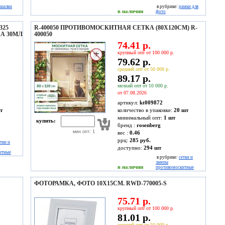
ешалки
в рубрике:
рамки для
в наличии
фото
325
R-400050 ПРОТИВОМОСКИТНАЯ СЕТКА (80Х120СМ) R-
ХА 30МЛ
400050
74.41 р.
крупный опт от 100 000 р.
79.62 р.
средний опт от 50 000 р.
89.17 р.
мелкий опт от 10 000 р.
от 07.08.2026
артикул:
kt009872
т
количество в упаковке:
20 шт
минимальный опт:
1 шт
купить:
бренд :
rosenberg
мин опт: 1
вес :
0.46
ррц:
285 руб.
тки и
доступно:
294
шт
итные
в рубрике:
сетки и
лампы
в наличии
противомоскитные
ФОТОРАМКА, ФОТО 10X15СМ. RWD-770005-S
75.71 р.
крупный опт от 100 000 р.
81.01 р.
средний опт от 50 000 р.