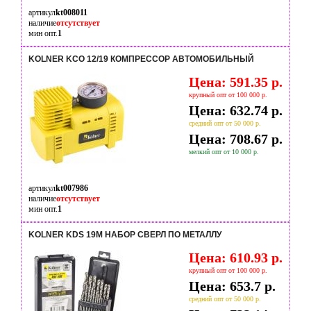
артикул
kt008011
наличие
отсутствует
мин опт.
1
KOLNER KCO 12/19 КОМПРЕССОР АВТОМОБИЛЬНЫЙ
Цена: 591.35 р.
крупный опт от 100 000 р.
Цена: 632.74 р.
средний опт от 50 000 р.
Цена: 708.67 р.
мелкий опт от 10 000 р.
артикул
kt007986
наличие
отсутствует
мин опт.
1
KOLNER KDS 19M НАБОР СВЕРЛ ПО МЕТАЛЛУ
Цена: 610.93 р.
крупный опт от 100 000 р.
Цена: 653.7 р.
средний опт от 50 000 р.