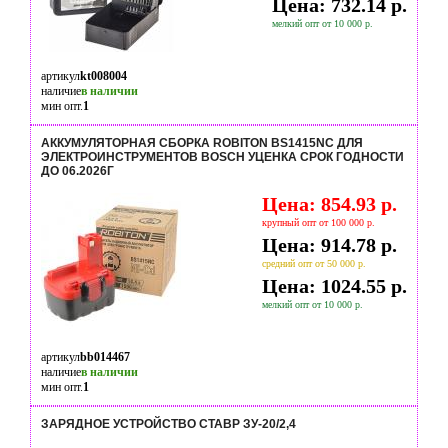
Цена: 732.14 р.
мелкий опт от 10 000 р.
артикул
kt008004
наличие
в наличии
мин опт.
1
АККУМУЛЯТОРНАЯ СБОРКА ROBITON BS1415NC ДЛЯ
ЭЛЕКТРОИНСТРУМЕНТОВ BOSCH УЦЕНКА СРОК ГОДНОСТИ
ДО 06.2026Г
Цена: 854.93 р.
крупный опт от 100 000 р.
Цена: 914.78 р.
средний опт от 50 000 р.
Цена: 1024.55 р.
мелкий опт от 10 000 р.
артикул
bb014467
наличие
в наличии
мин опт.
1
ЗАРЯДНОЕ УСТРОЙСТВО СТАВР ЗУ-20/2,4