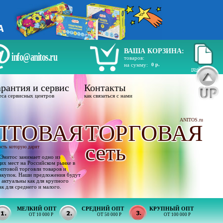
ВАША КОРЗИНА:
info@anitos.ru
товаров:
на сумму:
0 р.
прайс лист
рантия и сервис
Контакты
еса сервисных центров
как связаться с нами
ANITOS.ru
ПТОВАЯ
ТОРГОВАЯ
сеть
ость которую дарят
Энитос занимает одно из
х мест на Российском рынке в
оптовой торговли товаров и
акупок. Наши предложения будут
 актуальны как для крупного
ак для среднего и малого.
МЕЛКИЙ ОПТ
СРЕДНИЙ ОПТ
КРУПНЫЙ ОПТ
ОТ 10 000 Р
ОТ 50 000 Р
ОТ 100 000 Р