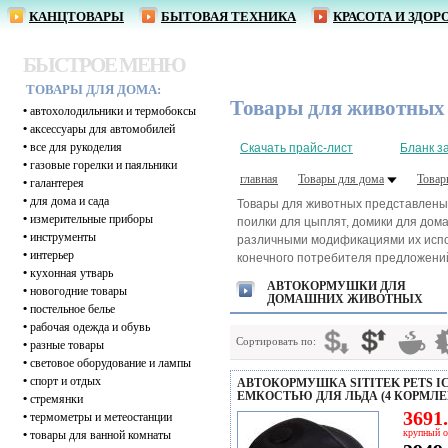
КАНЦТОВАРЫ
БЫТОВАЯ ТЕХНИКА
КРАСОТА И ЗДОР
БЫСТРОЕ МЕНЮ
ТОВАРЫ ДЛЯ ДОМА:
Товары для животных
•
автохолодильники и термобоксы
•
аксессуары для автомобилей
•
все для рукоделия
Скачать прайс-лист
Бланк з
•
газовые горелки и паяльники
главная
Товары для дома
Товар
•
галантерея
•
для дома и сада
Товары для животных представлены в
•
измерительные приборы
поилки для цыплят, домики для дома
•
инструменты
различными модификациями их испол
•
интерьер
конечного потребителя предложений
•
кухонная утварь
АВТОКОРМУШКИ ДЛЯ
•
новогодние товары
ДОМАШНИХ ЖИВОТНЫХ
•
постельное белье
•
рабочая одежда и обувь
Сортировать по:
•
разные товары
•
световое оборудование и лампы
•
спорт и отдых
АВТОКОРМУШКА SITITEK PETS IC
ЕМКОСТЬЮ ДЛЯ ЛЬДА (4 КОРМЛЕ
•
стремянки
3691.
•
термометры и метеостанции
крупный о
•
товары для ванной комнаты