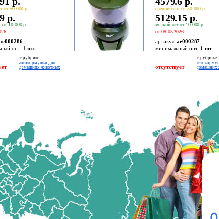
91 р.
4579.6 р.
т от 50 000 р.
средний опт от 50 000 р.
9 р.
5129.15 р.
 от 10 000 р.
мелкий опт от 10 000 р.
026
от 08.05.2026
ae000286
артикул:
ae000287
ьный опт:
1 шт
минимальный опт:
1 шт
в рубрике:
в рубрике:
автокормушки для
автокормуш
ует
отсутствует
домашних животных
домашних 