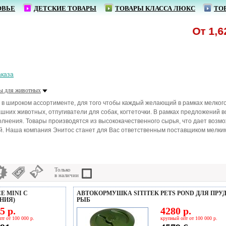
ОВЬЕ
ДЕТСКИЕ ТОВАРЫ
ТОВАРЫ КЛАССА ЛЮКС
ТО
От 1,62 
аказа
ы для животных
 широком ассортименте, для того чтобы каждый желающий в рамках мелкого, и
шних животных, отпугиватели для собак, когтеточки. В рамках предложений 
нения. Товары производятся из высококачественного сырья, что дает возмо
. Наша компания Энитос станет для Вас ответственным поставщиком мелким 
Только
в наличии
E MINI C
АВТОКОРМУШКА SITITEK PETS POND ДЛЯ ПР
НИЯ)
РЫБ
5 р.
4280 р.
пт от 100 000 р.
крупный опт от 100 000 р.