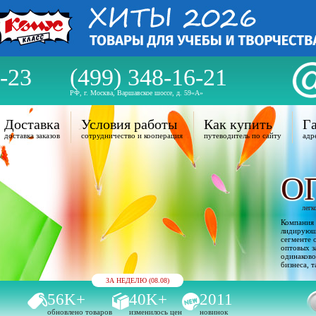
-23
(499) 348-16-21
РФ, г. Москва, Варшавское шоссе, д. 59«А»
Доставка
Условия работы
Как купить
Га
доставка заказов
сотрудничество и кооперация
путеводитель по сайту
адр
О
легк
Компания 
лидирующи
сегменте 
оптовых з
одинаково
бизнеса, т
ЗА НЕДЕЛЮ (08.08)
56K+
40K+
2011
обновлено товаров
изменилось цен
новинок