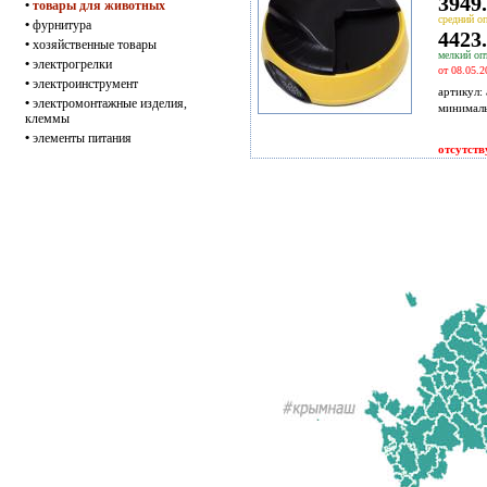
3949.
•
товары для животных
средний оп
•
фурнитура
4423.
•
хозяйственные товары
мелкий опт
•
электрогрелки
от 08.05.2
•
электроинструмент
артикул:
•
электромонтажные изделия,
минимал
клеммы
•
элементы питания
отсутств