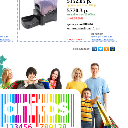
5152.05 р.
средний опт от 50 000 р.
5770.3 р.
мелкий опт от 10 000 р.
от 08.05.2026
артикул:
ae000284
минимальный опт:
1 шт
в рубрике:
ки для
автокормушки для
отсутствует
животных
домашних животных
Поделиться