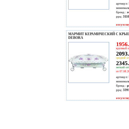
артикул:
минимал
бренд :
r
ррц:
3110
отсутств
МАРМИТ КЕРАМИЧЕСКИЙ С КРЫШ
DEBORA
1956.
крупный о
2093.
средний оп
2345.
мелкий опт
от 07.08.2
артикул:
минимал
бренд :
p
ррц:
339
отсутств