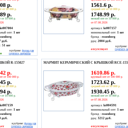
08 р.
1561.6 р.
т от 50 000 р.
средний опт от 50 000 р.
89 р.
1748.99 р.
 от 10 000 р.
мелкий опт от 10 000 р.
026
от 07.08.2026
kt007004
артикул:
kt007157
ьный опт:
1 шт
минимальный опт:
1 шт
osenberg
бренд :
rosenberg
7 руб.
ррц:
2004 руб.
о:
51
шт
в рубрике:
отсутствует
горячего, 
в рубрике:
форма для
ии
горячего, мармиты
КОЙ R-155027
МАРМИТ КЕРАМИЧЕСКИЙ С КРЫШКОЙ RCE-155
42 р.
1610.86 р.
пт от 100 000 р.
крупный опт от 100 000 р.
45 р.
1723.62 р.
т от 50 000 р.
средний опт от 50 000 р.
94 р.
1930.45 р.
 от 10 000 р.
мелкий опт от 10 000 р.
026
от 07.08.2026
kt007159
артикул:
kt004591
ьный опт:
1 шт
минимальный опт:
1 шт
osenberg
бренд :
rosenberg
8 руб.
ррц:
3212 руб.
в рубрике:
форма для
в рубрике:
ует
отсутствует
горячего, мармиты
горячего, 