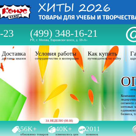
-23
(499) 348-16-21
РФ, г. Москва, Варшавское шоссе, д. 59«А»
Доставка
Условия работы
Как купить
Га
доставка заказов
сотрудничество и кооперация
путеводитель по сайту
адр
О
легк
Компания 
лидирующи
сегменте 
оптовых з
одинаково
бизнеса, т
ЗА НЕДЕЛЮ (08.08)
56K+
40K+
2011
обновлено товаров
изменилось цен
новинок