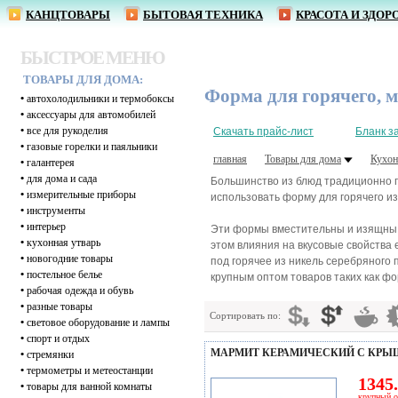
КАНЦТОВАРЫ
БЫТОВАЯ ТЕХНИКА
КРАСОТА И ЗДОР
БЫСТРОЕ МЕНЮ
ТОВАРЫ ДЛЯ ДОМА:
Форма для горячего, 
•
автохолодильники и термобоксы
•
аксессуары для автомобилей
•
все для рукоделия
Скачать прайс-лист
Бланк з
•
газовые горелки и паяльники
главная
Товары для дома
Кухон
•
галантерея
•
для дома и сада
Большинство из блюд традиционно по
•
измерительные приборы
использовать форму для горячего из
•
инструменты
•
интерьер
Эти формы вместительны и изящны и
•
кухонная утварь
этом влияния на вкусовые свойства 
•
новогодние товары
под горячее из никель серебряного
•
постельное белье
крупным оптом товаров таких как фо
•
рабочая одежда и обувь
•
разные товары
Сортировать по:
•
световое оборудование и лампы
•
спорт и отдых
МАРМИТ КЕРАМИЧЕСКИЙ С КРЫШ
•
стремянки
•
термометры и метеостанции
1345.
•
товары для ванной комнаты
крупный о