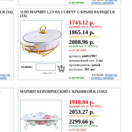
в наличии
горячего, мармиты
LR (Х6)
31395 МАРМИТ 1,2Л НА 1 СВЕЧУ С/КРЫШ НА/ПОДСLR
(Х6)
1743.12 р.
крупный опт от 100 000 р.
1865.14 р.
средний опт от 50 000 р.
2088.96 р.
мелкий опт от 10 000 р.
от 07.08.2026
артикул:
mb012907
минимальный опт:
1 шт
производитель:
китай
купить:
доступно:
305
шт
мин опт: 1
орма для
в рубрике:
форма для
в наличии
рмиты
горячего, мармиты
0
МАРМИТ КЕРАМИЧЕСКИЙ С КРЫШКОЙ R-155021
1918.94 р.
крупный опт от 100 000 р.
2053.27 р.
средний опт от 50 000 р.
2299.66 р.
мелкий опт от 10 000 р.
от 07.08.2026