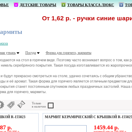
ОВЬЕ
ДЕТСКИЕ ТОВАРЫ
ТОВАРЫ КЛАССА ЛЮКС
ТО
От 1,62 р. - ручки синие шариков
мармиты
аказа
ная утварь
Посуда
Форма для горячего, мармиты
даются на стол в горячем виде. Поэтому часто возникает вопрос о том, как
 никель серебряного покрытия. Такая посуда изготавливается из жаропрочног
 будут прекрасно смотреться на столе, удачно сочетаясь с общим убранство
еды и её аромат. Такая форма для горячего является отличным предметом для
 покрытия станет постоянным спутником любых праздничных застолий. Наша
рма для горячего, мармиты.
Только
в наличии
КОЙ R-155023
МАРМИТ КЕРАМИЧЕСКИЙ С КРЫШКОЙ R-15502
87 р.
1459.44 р.
пт от 100 000 р.
крупный опт от 100 000 р.