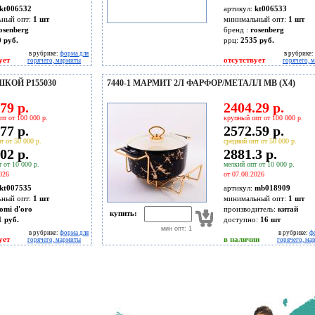
kt006532
артикул:
kt006533
ьный опт:
1 шт
минимальный опт:
1 шт
osenberg
бренд :
rosenberg
 руб.
ррц:
2535 руб.
в рубрике:
форма для
в рубрике:
ует
отсутствует
горячего, мармиты
горячего, 
КОЙ P155030
7440-1 МАРМИТ 2Л ФАРФОР/МЕТАЛЛ MB (Х4)
79 р.
2404.29 р.
пт от 100 000 р.
крупный опт от 100 000 р.
77 р.
2572.59 р.
т от 50 000 р.
средний опт от 50 000 р.
02 р.
2881.3 р.
 от 10 000 р.
мелкий опт от 10 000 р.
026
от 07.08.2026
kt007535
артикул:
mb018909
ьный опт:
1 шт
минимальный опт:
1 шт
omi d'oro
производитель:
китай
купить:
1 руб.
доступно:
16
шт
мин опт: 1
в рубрике:
форма для
в рубрике:
ф
ует
в наличии
горячего, мармиты
горячего, ма