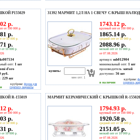
КОЙ P155029
31392 МАРМИТ 1,2Л НА 1 СВЕЧУ С/КРЫШ НА/ПОД
02 р.
1743.12 р.
пт от 100 000 р.
крупный опт от 100 000 р.
81 р.
1865.14 р.
т от 50 000 р.
средний опт от 50 000 р.
71 р.
2088.96 р.
 от 10 000 р.
мелкий опт от 10 000 р.
026
от 07.08.2026
kt007534
артикул:
mb012904
ьный опт:
1 шт
минимальный опт:
1 шт
omi d'oro
производитель:
китай
купить:
0 руб.
доступно:
56
шт
мин опт: 1
о:
229
шт
в рубрике:
ф
в наличии
горячего, ма
в рубрике:
форма для
ии
горячего, мармиты
КОЙ R-155019
МАРМИТ КЕРАМИЧЕСКИЙ С КРЫШКОЙ R-15502
12 р.
1794.93 р.
пт от 100 000 р.
крупный опт от 100 000 р.
03 р.
1920.58 р.
т от 50 000 р.
средний опт от 50 000 р.
31 р.
2151.05 р.
 от 10 000 р.
мелкий опт от 10 000 р.
026
от 07.08.2026