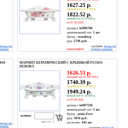
1627.25 р.
средний опт от 50 000 р.
1822.52 р.
мелкий опт от 10 000 р.
от 07.08.2026
артикул:
kt006786
минимальный опт:
1 шт
бренд :
rosenberg
ррц:
2746 руб.
форма для
в рубрике:
форма для
отсутствует
мармиты
горячего, мармиты
010
МАРМИТ КЕРАМИЧЕСКИЙ С КРЫШКОЙ P155031
DEBORA
1626.53 р.
крупный опт от 100 000 р.
1740.39 р.
средний опт от 50 000 р.
1949.24 р.
мелкий опт от 10 000 р.
от 07.08.2026
артикул:
kt007536
минимальный опт:
1 шт
бренд :
pomi d'oro
купить:
ррц:
5816 руб.
мин опт: 1
доступно:
441
шт
форма для
мармиты
в рубрике:
форма для