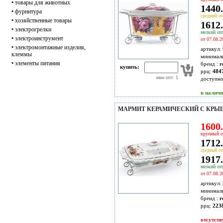
•
товары для животных
1440.
•
фурнитура
средний оп
•
хозяйственные товары
1612.
•
электрогрелки
мелкий опт
•
электроинструмент
от 07.08.2
•
электромонтажные изделия,
артикул:
клеммы
минимал
•
элементы питания
бренд :
r
купить:
ррц:
484
мин опт: 1
доступн
в налич
МАРМИТ КЕРАМИЧЕСКИЙ С КРЫШ
1600.
крупный о
1712.
средний оп
1917.
мелкий опт
от 07.08.2
артикул:
минимал
бренд :
r
ррц:
223
отсутств