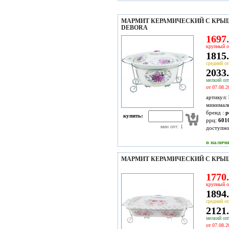
МАРМИТ КЕРАМИЧЕСКИЙ С КРЫШ
DEBORA
1697.
крупный о
1815.
средний оп
2033.
мелкий опт
от 07.08.2
артикул:
минимал
бренд :
p
купить:
ррц:
601
мин опт: 1
доступн
в налич
МАРМИТ КЕРАМИЧЕСКИЙ С КРЫШ
1770.
крупный о
1894.
средний оп
2121.
мелкий опт
от 07.08.2