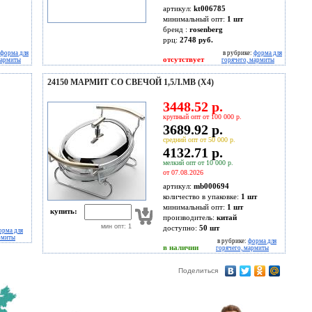
артикул:
kt006785
минимальный опт:
1 шт
бренд :
rosenberg
ррц:
2748 руб.
форма для
в рубрике:
форма для
отсутствует
мармиты
горячего, мармиты
24150 МАРМИТ СО СВЕЧОЙ 1,5Л.МВ (Х4)
3448.52 р.
крупный опт от 100 000 р.
3689.92 р.
средний опт от 50 000 р.
4132.71 р.
мелкий опт от 10 000 р.
от 07.08.2026
артикул:
mb000694
количество в упаковке:
1 шт
минимальный опт:
1 шт
купить:
производитель:
китай
мин опт: 1
доступно:
50
шт
орма для
рмиты
в рубрике:
форма для
в наличии
горячего, мармиты
Поделиться