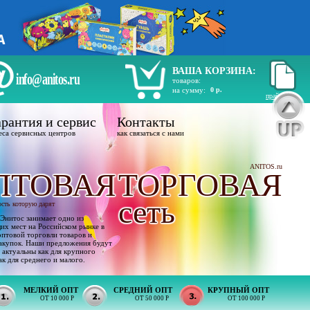
ВАША КОРЗИНА:
info@anitos.ru
товаров:
на сумму:
0 р.
прайс лист
рантия и сервис
Контакты
еса сервисных центров
как связаться с нами
ANITOS.ru
ПТОВАЯ
ТОРГОВАЯ
сеть
ость которую дарят
Энитос занимает одно из
х мест на Российском рынке в
оптовой торговли товаров и
акупок. Наши предложения будут
 актуальны как для крупного
ак для среднего и малого.
МЕЛКИЙ ОПТ
СРЕДНИЙ ОПТ
КРУПНЫЙ ОПТ
ОТ 10 000 Р
ОТ 50 000 Р
ОТ 100 000 Р