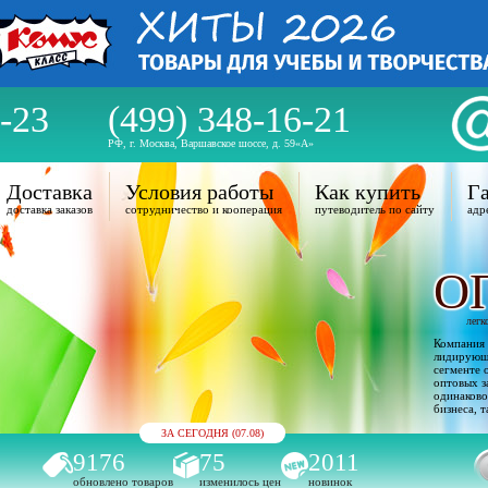
-23
(499) 348-16-21
РФ, г. Москва, Варшавское шоссе, д. 59«А»
Доставка
Условия работы
Как купить
Га
доставка заказов
сотрудничество и кооперация
путеводитель по сайту
адр
О
легк
Компания 
лидирующи
сегменте 
оптовых з
одинаково
бизнеса, т
ЗА СЕГОДНЯ (07.08)
9176
75
2011
обновлено товаров
изменилось цен
новинок