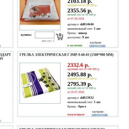
2103.18 р.
средний опт от 50 000 р.
2355.56 р.
мелкий опт от 10 000 р.
от 07.08.2026
артикул:
dd014646
минимальный опт:
1 шт
бренд :
инкор
купить:
доступно:
9
шт
мин опт: 1
в рубрике:
в наличии
и
электрогрелки
НДАРТ
ГРЕЛКА ЭЛЕКТРИЧЕСКАЯ ГЭМР-9-60-03 (1500*900 ММ)
ВА
2332.6 р.
крупный опт от 100 000 р.
2495.88 р.
средний опт от 50 000 р.
2795.39 р.
мелкий опт от 10 000 р.
от 29.07.2026
артикул:
dd013932
минимальный опт:
1 шт
бренд :
брест
в рубрике:
отсутствует
электрогрелки
и