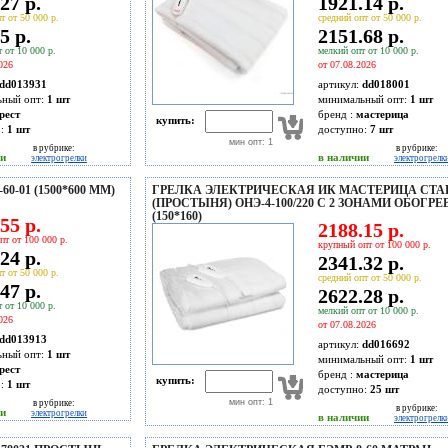
27 р.
1921.14 р.
т от 50 000 р.
средний опт от 50 000 р.
5 р.
2151.68 р.
 от 10 000 р.
мелкий опт от 10 000 р.
026
от 07.08.2026
dd013931
артикул:
dd018001
ьный опт:
1 шт
минимальный опт:
1 шт
рест
бренд :
мастерица
купить:
о:
1
шт
доступно:
7
шт
мин опт: 1
в рубрике:
в рубрике:
ии
в наличии
электрогрелки
электрогрелк
-01 (1500*600 ММ)
ГРЕЛКА ЭЛЕКТРИЧЕСКАЯ ИК МАСТЕРИЦА СТА
(ПРОСТЫНЯ) ОНЭ-4-100/220 С 2 ЗОНАМИ ОБОГРЕ
(150*160)
55 р.
2188.15 р.
пт от 100 000 р.
крупный опт от 100 000 р.
24 р.
2341.32 р.
т от 50 000 р.
средний опт от 50 000 р.
47 р.
2622.28 р.
 от 10 000 р.
мелкий опт от 10 000 р.
026
от 07.08.2026
dd013913
артикул:
dd016692
ьный опт:
1 шт
минимальный опт:
1 шт
рест
бренд :
мастерица
купить:
о:
1
шт
доступно:
25
шт
мин опт: 1
в рубрике:
в рубрике:
ии
электрогрелки
в наличии
электрогрелк