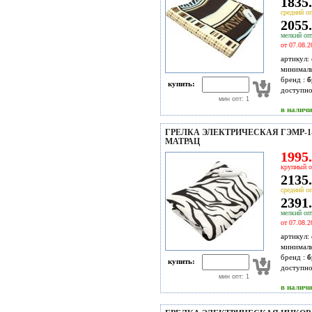
1835.
средний оп
2055.
мелкий опт
от 07.08.2
артикул:
минимал
бренд :
б
купить:
доступн
мин опт: 1
в налич
ГРЕЛКА ЭЛЕКТРИЧЕСКАЯ ГЭМР-1-60
МАТРАЦ
1995.
крупный о
2135.
средний оп
2391.
мелкий опт
от 07.08.2
артикул:
минимал
бренд :
б
купить:
доступн
мин опт: 1
в налич