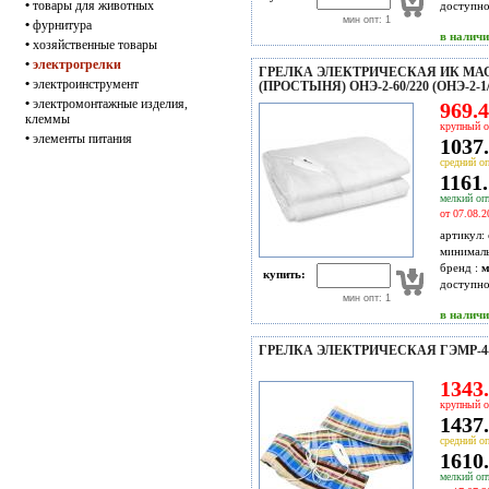
•
товары для животных
доступн
мин опт: 1
•
фурнитура
в налич
•
хозяйственные товары
•
электрогрелки
ГРЕЛКА ЭЛЕКТРИЧЕСКАЯ ИК МА
•
электроинструмент
(ПРОСТЫНЯ) ОНЭ-2-60/220 (ОНЭ-2-1/7
•
электромонтажные изделия,
969.4
клеммы
крупный о
•
элементы питания
1037.
средний оп
1161.
мелкий опт
от 07.08.2
артикул:
минимал
бренд :
м
купить:
доступн
мин опт: 1
в налич
ГРЕЛКА ЭЛЕКТРИЧЕСКАЯ ГЭМР-4-
1343.
крупный о
1437.
средний оп
1610.
мелкий опт