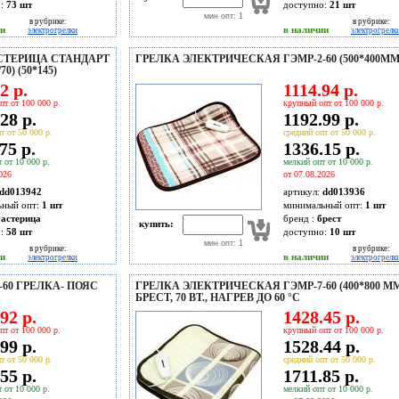
о:
73
шт
доступно:
21
шт
мин опт: 1
в рубрике:
в рубрике:
ии
в наличии
электрогрелки
электрогрелк
СТЕРИЦА СТАНДАРТ
ГРЕЛКА ЭЛЕКТРИЧЕСКАЯ ГЭМР-2-60 (500*400ММ
0) (50*145)
2 р.
1114.94 р.
пт от 100 000 р.
крупный опт от 100 000 р.
28 р.
1192.99 р.
т от 50 000 р.
средний опт от 50 000 р.
75 р.
1336.15 р.
 от 10 000 р.
мелкий опт от 10 000 р.
026
от 07.08.2026
dd013942
артикул:
dd013936
ьный опт:
1 шт
минимальный опт:
1 шт
астерица
бренд :
брест
купить:
о:
58
шт
доступно:
10
шт
мин опт: 1
в рубрике:
в рубрике:
ии
в наличии
электрогрелки
электрогрелк
60 ГРЕЛКА- ПОЯС
ГРЕЛКА ЭЛЕКТРИЧЕСКАЯ ГЭМР-7-60 (400*800 М
БРЕСТ, 70 ВТ., НАГРЕВ ДО 60 °С
92 р.
1428.45 р.
пт от 100 000 р.
крупный опт от 100 000 р.
99 р.
1528.44 р.
т от 50 000 р.
средний опт от 50 000 р.
55 р.
1711.85 р.
 от 10 000 р.
мелкий опт от 10 000 р.