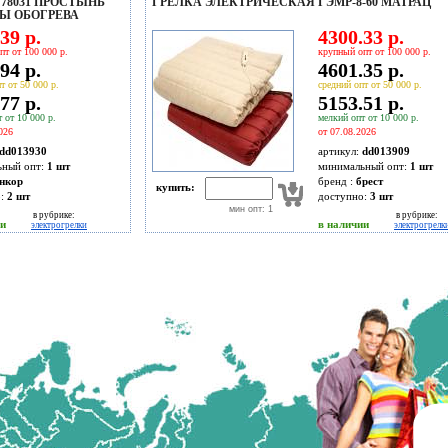
78031 ПРОСТЫНЬ
ГРЕЛКА ЭЛЕКТРИЧЕСКАЯ ГЭМР-8-60 МАТРАЦ
НЫ ОБОГРЕВА
39 р.
4300.33 р.
пт от 100 000 р.
крупный опт от 100 000 р.
94 р.
4601.35 р.
т от 50 000 р.
средний опт от 50 000 р.
77 р.
5153.51 р.
 от 10 000 р.
мелкий опт от 10 000 р.
026
от 07.08.2026
dd013930
артикул:
dd013909
ьный опт:
1 шт
минимальный опт:
1 шт
нкор
бренд :
брест
купить:
о:
2
шт
доступно:
3
шт
мин опт: 1
в рубрике:
в рубрике:
ии
в наличии
электрогрелки
электрогрелк