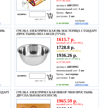
от 07.08.2026
артикул:
dd013915
минимальный опт:
1 шт
бренд :
брест
купить:
доступно:
2
шт
мин опт: 1
в рубрике:
в наличии
и
электрогрелки
ЫНЬ
ГРЕЛКА ЭЛЕКТРИЧЕСКАЯ ИК МАСТЕРИЦА СТАНДАРТ
(ПРОСТЫНЯ) ОНЭ-5-60/220 (75*145)
1615.7 р.
крупный опт от 100 000 р.
1728.8 р.
средний опт от 50 000 р.
1936.26 р.
мелкий опт от 10 000 р.
от 07.08.2026
артикул:
dd018002
минимальный опт:
1 шт
бренд :
мастерица
купить:
доступно:
1
шт
мин опт: 1
в рубрике:
в наличии
и
электрогрелки
НДАРТ
ГРЕЛКА ЭЛЕКТРИЧЕСКАЯ ИНКОР 78030 ПРОСТЫНЬ
ДВУСПАЛЬНАЯ(145Х185СМ)
1965.59 р.
крупный опт от 100 000 р.