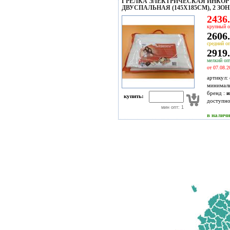
ГРЕЛКА ЭЛЕКТРИЧЕСКАЯ ИНКОР 
ДВУСПАЛЬНАЯ (145Х185СМ), 2 ЗО
2436.
крупный о
2606.
средний оп
2919.
мелкий опт
от 07.08.2
артикул:
минимал
бренд :
и
купить:
доступн
мин опт: 1
в налич