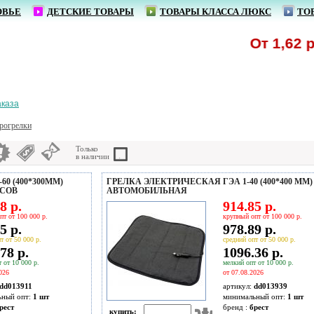
ОВЬЕ
ДЕТСКИЕ ТОВАРЫ
ТОВАРЫ КЛАССА ЛЮКС
ТО
От 1,62 р. - р
аказа
рогрелки
Только
в наличии
0 (400*300ММ)
ГРЕЛКА ЭЛЕКТРИЧЕСКАЯ ГЭА 1-40 (400*400 ММ)
УСОВ
АВТОМОБИЛЬНАЯ
8 р.
914.85 р.
пт от 100 000 р.
крупный опт от 100 000 р.
5 р.
978.89 р.
т от 50 000 р.
средний опт от 50 000 р.
78 р.
1096.36 р.
 от 10 000 р.
мелкий опт от 10 000 р.
026
от 07.08.2026
dd013911
артикул:
dd013939
ьный опт:
1 шт
минимальный опт:
1 шт
рест
бренд :
брест
купить: