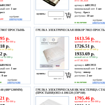
026
от 07.08.2026
dd013907
артикул:
dd013912
ьный опт:
1 шт
минимальный опт:
1 шт
рест
бренд :
брест
купить:
доступно:
10
шт
в рубрике:
ует
мин опт: 1
электрогрелки
в рубрике:
в наличии
электрогрелк
78037 ПРОСТЫНЬ
ГРЕЛКА ЭЛЕКТРИЧЕСКАЯ ИНКОР 78023 ПРОСТ
95 р.
1613.56 р.
пт от 100 000 р.
крупный опт от 100 000 р.
18 р.
1726.51 р.
т от 50 000 р.
средний опт от 50 000 р.
2 р.
1933.69 р.
 от 10 000 р.
мелкий опт от 10 000 р.
026
от 07.08.2026
dd019616
артикул:
dd013933
ьный опт:
1 шт
минимальный опт:
1 шт
нкор
бренд :
инкор
купить:
о:
8
шт
доступно:
2
шт
мин опт: 1
в рубрике:
в рубрике:
ии
в наличии
электрогрелки
электрогрелк
0 (480*1200ММ)
ГРЕЛКА ЭЛЕКТРИЧЕСКАЯ ИК МАСТЕРИЦА СТА
(ПРОСТЫНЯ)ОНЭ-4-100/220 (150*160)
21 р.
1795.46 р.
пт от 100 000 р.
крупный опт от 100 000 р.