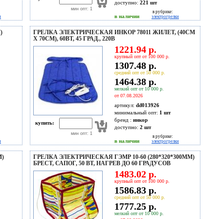
доступно:
221
шт
мин опт: 1
в рубрике:
в наличии
и
электрогрелки
)
ГРЕЛКА ЭЛЕКТРИЧЕСКАЯ ИНКОР 78011 ЖИЛЕТ, (40СМ
Х 70СМ), 60ВТ, 45 ГРАД., 220В
1221.94 р.
крупный опт от 100 000 р.
1307.48 р.
средний опт от 50 000 р.
1464.38 р.
мелкий опт от 10 000 р.
от 07.08.2026
артикул:
dd013926
минимальный опт:
1 шт
бренд :
инкор
купить:
доступно:
2
шт
мин опт: 1
в рубрике:
в наличии
и
электрогрелки
М)
ГРЕЛКА ЭЛЕКТРИЧЕСКАЯ ГЭМР 10-60 (280*320*300ММ)
БРЕСТ, САПОГ, 50 ВТ, НАГРЕВ ДО 60 ГРАДУСОВ
1483.02 р.
крупный опт от 100 000 р.
1586.83 р.
средний опт от 50 000 р.
1777.25 р.
мелкий опт от 10 000 р.