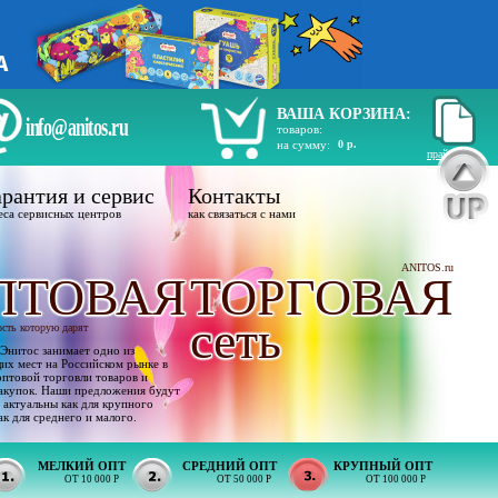
ВАША КОРЗИНА:
info@anitos.ru
товаров:
на сумму:
0 р.
прайс лист
рантия и сервис
Контакты
еса сервисных центров
как связаться с нами
ANITOS.ru
ПТОВАЯ
ТОРГОВАЯ
сеть
ость которую дарят
Энитос занимает одно из
х мест на Российском рынке в
оптовой торговли товаров и
акупок. Наши предложения будут
 актуальны как для крупного
ак для среднего и малого.
МЕЛКИЙ ОПТ
СРЕДНИЙ ОПТ
КРУПНЫЙ ОПТ
ОТ 10 000 Р
ОТ 50 000 Р
ОТ 100 000 Р