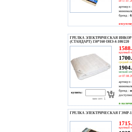
от 17.07.2
артикул:
минимал
бренд :
б
отсутств
ГРЕЛКА ЭЛЕКТРИЧЕСКАЯ ИНКОР 
(СТАНДАРТ) 150*160 ОНЭ-4-100/220
1588.
крупный о
1700.
средний оп
1904.
мелкий опт
от 07.08.2
артикул:
минимал
бренд :
и
купить:
доступн
мин опт: 1
в налич
ГРЕЛКА ЭЛЕКТРИЧЕСКАЯ ГЭМР-1-6
1715.
крупный о