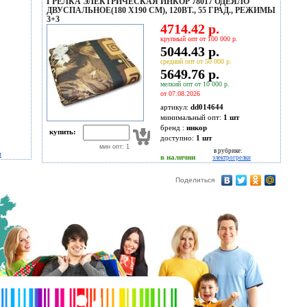
ГРЕЛКА ЭЛЕКТРИЧЕСКАЯ ИНКОР 78017 ОДЕЯЛО
ДВУСПАЛЬНОЕ(180 Х190 СМ), 120ВТ., 55 ГРАД., РЕЖИМЫ
3+3
4714.42 р.
крупный опт от 100 000 р.
5044.43 р.
средний опт от 50 000 р.
5649.76 р.
мелкий опт от 10 000 р.
от 07.08.2026
артикул:
dd014644
минимальный опт:
1 шт
бренд :
инкор
купить:
доступно:
1
шт
мин опт: 1
в рубрике:
и
в наличии
электрогрелки
Поделиться