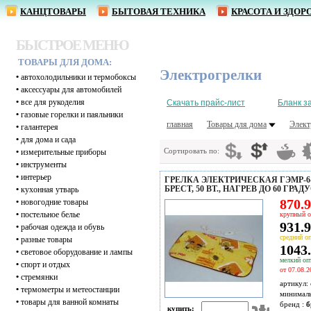
КАНЦТОВАРЫ
БЫТОВАЯ ТЕХНИКА
КРАСОТА И ЗДОР
БЫСТРОЕ МЕНЮ
ТОВАРЫ ДЛЯ ДОМА:
Электрогрелки
•
автохолодильники и термобоксы
•
аксессуары для автомобилей
•
все для рукоделия
Скачать прайс-лист
Бланк з
•
газовые горелки и паяльники
главная
Товары для дома
Элект
•
галантерея
•
для дома и сада
Сортировать по:
•
измерительные приборы
•
инструменты
•
интерьер
ГРЕЛКА ЭЛЕКТРИЧЕСКАЯ ГЭМР-6-6
БРЕСТ, 50 ВТ., НАГРЕВ ДО 60 ГРАД
•
кухонная утварь
870.9
•
новогодние товары
•
постельное белье
крупный о
931.9
•
рабочая одежда и обувь
средний оп
•
разные товары
1043.
•
световое оборудование и лампы
мелкий опт
•
спорт и отдых
от 07.08.2
•
стремянки
артикул:
•
термометры и метеостанции
минимал
•
товары для ванной комнаты
бренд :
б
купить: