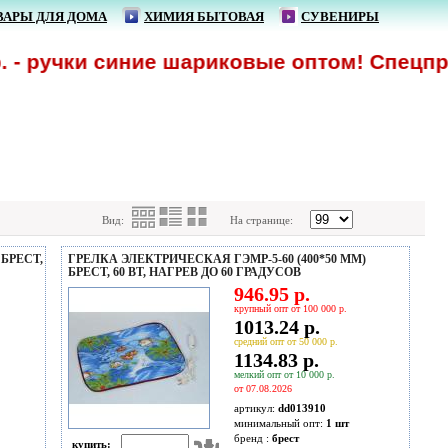
ВАРЫ ДЛЯ ДОМА
ХИМИЯ БЫТОВАЯ
СУВЕНИРЫ
учки синие шариковые оптом! Спецпредлож
Вид:
На странице:
 БРЕСТ,
ГРЕЛКА ЭЛЕКТРИЧЕСКАЯ ГЭМР-5-60 (400*50 ММ)
БРЕСТ, 60 ВТ, НАГРЕВ ДО 60 ГРАДУСОВ
946.95 р.
крупный опт от 100 000 р.
1013.24 р.
средний опт от 50 000 р.
1134.83 р.
мелкий опт от 10 000 р.
от 07.08.2026
артикул:
dd013910
минимальный опт:
1 шт
бренд :
брест
купить: