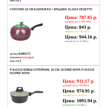
мин опт.
1
СОУСНИК 18 СМ БАКЛАЖАН + КРЫШКА SL1824 VEGETTO
Цена: 787.85 р.
крупный опт от 100 000 р.
Цена: 843 р.
средний опт от 50 000 р.
Цена: 944.16 р.
мелкий опт от 10 000 р.
артикул
kt002172
наличие
отсутствует
мин опт.
1
P-615210 КОВШ-СОТЕЙНИК, 16 СМ. OLIVINE NOVA P-615210
OLIVINE NOVA
Цена: 911.17 р.
крупный опт от 100 000 р.
Цена: 974.95 р.
средний опт от 50 000 р.
Цена: 1091.94 р.
мелкий опт от 10 000 р.