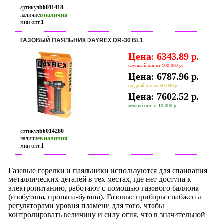
артикул
bb011418
наличие
в наличии
мин опт.
1
ГАЗОВЫЙ ПАЯЛЬНИК DAYREX DR-30 BL1
Цена: 6343.89 р.
крупный опт от 100 000 р.
Цена: 6787.96 р.
средний опт от 50 000 р.
Цена: 7602.52 р.
мелкий опт от 10 000 р.
артикул
bb014280
наличие
в наличии
мин опт.
1
Газовые горелки и паяльники используются для спаивания
металлических деталей в тех местах, где нет доступа к
электропитанию, работают с помощью газового баллона
(изобутана, пропана-бутана). Газовые приборы снабжены
регуляторами уровня пламени для того, чтобы
контролировать величину и силу огня, что в значительной