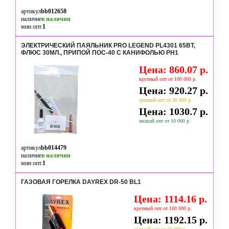
артикул
bb012658
наличие
в наличии
мин опт.
1
ЭЛЕКТРИЧЕСКИЙ ПАЯЛЬНИК PRO LEGEND PL4301 65ВТ,
ФЛЮС 30МЛ., ПРИПОЙ ПОС-40 С КАНИФОЛЬЮ PH1
Цена: 860.07 р.
крупный опт от 100 000 р.
Цена: 920.27 р.
средний опт от 50 000 р.
Цена: 1030.7 р.
мелкий опт от 10 000 р.
артикул
bb014479
наличие
в наличии
мин опт.
1
ГАЗОВАЯ ГОРЕЛКА DAYREX DR-50 BL1
Цена: 1114.16 р.
крупный опт от 100 000 р.
Цена: 1192.15 р.