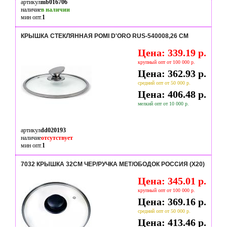
артикул
mb016706
наличие
в наличии
мин опт.
1
КРЫШКА СТЕКЛЯННАЯ POMI D'ORO RUS-540008,26 СМ
Цена: 339.19 р.
крупный опт от 100 000 р.
Цена: 362.93 р.
средний опт от 50 000 р.
Цена: 406.48 р.
мелкий опт от 10 000 р.
артикул
dd020193
наличие
отсутствует
мин опт.
1
7032 КРЫШКА 32СМ ЧЕР/РУЧКА МЕТ/ОБОДОК РОССИЯ (Х20)
Цена: 345.01 р.
крупный опт от 100 000 р.
Цена: 369.16 р.
средний опт от 50 000 р.
Цена: 413.46 р.