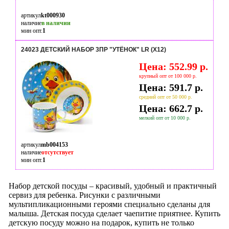
артикул
kt000930
наличие
в наличии
мин опт.
1
24023 ДЕТСКИЙ НАБОР 3ПР "УТЁНОК" LR (Х12)
Цена: 552.99 р.
крупный опт от 100 000 р.
Цена: 591.7 р.
средний опт от 50 000 р.
Цена: 662.7 р.
мелкий опт от 10 000 р.
артикул
mb004153
наличие
отсутствует
мин опт.
1
Набор детской посуды – красивый, удобный и практичный
сервиз для ребенка. Рисунки с различными
мультипликационными героями специально сделаны для
малыша. Детская посуда сделает чаепитие приятнее. Купить
детскую посуду можно на подарок, купить не только