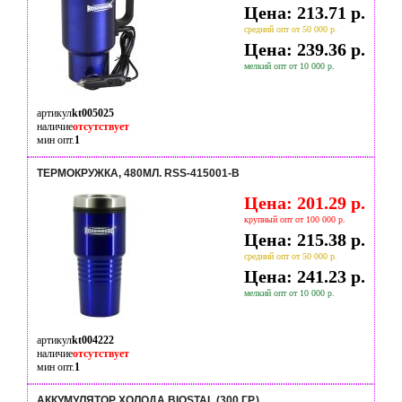
Цена: 213.71 р.
средний опт от 50 000 р.
Цена: 239.36 р.
мелкий опт от 10 000 р.
артикул
kt005025
наличие
отсутствует
мин опт.
1
ТЕРМОКРУЖКА, 480МЛ. RSS-415001-B
Цена: 201.29 р.
крупный опт от 100 000 р.
Цена: 215.38 р.
средний опт от 50 000 р.
Цена: 241.23 р.
мелкий опт от 10 000 р.
артикул
kt004222
наличие
отсутствует
мин опт.
1
АККУМУЛЯТОР ХОЛОДА BIOSTAL (300 ГР.)