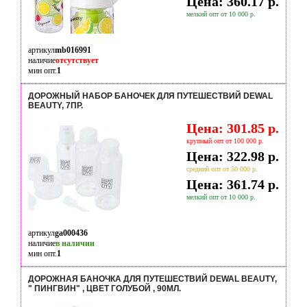
Цена: 360.17 р.
мелкий опт от 10 000 р.
артикул
mb016991
наличие
отсутствует
мин опт.
1
ДОРОЖНЫЙ НАБОР БАНОЧЕК ДЛЯ ПУТЕШЕСТВИЙ DEWAL
BEAUTY, 7ПР.
Цена: 301.85 р.
крупный опт от 100 000 р.
Цена: 322.98 р.
средний опт от 50 000 р.
Цена: 361.74 р.
мелкий опт от 10 000 р.
артикул
ga000436
наличие
в наличии
мин опт.
1
ДОРОЖНАЯ БАНОЧКА ДЛЯ ПУТЕШЕСТВИЙ DEWAL BEAUTY,
" ПИНГВИН" , ЦВЕТ ГОЛУБОЙ , 90МЛ.