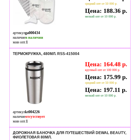
средний опт от 50 000 р.
Цена: 188.36 р.
мелкий опт от 10 000 р.
артикул
ga000434
наличие
в наличии
мин опт.
1
ТЕРМОКРУЖКА, 480МЛ. RSS-415004
Цена: 164.48 р.
крупный опт от 100 000 р.
Цена: 175.99 р.
средний опт от 50 000 р.
Цена: 197.11 р.
мелкий опт от 10 000 р.
артикул
kt004226
наличие
отсутствует
мин опт.
1
ДОРОЖНАЯ БАНОЧКА ДЛЯ ПУТЕШЕСТВИЙ DEWAL BEAUTY,
ФИОЛЕТОВАЯ 80МЛ.