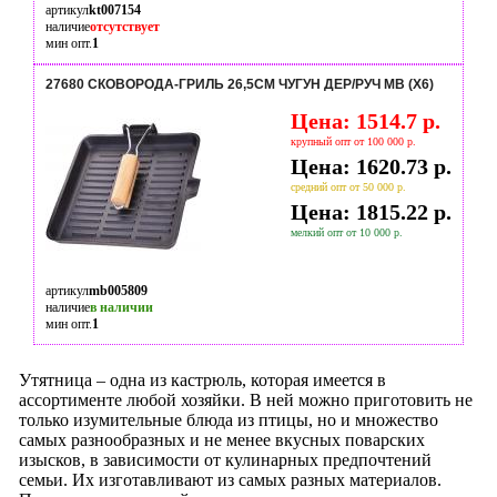
артикул
kt007154
наличие
отсутствует
мин опт.
1
27680 СКОВОРОДА-ГРИЛЬ 26,5СМ ЧУГУН ДЕР/РУЧ MB (Х6)
Цена: 1514.7 р.
крупный опт от 100 000 р.
Цена: 1620.73 р.
средний опт от 50 000 р.
Цена: 1815.22 р.
мелкий опт от 10 000 р.
артикул
mb005809
наличие
в наличии
мин опт.
1
Утятница – одна из кастрюль, которая имеется в
ассортименте любой хозяйки. В ней можно приготовить не
только изумительные блюда из птицы, но и множество
самых разнообразных и не менее вкусных поварских
изысков, в зависимости от кулинарных предпочтений
семьи. Их изготавливают из самых разных материалов.