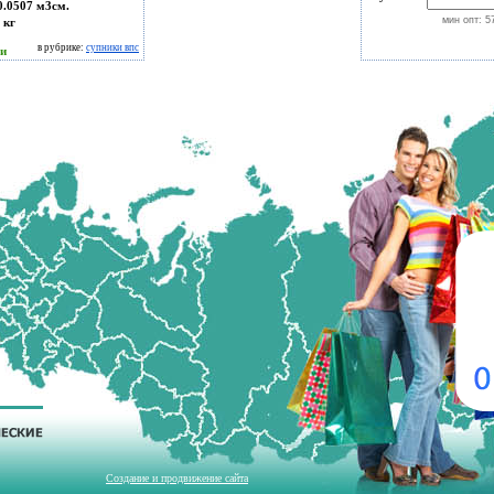
0.0507 м3см.
мин опт: 5
 кг
в рубрике:
супники впс
ии
Создание и продвижение сайта