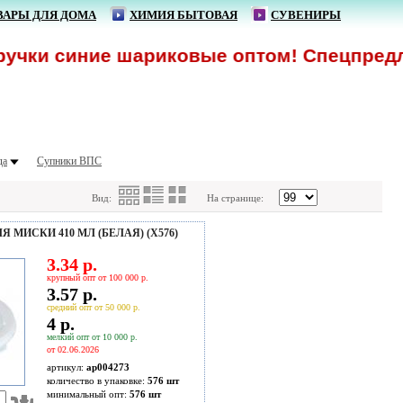
ВАРЫ ДЛЯ ДОМА
ХИМИЯ БЫТОВАЯ
СУВЕНИРЫ
учки синие шариковые оптом! Спецпредлож
да
Супники ВПС
Вид:
На странице:
Я МИСКИ 410 МЛ (БЕЛАЯ) (Х576)
3.34 р.
крупный опт от 100 000 р.
3.57 р.
средний опт от 50 000 р.
4 р.
мелкий опт от 10 000 р.
от 02.06.2026
артикул:
ap004273
количество в упаковке:
576 шт
минимальный опт:
576 шт