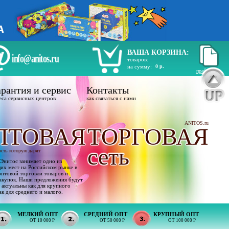
ВАША КОРЗИНА:
info@anitos.ru
товаров:
на сумму:
0 р.
прайс лист
рантия и сервис
Контакты
еса сервисных центров
как связаться с нами
ANITOS.ru
ПТОВАЯ
ТОРГОВАЯ
сеть
ость которую дарят
Энитос занимает одно из
х мест на Российском рынке в
оптовой торговли товаров и
акупок. Наши предложения будут
 актуальны как для крупного
ак для среднего и малого.
МЕЛКИЙ ОПТ
СРЕДНИЙ ОПТ
КРУПНЫЙ ОПТ
ОТ 10 000 Р
ОТ 50 000 Р
ОТ 100 000 Р