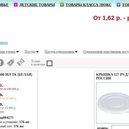
ОВЬЕ
ДЕТСКИЕ ТОВАРЫ
ТОВАРЫ КЛАССА ЛЮКС
ТО
От 1,62 р. - р
аказа
ная утварь
Посуда
Посуда одноразовая
Одноразовая пластиковая посу
Только
в наличии
00 МЛ ТК (БЕЛАЯ)
КРЫШКА 127 PS ДЛ
РОССИЯ
р.
пт от 100 000 р.
р.
т от 50 000 р.
р.
 от 10 000 р.
026
ap004275
во в упаковке:
576 шт
ьный опт:
576 шт
купить: