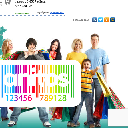
размер :
0.0507 м3см.
76
вес :
2.66 кг
в рубрике:
супники впс
в наличии
Поделиться