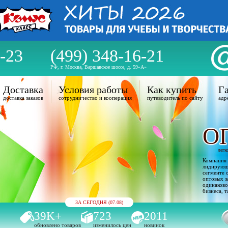
-23
(499) 348-16-21
РФ, г. Москва, Варшавское шоссе, д. 59«А»
Доставка
Условия работы
Как купить
Га
доставка заказов
сотрудничество и кооперация
путеводитель по сайту
адр
О
легк
Компания 
лидирующи
сегменте 
оптовых з
одинаково
бизнеса, т
ЗА СЕГОДНЯ (07.08)
39K+
723
2011
обновлено товаров
изменилось цен
новинок