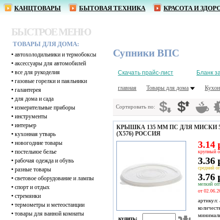
КАНЦТОВАРЫ
БЫТОВАЯ ТЕХНИКА
КРАСОТА И ЗДОР
БЫСТРОЕ МЕНЮ
ТОВАРЫ ДЛЯ ДОМА:
Супники ВПС
•
автохолодильники и термобоксы
•
аксессуары для автомобилей
•
все для рукоделия
Скачать прайс-лист
Бланк з
•
газовые горелки и паяльники
главная
Товары для дома
Кухон
•
галантерея
•
для дома и сада
Сортировать по:
•
измерительные приборы
•
инструменты
•
интерьер
КРЫШКА 135 ММ ПС ДЛЯ МИСКИ 5
(Х576) РОССИЯ
•
кухонная утварь
3.14 
•
новогодние товары
•
постельное белье
крупный о
3.36 
•
рабочая одежда и обувь
средний оп
•
разные товары
3.76 
•
световое оборудование и лампы
мелкий опт
•
спорт и отдых
от 02.06.2
•
стремянки
артикул:
•
термометры и метеостанции
количест
•
товары для ванной комнаты
минимал
купить: