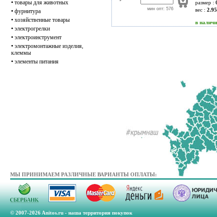
•
товары для животных
размер :
мин опт: 576
вес :
2.95
•
фурнитура
•
хозяйственные товары
в налич
•
электрогрелки
•
электроинструмент
•
электромонтажные изделия,
клеммы
•
элементы питания
МЫ ПРИНИМАЕМ РАЗЛИЧНЫЕ ВАРИАНТЫ ОПЛАТЫ:
© 2007-2026 Anitos.ru - наша территория покупок