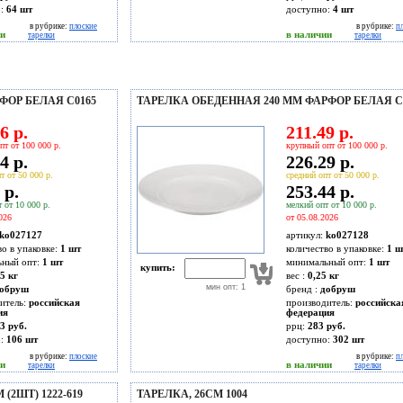
о:
64
шт
доступно:
4
шт
в рубрике:
плоские
в рубрике:
п
ии
в наличии
тарелки
тарелки
ФОР БЕЛАЯ C0165
ТАРЕЛКА ОБЕДЕННАЯ 240 ММ ФАРФОР БЕЛАЯ C
6 р.
211.49 р.
пт от 100 000 р.
крупный опт от 100 000 р.
4 р.
226.29 р.
т от 50 000 р.
средний опт от 50 000 р.
 р.
253.44 р.
 от 10 000 р.
мелкий опт от 10 000 р.
026
от 05.08.2026
ko027127
артикул:
ko027128
во в упаковке:
1 шт
количество в упаковке:
1 ш
ьный опт:
1 шт
минимальный опт:
1 шт
купить:
5 кг
вес :
0,25 кг
мин опт: 1
обруш
бренд :
добруш
итель:
российская
производитель:
российска
ия
федерация
3 руб.
ррц:
283 руб.
о:
106
шт
доступно:
302
шт
в рубрике:
плоские
в рубрике:
п
ии
в наличии
тарелки
тарелки
(2ШТ) 1222-619
ТАРЕЛКА, 26СМ 1004