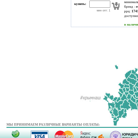
минимал
купить:
бренд :
r
мин опт: 1
ррц:
174
доступн
в налич
МЫ ПРИНИМАЕМ РАЗЛИЧНЫЕ ВАРИАНТЫ ОПЛАТЫ: