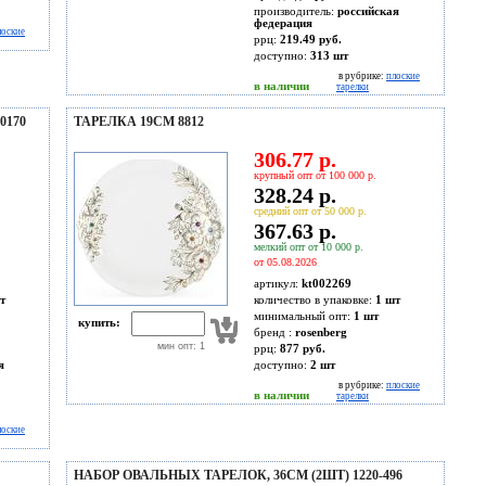
производитель:
российская
федерация
лоские
ррц:
219.49 руб.
доступно:
313
шт
в рубрике:
плоские
в наличии
тарелки
0170
ТАРЕЛКА 19СМ 8812
306.77 р.
крупный опт от 100 000 р.
328.24 р.
средний опт от 50 000 р.
367.63 р.
мелкий опт от 10 000 р.
от 05.08.2026
артикул:
kt002269
т
количество в упаковке:
1 шт
минимальный опт:
1 шт
купить:
бренд :
rosenberg
мин опт: 1
ррц:
877 руб.
я
доступно:
2
шт
в рубрике:
плоские
в наличии
тарелки
лоские
НАБОР ОВАЛЬНЫХ ТАРЕЛОК, 36СМ (2ШТ) 1220-496