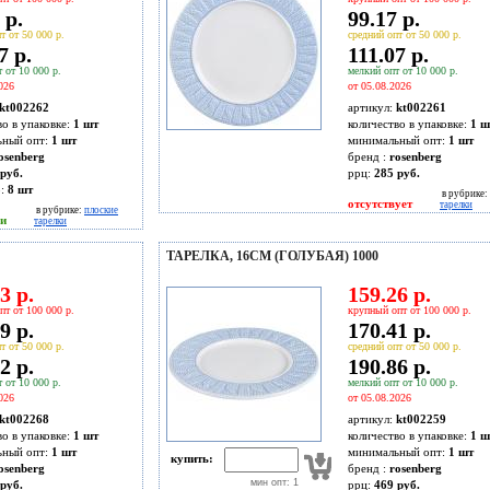
 р.
99.17 р.
т от 50 000 р.
средний опт от 50 000 р.
7 р.
111.07 р.
 от 10 000 р.
мелкий опт от 10 000 р.
026
от 05.08.2026
kt002262
артикул:
kt002261
во в упаковке:
1 шт
количество в упаковке:
1 ш
ьный опт:
1 шт
минимальный опт:
1 шт
osenberg
бренд :
rosenberg
руб.
ррц:
285 руб.
о:
8
шт
в рубрике:
отсутствует
тарелки
в рубрике:
плоские
ии
тарелки
ТАРЕЛКА, 16СМ (ГОЛУБАЯ) 1000
3 р.
159.26 р.
пт от 100 000 р.
крупный опт от 100 000 р.
9 р.
170.41 р.
т от 50 000 р.
средний опт от 50 000 р.
2 р.
190.86 р.
 от 10 000 р.
мелкий опт от 10 000 р.
026
от 05.08.2026
kt002268
артикул:
kt002259
во в упаковке:
1 шт
количество в упаковке:
1 ш
ьный опт:
1 шт
минимальный опт:
1 шт
купить:
osenberg
бренд :
rosenberg
мин опт: 1
руб.
ррц:
469 руб.