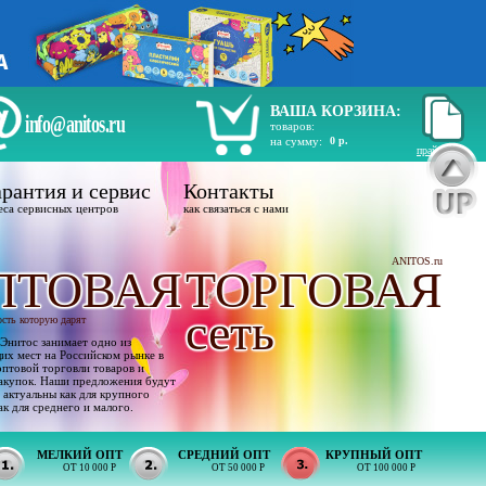
ВАША КОРЗИНА:
info@anitos.ru
товаров:
на сумму:
0 р.
прайс лист
рантия и сервис
Контакты
еса сервисных центров
как связаться с нами
ANITOS.ru
ПТОВАЯ
ТОРГОВАЯ
сеть
ость которую дарят
Энитос занимает одно из
х мест на Российском рынке в
оптовой торговли товаров и
акупок. Наши предложения будут
 актуальны как для крупного
ак для среднего и малого.
МЕЛКИЙ ОПТ
СРЕДНИЙ ОПТ
КРУПНЫЙ ОПТ
ОТ 10 000 Р
ОТ 50 000 Р
ОТ 100 000 Р