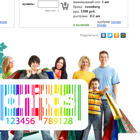
минимальный опт:
1 шт
купить:
бренд :
rosenberg
мин опт: 1
ррц:
1308 руб.
доступно:
112
шт
лоские
в рубрике:
плоские
в наличии
тарелки
Поделиться