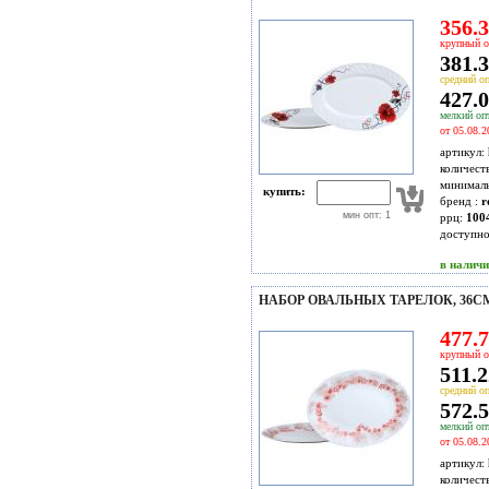
356.3
крупный о
381.3
средний оп
427.0
мелкий опт
от 05.08.2
артикул:
количест
минимал
купить:
бренд :
r
мин опт: 1
ррц:
100
доступн
в налич
НАБОР ОВАЛЬНЫХ ТАРЕЛОК, 36СМ 
477.7
крупный о
511.2
средний оп
572.5
мелкий опт
от 05.08.2
артикул:
количест