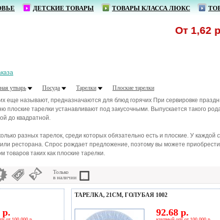
ОВЬЕ
ДЕТСКИЕ ТОВАРЫ
ТОВАРЫ КЛАССА ЛЮКС
ТО
От 1,62 р. - 
аказа
ная утварь
Посуда
Тарелки
Плоские тарелки
 их еще называют, предназначаются для блюд горячих При сервировке праздни
 плоские тарелки устанавливают под закусочными. Выпускается такого рода 
ной до квадратной.
лько разных тарелок, среди которых обязательно есть и плоские. У каждой 
, или ресторана. Спрос рождает предложение, поэтому вы можете приобрест
 товаров таких как плоские тарелки.
Только
в наличии
ТАРЕЛКА, 21СМ, ГОЛУБАЯ 1002
 р.
92.68 р.
пт от 100 000 р.
крупный опт от 100 000 р.