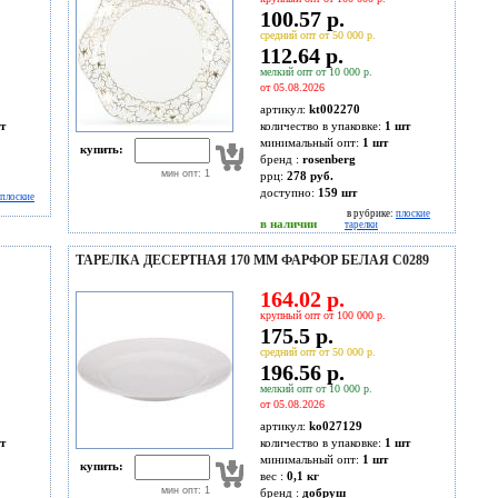
100.57 р.
средний опт от 50 000 р.
112.64 р.
мелкий опт от 10 000 р.
от 05.08.2026
артикул:
kt002270
т
количество в упаковке:
1 шт
минимальный опт:
1 шт
купить:
бренд :
rosenberg
мин опт: 1
ррц:
278 руб.
доступно:
159
шт
плоские
в рубрике:
плоские
в наличии
тарелки
ТАРЕЛКА ДЕСЕРТНАЯ 170 ММ ФАРФОР БЕЛАЯ C0289
164.02 р.
крупный опт от 100 000 р.
175.5 р.
средний опт от 50 000 р.
196.56 р.
мелкий опт от 10 000 р.
от 05.08.2026
артикул:
ko027129
т
количество в упаковке:
1 шт
минимальный опт:
1 шт
купить:
вес :
0,1 кг
мин опт: 1
бренд :
добруш