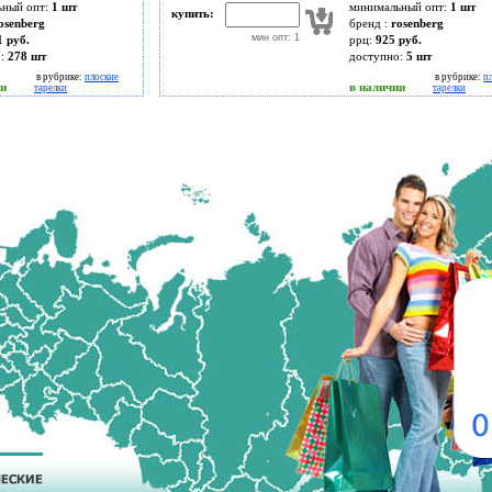
ьный опт:
1 шт
минимальный опт:
1 шт
купить:
osenberg
бренд :
rosenberg
мин опт: 1
1 руб.
ррц:
925 руб.
о:
278
шт
доступно:
5
шт
в рубрике:
плоские
в рубрике:
п
ии
в наличии
тарелки
тарелки