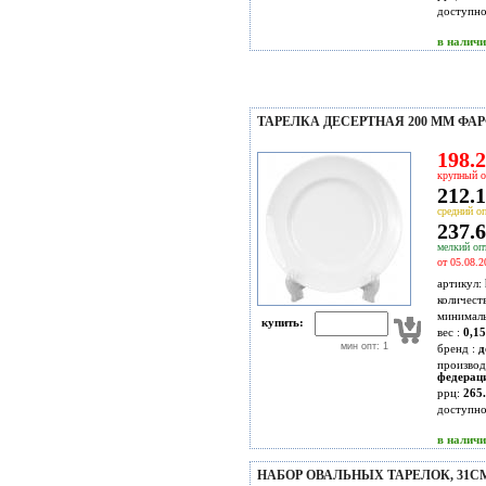
доступн
в налич
ТАРЕЛКА ДЕСЕРТНАЯ 200 ММ ФАР
198.2
крупный о
212.1
средний оп
237.6
мелкий опт
от 05.08.2
артикул:
количест
минимал
купить:
вес :
0,15
мин опт: 1
бренд :
д
производ
федерац
ррц:
265.
доступн
в налич
НАБОР ОВАЛЬНЫХ ТАРЕЛОК, 31СМ 