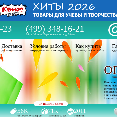
-23
(499) 348-16-21
РФ, г. Москва, Варшавское шоссе, д. 59«А»
Доставка
Условия работы
Как купить
Га
доставка заказов
сотрудничество и кооперация
путеводитель по сайту
адр
О
легк
Компания 
лидирующи
сегменте 
оптовых з
одинаково
бизнеса, т
ЗА НЕДЕЛЮ (06.08)
56K+
71K+
2011
обновлено товаров
изменилось цен
новинок