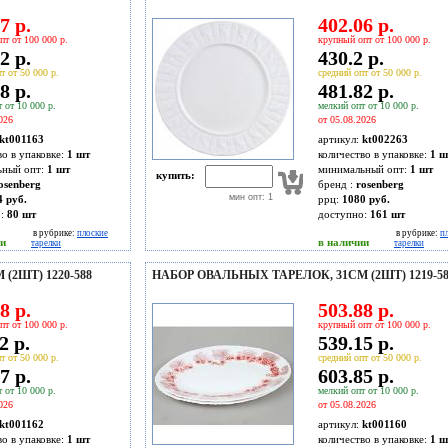
7 р.
402.06 р.
пт от 100 000 р.
крупный опт от 100 000 р.
2 р.
430.2 р.
т от 50 000 р.
средний опт от 50 000 р.
8 р.
481.82 р.
 от 10 000 р.
мелкий опт от 10 000 р.
026
от 05.08.2026
kt001163
артикул:
kt002263
во в упаковке:
1 шт
количество в упаковке:
1 ш
ьный опт:
1 шт
минимальный опт:
1 шт
купить:
osenberg
бренд :
rosenberg
мин опт: 1
4 руб.
ррц:
1080 руб.
о:
80
шт
доступно:
161
шт
в рубрике:
плоские
в рубрике:
п
ии
в наличии
тарелки
тарелки
(2ШТ) 1220-588
НАБОР ОВАЛЬНЫХ ТАРЕЛОК, 31СМ (2ШТ) 1219-58
8 р.
503.88 р.
пт от 100 000 р.
крупный опт от 100 000 р.
2 р.
539.15 р.
т от 50 000 р.
средний опт от 50 000 р.
7 р.
603.85 р.
 от 10 000 р.
мелкий опт от 10 000 р.
026
от 05.08.2026
kt001162
артикул:
kt001160
во в упаковке:
1 шт
количество в упаковке:
1 ш