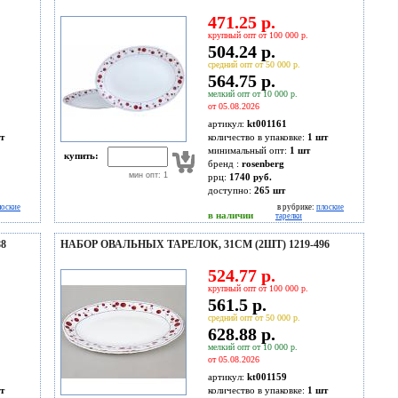
471.25 р.
крупный опт от 100 000 р.
504.24 р.
средний опт от 50 000 р.
564.75 р.
мелкий опт от 10 000 р.
от 05.08.2026
артикул:
kt001161
т
количество в упаковке:
1 шт
минимальный опт:
1 шт
купить:
бренд :
rosenberg
мин опт: 1
ррц:
1740 руб.
доступно:
265
шт
лоские
в рубрике:
плоские
в наличии
тарелки
8
НАБОР ОВАЛЬНЫХ ТАРЕЛОК, 31СМ (2ШТ) 1219-496
524.77 р.
крупный опт от 100 000 р.
561.5 р.
средний опт от 50 000 р.
628.88 р.
мелкий опт от 10 000 р.
от 05.08.2026
артикул:
kt001159
т
количество в упаковке:
1 шт