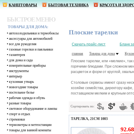
КАНЦТОВАРЫ
БЫТОВАЯ ТЕХНИКА
КРАСОТА И ЗДОР
БЫСТРОЕ МЕНЮ
ТОВАРЫ ДЛЯ ДОМА:
Плоские тарелки
•
автохолодильники и термобоксы
•
аксессуары для автомобилей
•
все для рукоделия
Скачать прайс-лист
Бланк з
•
газовые горелки и паяльники
главная
Товары для дома
Кухон
•
галантерея
•
для дома и сада
Плоские тарелки, или «мелкие», так
•
измерительные приборы
горячими блюдами. При сложном меню
•
инструменты
расцветок и форм от круглой, оваль
•
интерьер
•
кухонная утварь
Столовые сервизы имеют сразу неско
•
новогодние товары
хозяйке семейства, директору кафе
•
постельное белье
поставщиком мелким и крупным оптом
•
рабочая одежда и обувь
•
разные товары
Сортировать по:
•
световое оборудование и лампы
•
спорт и отдых
ТАРЕЛКА, 21СМ 1003
•
стремянки
•
термометры и метеостанции
92.68
•
товары для ванной комнаты
крупный о