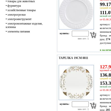
•
товары для животных
99.17
•
фурнитура
средний оп
•
хозяйственные товары
111.0
•
электрогрелки
мелкий опт
•
электроинструмент
от 05.08.2
•
электромонтажные изделия,
артикул:
клеммы
количест
•
элементы питания
минимал
купить:
бренд :
r
мин опт: 1
ррц:
274 
доступн
в налич
ТАРЕЛКА 19СМ 8811
127.9
крупный о
136.8
средний оп
153.3
мелкий опт
от 05.08.2
артикул:
количест
минимал
купить:
бренд :
r
мин опт: 1
ррц:
285 