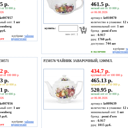
5 р.
461.5 р.
 от 10 000 р.
мелкий опт от 10 000 р.
026
от 06.08.2026
kt007057
артикул:
kt010070
ьный опт:
1 шт
количество в упаковке:
12 
osenberg
минимальный опт:
1 шт
купить:
руб.
бренд :
pomi d'oro
мин опт: 1
вес :
0.917
в рубрике:
чайники
ует
керамические
ррц:
1760 руб.
доступно:
744
шт
в рубрике:
ч
в наличии
керамические
50571
P250576 ЧАЙНИК ЗАВАРОЧНЫЙ, 1200МЛ.
2 р.
434.7 р.
пт от 100 000 р.
крупный опт от 100 000 р.
3 р.
465.13 р.
т от 50 000 р.
средний опт от 50 000 р.
1 р.
520.95 р.
 от 10 000 р.
мелкий опт от 10 000 р.
026
от 06.08.2026
kt007056
артикул:
kt009639
ьный опт:
1 шт
количество в упаковке:
12 
osenberg
минимальный опт:
1 шт
8 руб.
бренд :
pomi d'oro
вес :
0.917
в рубрике:
чайники
ует
керамические
ррц:
1015 руб.