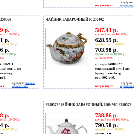
в рубрике:
отсутствует
керамическ
250566
ЧАЙНИК ЗАВАРОЧНЫЙ R-250402
9 р.
587.43 р.
пт от 100 000 р.
крупный опт от 100 000 р.
1 р.
628.55 р.
т от 50 000 р.
средний опт от 50 000 р.
6 р.
703.98 р.
 от 10 000 р.
мелкий опт от 10 000 р.
026
от 06.08.2026
kt006931
артикул:
kt006927
ьный опт:
1 шт
минимальный опт:
1 шт
osenberg
бренд :
rosenberg
руб.
ррц:
962 руб.
в рубрике:
чайники
в рубрике:
ует
отсутствует
керамические
керамическ
P250577 ЧАЙНИК ЗАВАРОЧНЫЙ, 1100 МЛ P250577
8 р.
738.86 р.
пт от 100 000 р.
крупный опт от 100 000 р.
4 р.
790.58 р.
т от 50 000 р.
средний опт от 50 000 р.