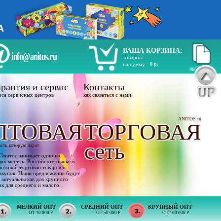
ВАША КОРЗИНА:
info@anitos.ru
товаров:
на сумму:
0 р.
прайс лист
рантия и сервис
Контакты
еса сервисных центров
как связаться с нами
ANITOS.ru
ПТОВАЯ
ТОРГОВАЯ
сеть
ость которую дарят
Энитос занимает одно из
х мест на Российском рынке в
оптовой торговли товаров и
акупок. Наши предложения будут
 актуальны как для крупного
ак для среднего и малого.
МЕЛКИЙ ОПТ
СРЕДНИЙ ОПТ
КРУПНЫЙ ОПТ
ОТ 10 000 Р
ОТ 50 000 Р
ОТ 100 000 Р