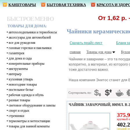
КАНЦТОВАРЫ
БЫТОВАЯ ТЕХНИКА
КРАСОТА И ЗДОР
От 1,62 р. - ру
БЫСТРОЕ МЕНЮ
ТОВАРЫ ДЛЯ ДОМА:
Чайники керамически
•
автохолодильники и термобоксы
•
аксессуары для автомобилей
•
все для рукоделия
Скачать прайс-лист
Бланк з
•
газовые горелки и паяльники
главная
Товары для дома
Кухон
•
галантерея
•
для дома и сада
Чайники и заварники – это та посу
•
измерительные приборы
колоритно, а материал, из которого 
•
инструменты
тоже достаточно важно.
•
интерьер
•
кухонная утварь
Наша компания Энитос станет для В
•
новогодние товары
•
постельное белье
Сортировать по:
•
рабочая одежда и обувь
•
разные товары
ЧАЙНИК ЗАВАРОЧНЫЙ, 800МЛ. R-2
•
световое оборудование и лампы
•
спорт и отдых
375.9
•
стремянки
крупный о
•
термометры и метеостанции
402.2
•
товары для ванной комнаты
средний оп