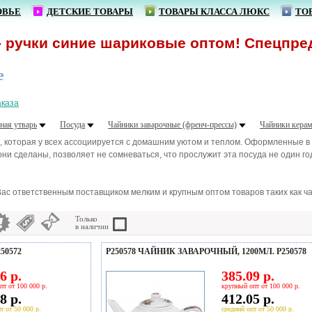
ОВЬЕ
ДЕТСКИЕ ТОВАРЫ
ТОВАРЫ КЛАССА ЛЮКС
ТО
чки синие шариковые оптом! Спецпредложе
е
аказа
ная утварь
Посуда
Чайники заварочные (френч-прессы)
Чайники керам
да, которая у всех ассоциируется с домашним уютом и теплом. Оформленные в
они сделаны, позволяет не сомневаться, что прослужит эта посуда не один год
ас ответственным поставщиком мелким и крупным оптом товаров таких как ча
Только
в наличии
50572
P250578 ЧАЙНИК ЗАВАРОЧНЫЙ, 1200МЛ. P250578
6 р.
385.09 р.
пт от 100 000 р.
крупный опт от 100 000 р.
8 р.
412.05 р.
т от 50 000 р.
средний опт от 50 000 р.