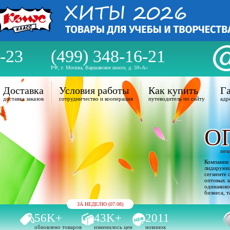
-23
(499) 348-16-21
РФ, г. Москва, Варшавское шоссе, д. 59«А»
Доставка
Условия работы
Как купить
Га
доставка заказов
сотрудничество и кооперация
путеводитель по сайту
адр
О
легк
Компания 
лидирующи
сегменте 
оптовых з
одинаково
бизнеса, т
ЗА НЕДЕЛЮ (07.08)
56K+
43K+
2011
обновлено товаров
изменилось цен
новинок