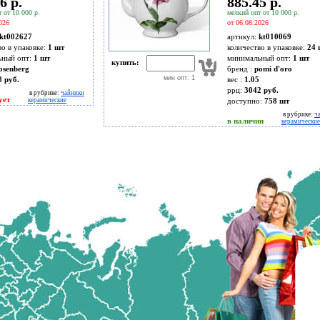
6 р.
885.45 р.
 от 10 000 р.
мелкий опт от 10 000 р.
026
от 06.08.2026
kt002627
артикул:
kt010069
во в упаковке:
1 шт
количество в упаковке:
24 
ьный опт:
1 шт
минимальный опт:
1 шт
купить:
osenberg
бренд :
pomi d'oro
мин опт: 1
8 руб.
вес :
1.05
ррц:
3042 руб.
в рубрике:
чайники
ует
керамические
доступно:
758
шт
в рубрике:
ч
в наличии
керамические