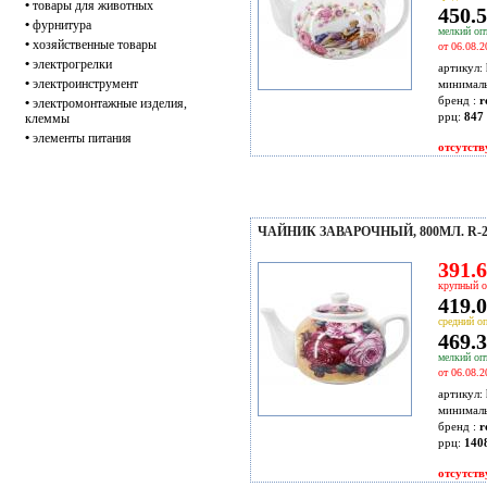
•
товары для животных
450.5
•
фурнитура
мелкий опт
•
хозяйственные товары
от 06.08.2
•
электрогрелки
артикул:
•
электроинструмент
минимал
бренд :
r
•
электромонтажные изделия,
ррц:
847 
клеммы
•
элементы питания
отсутств
ЧАЙНИК ЗАВАРОЧНЫЙ, 800МЛ. R-2
391.6
крупный о
419.0
средний оп
469.3
мелкий опт
от 06.08.2
артикул:
минимал
бренд :
r
ррц:
140
отсутств