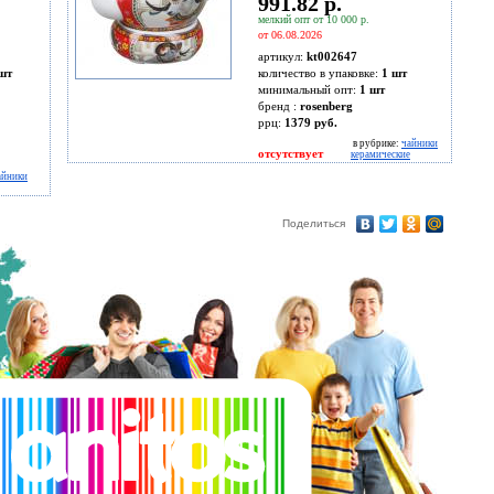
991.82 р.
мелкий опт от 10 000 р.
от 06.08.2026
артикул:
kt002647
шт
количество в упаковке:
1 шт
минимальный опт:
1 шт
бренд :
rosenberg
ррц:
1379 руб.
в рубрике:
чайники
отсутствует
керамические
айники
Поделиться