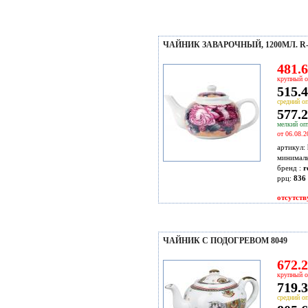
ЧАЙНИК ЗАВАРОЧНЫЙ, 1200МЛ. R-
481.6
крупный о
515.4
средний оп
577.2
мелкий опт
от 06.08.2
артикул:
минимал
бренд :
r
ррц:
836 
отсутств
ЧАЙНИК С ПОДОГРЕВОМ 8049
672.2
крупный о
719.3
средний оп