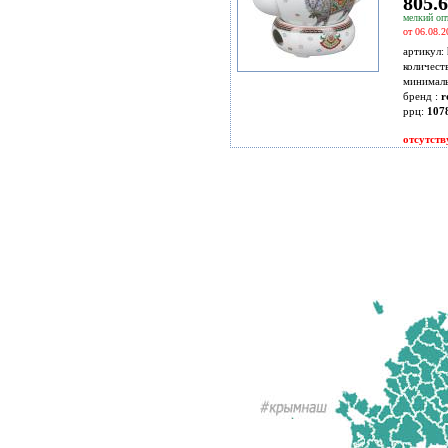
805.6
мелкий опт
от 06.08.2
артикул:
количест
минимал
бренд :
r
ррц:
107
отсутств