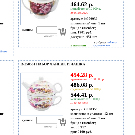
464.62 р.
мелкий опт от 10 000 р.
от 06.08.2026
артикул:
kt006930
шт
минимальный опт:
1 шт
бренд :
rosenberg
купить:
ррц:
1901 руб.
мин опт: 1
доступно:
451
шт
в рубрике:
чайники
в наличии
керамические
айники
R-250561 НАБОР ЧАЙНИК И ЧАШКА
454.28 р.
крупный опт от 100 000 р.
486.08 р.
средний опт от 50 000 р.
544.41 р.
мелкий опт от 10 000 р.
от 06.08.2026
артикул:
kt008359
шт
количество в упаковке:
12 шт
минимальный опт:
1 шт
купить:
бренд :
rosenberg
мин опт: 1
вес :
0.917
ррц:
2100 руб.