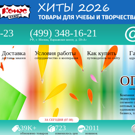
-23
(499) 348-16-21
РФ, г. Москва, Варшавское шоссе, д. 59«А»
Доставка
Условия работы
Как купить
Га
доставка заказов
сотрудничество и кооперация
путеводитель по сайту
адр
О
легк
Компания 
лидирующи
сегменте 
оптовых з
одинаково
бизнеса, т
ЗА СЕГОДНЯ (07.08)
39K+
723
2011
обновлено товаров
изменилось цен
новинок