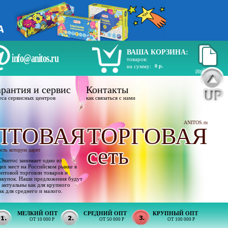
ВАША КОРЗИНА:
info@anitos.ru
товаров:
на сумму:
0 р.
прайс лист
рантия и сервис
Контакты
еса сервисных центров
как связаться с нами
ANITOS.ru
ПТОВАЯ
ТОРГОВАЯ
сеть
ость которую дарят
Энитос занимает одно из
х мест на Российском рынке в
оптовой торговли товаров и
акупок. Наши предложения будут
 актуальны как для крупного
ак для среднего и малого.
МЕЛКИЙ ОПТ
СРЕДНИЙ ОПТ
КРУПНЫЙ ОПТ
ОТ 10 000 Р
ОТ 50 000 Р
ОТ 100 000 Р