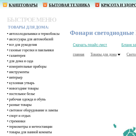
КАНЦТОВАРЫ
БЫТОВАЯ ТЕХНИКА
КРАСОТА И ЗДОР
БЫСТРОЕ МЕНЮ
ТОВАРЫ ДЛЯ ДОМА:
Фонари светодиодные 
•
автохолодильники и термобоксы
•
аксессуары для автомобилей
•
все для рукоделия
Скачать прайс-лист
Бланк з
•
газовые горелки и паяльники
главная
Товары для дома
Свето
•
галантерея
•
для дома и сада
•
измерительные приборы
•
инструменты
•
интерьер
•
кухонная утварь
•
новогодние товары
•
постельное белье
•
рабочая одежда и обувь
•
разные товары
•
световое оборудование и лампы
•
спорт и отдых
•
стремянки
•
термометры и метеостанции
•
товары для ванной комнаты