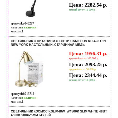
Цена: 2282.54 р.
мелкий опт от 10 000 р.
артикул
ko045287
наличие
в наличии
мин опт.
1
СВЕТИЛЬНИК С ПИТАНИЕМ ОТ СЕТИ CAMELION KD-428 C59
NEW YORK НАСТОЛЬНЫЙ, СТАРИННАЯ МЕДЬ
Цена: 1956.31 р.
крупный опт от 100 000 р.
Цена: 2093.25 р.
средний опт от 50 000 р.
Цена: 2344.44 р.
мелкий опт от 10 000 р.
артикул
bb013712
наличие
в наличии
мин опт.
1
СВЕТИЛЬНИК КОСМОС KSLIM48W_W4500K SLIM WHITE 48ВТ
4500K 500Х25ММ БЕЛЫЙ