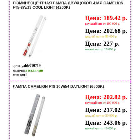
ЛЮМИНЕСЦЕНТНАЯ ЛАМПА ДВУХЦОКОЛЬНАЯ CAMELION
FT5-8W/33 COOL LIGHT (4200K)
Цена: 189.42 р.
крупный опт от 100 000 р.
Цена: 202.68 р.
средний опт от 50 000 р.
Цена: 227 р.
мелкий опт от 10 000 р.
артикул
bb010719
наличие
в наличии
мин опт.
1
ЛАМПА CAMELION FT8 10W/54 DAYLIGHT (6500K)
Цена: 202.82 р.
крупный опт от 100 000 р.
Цена: 217.02 р.
средний опт от 50 000 р.
Цена: 243.06 р.
мелкий опт от 10 000 р.