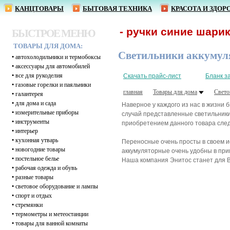
КАНЦТОВАРЫ
БЫТОВАЯ ТЕХНИКА
КРАСОТА И ЗДОР
От 1,62 р. - ручки синие шарико
БЫСТРОЕ МЕНЮ
ТОВАРЫ ДЛЯ ДОМА:
Светильники аккумул
•
автохолодильники и термобоксы
•
аксессуары для автомобилей
•
все для рукоделия
Скачать прайс-лист
Бланк з
•
газовые горелки и паяльники
главная
Товары для дома
Свето
•
галантерея
•
для дома и сада
Наверное у каждого из нас в жизни 
•
измерительные приборы
случай представленные светильники
•
инструменты
приобретением данного товара след
•
интерьер
•
кухонная утварь
Переносные очень просты в своем и
•
новогодние товары
аккумуляторные очень удобны в прим
•
постельное белье
Наша компания Энитос станет для В
•
рабочая одежда и обувь
•
разные товары
•
световое оборудование и лампы
•
спорт и отдых
•
стремянки
•
термометры и метеостанции
•
товары для ванной комнаты