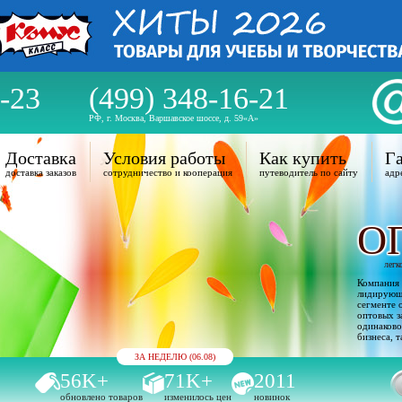
-23
(499) 348-16-21
РФ, г. Москва, Варшавское шоссе, д. 59«А»
Доставка
Условия работы
Как купить
Га
доставка заказов
сотрудничество и кооперация
путеводитель по сайту
адр
О
легк
Компания 
лидирующи
сегменте 
оптовых з
одинаково
бизнеса, т
ЗА НЕДЕЛЮ (06.08)
56K+
71K+
2011
обновлено товаров
изменилось цен
новинок