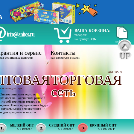
ВАША КОРЗИНА:
info@anitos.ru
товаров:
на сумму:
0 р.
прайс лист
рантия и сервис
Контакты
еса сервисных центров
как связаться с нами
ANITOS.ru
ПТОВАЯ
ТОРГОВАЯ
сеть
ость которую дарят
Энитос занимает одно из
х мест на Российском рынке в
оптовой торговли товаров и
акупок. Наши предложения будут
 актуальны как для крупного
ак для среднего и малого.
МЕЛКИЙ ОПТ
СРЕДНИЙ ОПТ
КРУПНЫЙ ОПТ
ОТ 10 000 Р
ОТ 50 000 Р
ОТ 100 000 Р