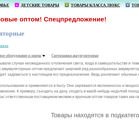
ОВЬЕ
ДЕТСКИЕ ТОВАРЫ
ТОВАРЫ КЛАССА ЛЮКС
ТО
вые оптом! Спецпредложение!
яторные
аказа
вое оборудование и лампы
Светильники аккумуляторные
бывали случаи неожиданного отключения света, когда в замешательстве и те
 аккумуляторные оптом предлагают широкий ряд разнообразных аккумулятор
ует задуматься о настоящем его предназначении. Ведь различают обычные 
спользовании и применяются в быту. Они заряжаются молниеносно и мощность
енении. К примеру, съездить на дачу, сходить в какой-нибудь недолгий поход
ас ответственным поставщиком мелким и крупным оптом товаров таких как с
Товары находятся в подкатег