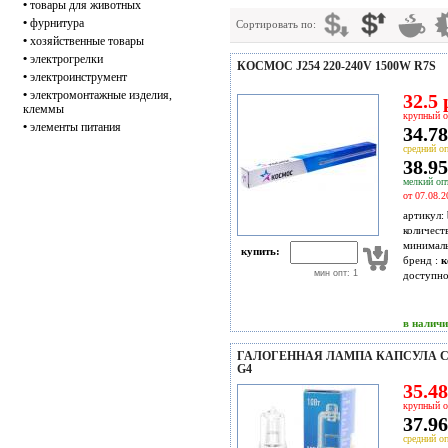
•
товары для животных
•
фурнитура
Сортировать по:
•
хозяйственные товары
•
электрогрелки
КОСМОС J254 220-240V 1500W R7S
•
электроинструмент
•
электромонтажные изделия,
32.5 
клеммы
крупный о
•
элементы питания
34.78
средний оп
38.95
мелкий опт
от 07.08.2
артикул:
количест
минимал
купить:
бренд :
к
мин опт: 1
доступн
в налич
ГАЛОГЕННАЯ ЛАМПА КАПСУЛА CA
G4
35.48
крупный о
37.96
средний оп