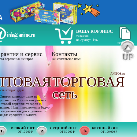
ВАША КОРЗИНА:
info@anitos.ru
товаров:
на сумму:
0 р.
прайс лист
рантия и сервис
Контакты
еса сервисных центров
как связаться с нами
ANITOS.ru
ПТОВАЯ
ТОРГОВАЯ
сеть
ость которую дарят
Энитос занимает одно из
х мест на Российском рынке в
оптовой торговли товаров и
акупок. Наши предложения будут
 актуальны как для крупного
ак для среднего и малого.
МЕЛКИЙ ОПТ
СРЕДНИЙ ОПТ
КРУПНЫЙ ОПТ
ОТ 10 000 Р
ОТ 50 000 Р
ОТ 100 000 Р