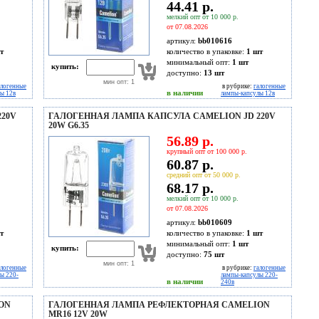
44.41 р.
мелкий опт от 10 000 р.
от 07.08.2026
артикул:
bb010616
т
количество в упаковке:
1 шт
минимальный опт:
1 шт
купить:
доступно:
13
шт
мин опт: 1
алогенные
в рубрике:
галогенные
в наличии
ы 12в
лампы-капсулы 12в
20V
ГАЛОГЕННАЯ ЛАМПА КАПСУЛА CAMELION JD 220V
20W G6.35
56.89 р.
крупный опт от 100 000 р.
60.87 р.
средний опт от 50 000 р.
68.17 р.
мелкий опт от 10 000 р.
от 07.08.2026
артикул:
bb010609
т
количество в упаковке:
1 шт
минимальный опт:
1 шт
купить:
доступно:
75
шт
мин опт: 1
алогенные
в рубрике:
галогенные
ы 220-
лампы-капсулы 220-
в наличии
240в
ON
ГАЛОГЕННАЯ ЛАМПА РЕФЛЕКТОРНАЯ CAMELION
MR16 12V 20W