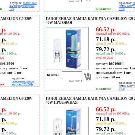
мин опт: 1
в рубрике:
галогенные
в рубрике:
г
лампы рефлекторные
лампы-капсул
ии
в наличии
12в
240в
MELION G9 220V
ГАЛОГЕННАЯ ЛАМПА КАПСУЛА CAMELION G9 2
40W МАТОВАЯ
 р.
66.52 р.
пт от 100 000 р.
крупный опт от 100 000 р.
 р.
71.18 р.
т от 50 000 р.
средний опт от 50 000 р.
 р.
79.72 р.
 от 10 000 р.
мелкий опт от 10 000 р.
026
от 07.08.2026
bb010606
артикул:
bb010604
во в упаковке:
1 шт
количество в упаковке:
1 ш
ьный опт:
1 шт
минимальный опт:
1 шт
купить:
доступно:
50
шт
в рубрике:
мин опт: 1
галогенные лампы-
в рубрике:
г
ует
капсулы 220-240в
лампы-капсул
в наличии
240в
MELION G9 220V
ГАЛОГЕННАЯ ЛАМПА КАПСУЛА CAMELION G9 2
40W ПРОЗРАЧНАЯ
 р.
66.52 р.
пт от 100 000 р.
крупный опт от 100 000 р.
 р.
71.18 р.
т от 50 000 р.
средний опт от 50 000 р.
 р.
79.72 р.
 от 10 000 р.
мелкий опт от 10 000 р.