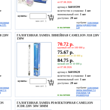
от 07.08.2026
артикул:
bb010599
т
количество в упаковке:
1 шт
минимальный опт:
1 шт
купить:
доступно:
20
шт
мин опт: 1
алогенные
в рубрике:
галогенные
ы 220-
лампы рефлекторные
в наличии
12в
 220V
ГАЛОГЕННАЯ ЛАМПА ЛИНЕЙНАЯ CAMELION J118 220V
150W
70.72 р.
крупный опт от 100 000 р.
75.67 р.
средний опт от 50 000 р.
84.75 р.
мелкий опт от 10 000 р.
от 07.08.2026
артикул:
bb010620
т
количество в упаковке:
1 шт
минимальный опт:
1 шт
купить:
доступно:
20
шт
мин опт: 1
алогенные
в рубрике:
галогенные
ые 2-х
лампы линейные 2-х
я
цокольные для
в наличии
прожекторов
ON
ГАЛОГЕННАЯ ЛАМПА РЕФЛЕКТОРНАЯ CAMELION
JCDR 220V 50W 50MM