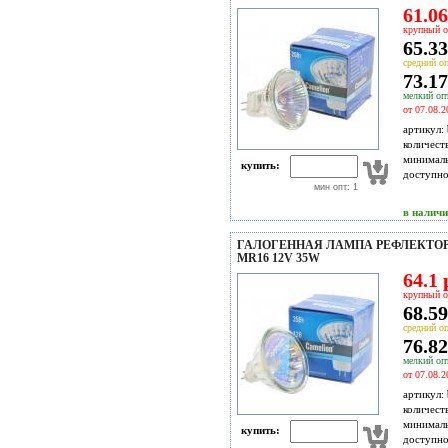
61.06
крупный о
65.33
средний оп
73.17
мелкий опт
от 07.08.2
артикул:
количест
минимал
купить:
доступн
мин опт: 1
в налич
ГАЛОГЕННАЯ ЛАМПА РЕФЛЕКТО
MR16 12V 35W
64.1 
крупный о
68.59
средний оп
76.82
мелкий опт
от 07.08.2
артикул:
количест
минимал
купить:
доступн