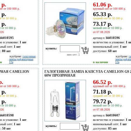
 р.
61.06 р.
пт от 100 000 р.
крупный опт от 100 000 р.
 р.
65.33 р.
т от 50 000 р.
средний опт от 50 000 р.
 р.
73.17 р.
 от 10 000 р.
мелкий опт от 10 000 р.
026
от 07.08.2026
bb010595
артикул:
bb010596
во в упаковке:
1 шт
количество в упаковке:
1 ш
ьный опт:
1 шт
минимальный опт:
1 шт
купить:
о:
80
шт
доступно:
60
шт
мин опт: 1
в рубрике:
галогенные
в рубрике:
г
лампы рефлекторные
лампы рефле
ии
в наличии
12в
12в
РНАЯ CAMELION
ГАЛОГЕННАЯ ЛАМПА КАПСУЛА CAMELION G9 2
60W ПРОЗРАЧНАЯ
р.
66.52 р.
пт от 100 000 р.
крупный опт от 100 000 р.
 р.
71.18 р.
т от 50 000 р.
средний опт от 50 000 р.
 р.
79.72 р.
 от 10 000 р.
мелкий опт от 10 000 р.
026
от 07.08.2026
bb010598
артикул:
bb010607
во в упаковке:
1 шт
количество в упаковке:
1 ш
ьный опт:
1 шт
минимальный опт:
1 шт
купить:
о:
50
шт
доступно:
85
шт