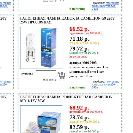
мин опт: 1
алогенные
в рубрике:
галогенные
ы 220-
лампы-капсулы 220-
в наличии
240в
20V
ГАЛОГЕННАЯ ЛАМПА КАПСУЛА CAMELION G9 220V
25W ПРОЗРАЧНАЯ
66.52 р.
крупный опт от 100 000 р.
71.18 р.
средний опт от 50 000 р.
79.72 р.
мелкий опт от 10 000 р.
от 07.08.2026
артикул:
bb010603
т
количество в упаковке:
1 шт
минимальный опт:
1 шт
купить:
доступно:
33
шт
мин опт: 1
алогенные
в рубрике:
галогенные
ы 220-
лампы-капсулы 220-
в наличии
240в
20V
ГАЛОГЕННАЯ ЛАМПА РЕФЛЕКТОРНАЯ CAMELION
MR16 12V 50W
68.92 р.
крупный опт от 100 000 р.
73.74 р.
средний опт от 50 000 р.
82.59 р.
мелкий опт от 10 000 р.