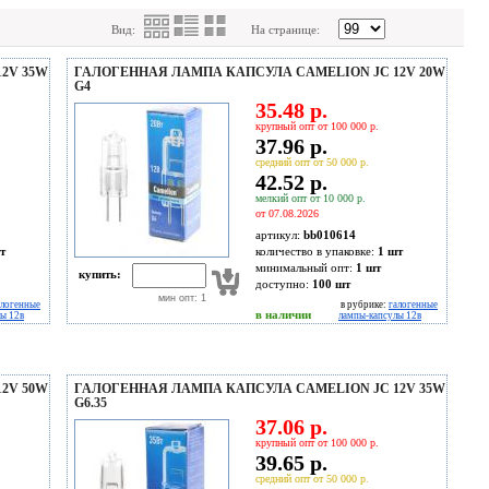
Вид:
На странице:
2V 35W
ГАЛОГЕННАЯ ЛАМПА КАПСУЛА CAMELION JC 12V 20W
G4
35.48 р.
крупный опт от 100 000 р.
37.96 р.
средний опт от 50 000 р.
42.52 р.
мелкий опт от 10 000 р.
от 07.08.2026
артикул:
bb010614
т
количество в упаковке:
1 шт
минимальный опт:
1 шт
купить:
доступно:
100
шт
мин опт: 1
алогенные
в рубрике:
галогенные
в наличии
ы 12в
лампы-капсулы 12в
2V 50W
ГАЛОГЕННАЯ ЛАМПА КАПСУЛА CAMELION JC 12V 35W
G6.35
37.06 р.
крупный опт от 100 000 р.
39.65 р.
средний опт от 50 000 р.