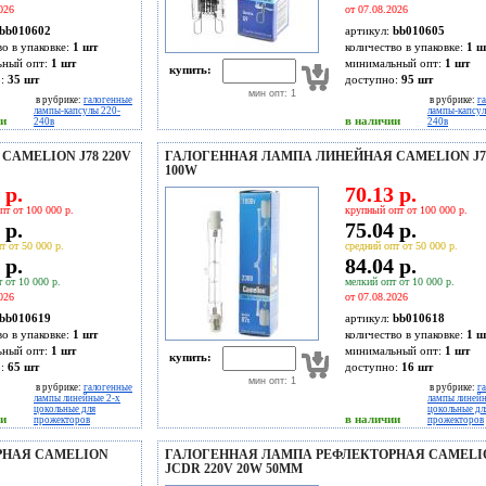
026
от 07.08.2026
bb010602
артикул:
bb010605
во в упаковке:
1 шт
количество в упаковке:
1 ш
ьный опт:
1 шт
минимальный опт:
1 шт
купить:
о:
35
шт
доступно:
95
шт
мин опт: 1
в рубрике:
галогенные
в рубрике:
г
лампы-капсулы 220-
лампы-капсул
ии
в наличии
240в
240в
AMELION J78 220V
ГАЛОГЕННАЯ ЛАМПА ЛИНЕЙНАЯ CAMELION J78
100W
 р.
70.13 р.
пт от 100 000 р.
крупный опт от 100 000 р.
 р.
75.04 р.
т от 50 000 р.
средний опт от 50 000 р.
 р.
84.04 р.
 от 10 000 р.
мелкий опт от 10 000 р.
026
от 07.08.2026
bb010619
артикул:
bb010618
во в упаковке:
1 шт
количество в упаковке:
1 ш
ьный опт:
1 шт
минимальный опт:
1 шт
купить:
о:
65
шт
доступно:
16
шт
мин опт: 1
в рубрике:
галогенные
в рубрике:
г
лампы линейные 2-х
лампы линейн
цокольные для
цокольные дл
ии
в наличии
прожекторов
прожекторов
РНАЯ CAMELION
ГАЛОГЕННАЯ ЛАМПА РЕФЛЕКТОРНАЯ CAMELI
JCDR 220V 20W 50MM