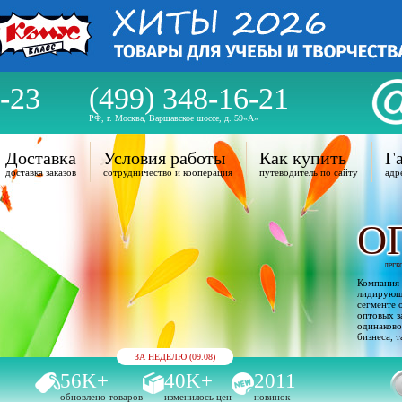
-23
(499) 348-16-21
РФ, г. Москва, Варшавское шоссе, д. 59«А»
Доставка
Условия работы
Как купить
Га
доставка заказов
сотрудничество и кооперация
путеводитель по сайту
адр
О
легк
Компания 
лидирующи
сегменте 
оптовых з
одинаково
бизнеса, т
ЗА НЕДЕЛЮ (09.08)
56K+
40K+
2011
обновлено товаров
изменилось цен
новинок