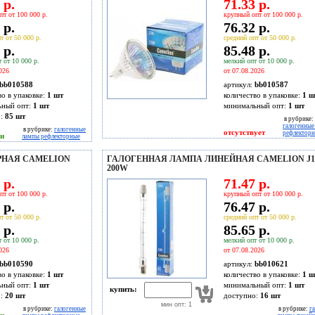
 р.
71.33 р.
пт от 100 000 р.
крупный опт от 100 000 р.
 р.
76.32 р.
т от 50 000 р.
средний опт от 50 000 р.
 р.
85.48 р.
 от 10 000 р.
мелкий опт от 10 000 р.
026
от 07.08.2026
bb010588
артикул:
bb010587
во в упаковке:
1 шт
количество в упаковке:
1 ш
ьный опт:
1 шт
минимальный опт:
1 шт
о:
85
шт
в рубрике:
галогенные
в рубрике:
галогенные
отсутствует
рефлектор
ии
лампы рефлекторные
РНАЯ CAMELION
ГАЛОГЕННАЯ ЛАМПА ЛИНЕЙНАЯ CAMELION J11
200W
 р.
71.47 р.
пт от 100 000 р.
крупный опт от 100 000 р.
 р.
76.47 р.
т от 50 000 р.
средний опт от 50 000 р.
 р.
85.65 р.
 от 10 000 р.
мелкий опт от 10 000 р.
026
от 07.08.2026
bb010590
артикул:
bb010621
во в упаковке:
1 шт
количество в упаковке:
1 ш
ьный опт:
1 шт
минимальный опт:
1 шт
купить:
о:
20
шт
доступно:
16
шт
мин опт: 1
в рубрике:
галогенные
в рубрике:
г