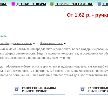
ОВЬЕ
ДЕТСКИЕ ТОВАРЫ
ТОВАРЫ КЛАССА ЛЮКС
ТО
От 1,62 р. - ручки сини
аказа
вое оборудование и лампы
Лампы галогенные
чных ламп накаливания предлагают использовать более модернизированный 
ых сферах деятельности. Ведь их можно использовать для освещения как общ
яркость освещения и направленность их излучения.
руют абсолютную безопасность для жизни и здоровья человека, так как требу
дна их особенность - их спектральный состав очень приближен к солнечному 
интерьере помещения. Наша компания Энитос станет для Вас ответственным 
ГАЛОГЕННЫЕ ЛАМПЫ
ГАЛОГЕННЫ
РЕФЛЕКТОРНЫЕ
РЕФЛЕКТОРН