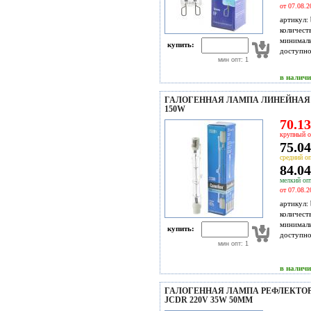
от 07.08.2
артикул:
количест
минимал
купить:
доступн
мин опт: 1
в налич
ГАЛОГЕННАЯ ЛАМПА ЛИНЕЙНАЯ C
150W
70.13
крупный о
75.04
средний оп
84.04
мелкий опт
от 07.08.2
артикул:
количест
минимал
купить:
доступн
мин опт: 1
в налич
ГАЛОГЕННАЯ ЛАМПА РЕФЛЕКТО
JCDR 220V 35W 50MM