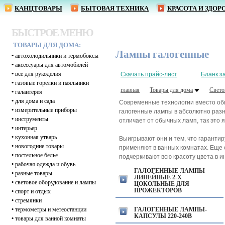
КАНЦТОВАРЫ
БЫТОВАЯ ТЕХНИКА
КРАСОТА И ЗДОР
БЫСТРОЕ МЕНЮ
ТОВАРЫ ДЛЯ ДОМА:
Лампы галогенные
•
автохолодильники и термобоксы
•
аксессуары для автомобилей
•
все для рукоделия
Скачать прайс-лист
Бланк з
•
газовые горелки и паяльники
главная
Товары для дома
Свето
•
галантерея
•
для дома и сада
Современные технологии вместо обы
•
измерительные приборы
галогенные лампы в абсолютно разн
•
инструменты
отличает от обычных ламп, так это 
•
интерьер
•
кухонная утварь
Выигрывают они и тем, что гаранти
•
новогодние товары
применяют в ванных комнатах. Еще о
•
постельное белье
подчеркивают всю красоту цвета в 
•
рабочая одежда и обувь
ГАЛОГЕННЫЕ ЛАМПЫ
•
разные товары
ЛИНЕЙНЫЕ 2-Х
•
световое оборудование и лампы
ЦОКОЛЬНЫЕ ДЛЯ
ПРОЖЕКТОРОВ
•
спорт и отдых
•
стремянки
•
термометры и метеостанции
ГАЛОГЕННЫЕ ЛАМПЫ-
КАПСУЛЫ 220-240В
•
товары для ванной комнаты