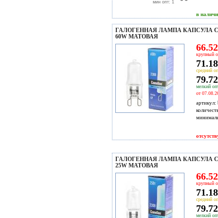
мин опт: 1
в налич
ГАЛОГЕННАЯ ЛАМПА КАПСУЛА CA
60W МАТОВАЯ
66.52
крупный о
71.18
средний оп
79.72
мелкий опт
от 07.08.2
артикул:
количест
минимал
отсутств
ГАЛОГЕННАЯ ЛАМПА КАПСУЛА CA
25W МАТОВАЯ
66.52
крупный о
71.18
средний оп
79.72
мелкий опт