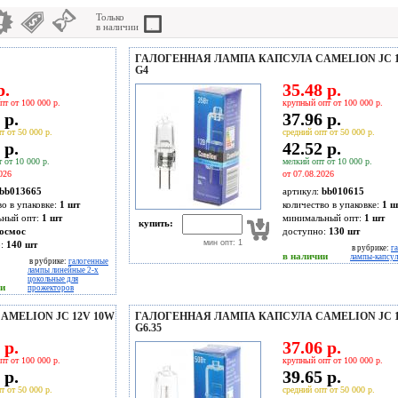
Только
в наличии
ГАЛОГЕННАЯ ЛАМПА КАПСУЛА CAMELION JC 1
G4
р.
35.48 р.
пт от 100 000 р.
крупный опт от 100 000 р.
 р.
37.96 р.
т от 50 000 р.
средний опт от 50 000 р.
 р.
42.52 р.
 от 10 000 р.
мелкий опт от 10 000 р.
026
от 07.08.2026
bb013665
артикул:
bb010615
во в упаковке:
1 шт
количество в упаковке:
1 ш
ьный опт:
1 шт
минимальный опт:
1 шт
купить:
осмос
доступно:
130
шт
мин опт: 1
о:
140
шт
в рубрике:
г
в наличии
лампы-капсул
в рубрике:
галогенные
лампы линейные 2-х
цокольные для
ии
прожекторов
MELION JC 12V 10W
ГАЛОГЕННАЯ ЛАМПА КАПСУЛА CAMELION JC 1
G6.35
 р.
37.06 р.
пт от 100 000 р.
крупный опт от 100 000 р.
 р.
39.65 р.
т от 50 000 р.
средний опт от 50 000 р.