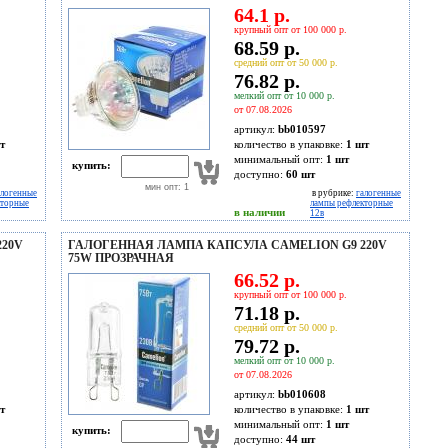
64.1 р.
крупный опт от 100 000 р.
68.59 р.
средний опт от 50 000 р.
76.82 р.
мелкий опт от 10 000 р.
от 07.08.2026
артикул:
bb010597
т
количество в упаковке:
1 шт
минимальный опт:
1 шт
купить:
доступно:
60
шт
мин опт: 1
алогенные
в рубрике:
галогенные
кторные
лампы рефлекторные
в наличии
12в
20V
ГАЛОГЕННАЯ ЛАМПА КАПСУЛА CAMELION G9 220V
75W ПРОЗРАЧНАЯ
66.52 р.
крупный опт от 100 000 р.
71.18 р.
средний опт от 50 000 р.
79.72 р.
мелкий опт от 10 000 р.
от 07.08.2026
артикул:
bb010608
т
количество в упаковке:
1 шт
минимальный опт:
1 шт
купить:
доступно:
44
шт