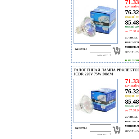
71.33
крупный о
76.32
средний оп
85.48
мелкий опт
от 07.08.2
артикул:
количест
минимал
купить:
доступн
мин опт: 1
в налич
ГАЛОГЕННАЯ ЛАМПА РЕФЛЕКТО
JCDR 220V 75W 50MM
71.33
крупный о
76.32
средний оп
85.48
мелкий опт
от 07.08.2
артикул:
количест
минимал
купить:
доступн
мин опт: 1