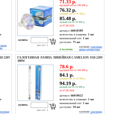
71.33 р.
крупный опт от 100 000 р.
76.32 р.
средний опт от 50 000 р.
85.48 р.
мелкий опт от 10 000 р.
от 07.08.2026
артикул:
bb010589
т
количество в упаковке:
1 шт
минимальный опт:
1 шт
купить:
доступно:
75
шт
мин опт: 1
 лампы
в рубрике:
галогенные
ные
в наличии
лампы рефлекторные
8 220V
ГАЛОГЕННАЯ ЛАМПА ЛИНЕЙНАЯ CAMELION J118 220V
300W
78.6 р.
крупный опт от 100 000 р.
84.1 р.
средний опт от 50 000 р.
94.19 р.
мелкий опт от 10 000 р.
от 07.08.2026
артикул:
bb010622
т
количество в упаковке:
1 шт
минимальный опт:
1 шт
купить:
доступно:
34
шт
мин опт: 1
алогенные
в рубрике:
галогенные