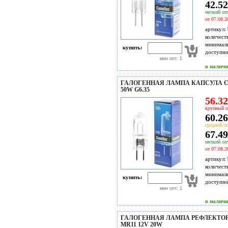
42.52
мелкий опт
от 07.08.2
артикул:
количест
минимал
купить:
доступн
мин опт: 1
в налич
ГАЛОГЕННАЯ ЛАМПА КАПСУЛА CA
50W G6.35
56.32
крупный о
60.26
средний оп
67.49
мелкий опт
от 07.08.2
артикул:
количест
минимал
купить:
доступн
мин опт: 1
в налич
ГАЛОГЕННАЯ ЛАМПА РЕФЛЕКТО
MR11 12V 20W