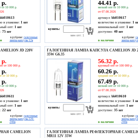
 р.
44.41 р.
 от 10 000 р.
мелкий опт от 10 000 р.
026
от 07.08.2026
bb010613
артикул:
bb010617
во в упаковке:
1 шт
количество в упаковке:
1 ш
ьный опт:
1 шт
минимальный опт:
1 шт
купить:
о:
75
шт
доступно:
40
шт
мин опт: 1
в рубрике:
галогенные
в рубрике:
г
ии
в наличии
лампы-капсулы 12в
лампы-капсул
MELION JD 220V
ГАЛОГЕННАЯ ЛАМПА КАПСУЛА CAMELION JD 2
35W G6.35
 р.
56.32 р.
пт от 100 000 р.
крупный опт от 100 000 р.
 р.
60.26 р.
т от 50 000 р.
средний опт от 50 000 р.
 р.
67.49 р.
 от 10 000 р.
мелкий опт от 10 000 р.
026
от 07.08.2026
bb010611
артикул:
bb010610
во в упаковке:
1 шт
количество в упаковке:
1 ш
ьный опт:
1 шт
минимальный опт:
1 шт
купить:
о:
22
шт
доступно:
35
шт
мин опт: 1
в рубрике:
галогенные
в рубрике:
г
лампы-капсулы 220-
лампы-капсул
ии
в наличии
240в
240в
РНАЯ CAMELION
ГАЛОГЕННАЯ ЛАМПА РЕФЛЕКТОРНАЯ CAMELI
MR11 12V 35W