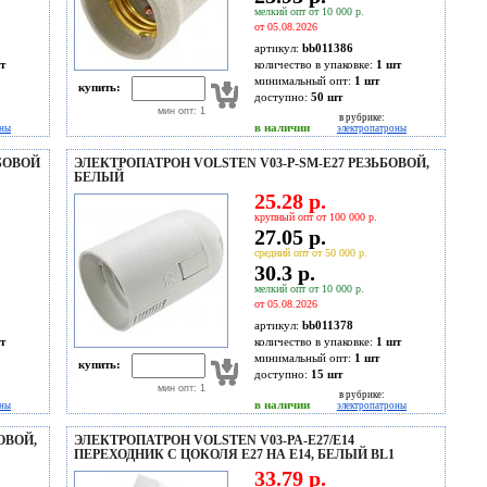
мелкий опт от 10 000 р.
от 05.08.2026
артикул:
bb011386
т
количество в упаковке:
1 шт
минимальный опт:
1 шт
купить:
доступно:
50
шт
мин опт: 1
в рубрике:
в наличии
оны
электропатроны
БОВОЙ
ЭЛЕКТРОПАТРОН VOLSTEN V03-P-SM-E27 РЕЗЬБОВОЙ,
БЕЛЫЙ
25.28 р.
крупный опт от 100 000 р.
27.05 р.
средний опт от 50 000 р.
30.3 р.
мелкий опт от 10 000 р.
от 05.08.2026
артикул:
bb011378
т
количество в упаковке:
1 шт
минимальный опт:
1 шт
купить:
доступно:
15
шт
мин опт: 1
в рубрике:
в наличии
оны
электропатроны
ОВОЙ,
ЭЛЕКТРОПАТРОН VOLSTEN V03-PA-E27/E14
ПЕРЕХОДНИК С ЦОКОЛЯ Е27 НА Е14, БЕЛЫЙ BL1
33.79 р.