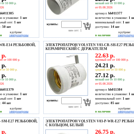
 от 10 000 р.
мелкий опт от 10 000 р.
026
от 05.08.2026
bb011385
артикул:
bb011377
во в упаковке:
1 шт
количество в упаковке:
1 ш
ьный опт:
1 шт
минимальный опт:
1 шт
купить:
о:
50
шт
доступно:
14
шт
мин опт: 1
в рубрике:
в рубрике:
ии
в наличии
электропатроны
электропатр
WR-E14 РЕЗЬБОВОЙ,
ЭЛЕКТРОПАТРОН VOLSTEN V03-CR-SH-E27 РЕЗЬ
КЕРАМИЧЕСКИЙ С ДЕРЖАТЕЛЕМ
 р.
22.63 р.
пт от 100 000 р.
крупный опт от 100 000 р.
 р.
24.21 р.
т от 50 000 р.
средний опт от 50 000 р.
 р.
27.12 р.
 от 10 000 р.
мелкий опт от 10 000 р.
026
от 05.08.2026
bb011379
артикул:
bb011384
во в упаковке:
1 шт
количество в упаковке:
1 ш
ьный опт:
1 шт
минимальный опт:
1 шт
купить:
о:
44
шт
доступно:
85
шт
мин опт: 1
в рубрике:
в рубрике:
ии
в наличии
электропатроны
электропатр
-SM-E27 РЕЗЬБОВОЙ,
ЭЛЕКТРОПАТРОН VOLSTEN V03-P-WR-E27 РЕЗЬБ
С КОЛЬЦОМ, БЕЛЫЙ
 р.
26.75 р.