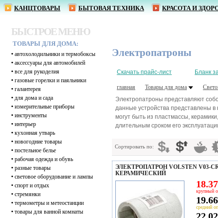
КАНЦТОВАРЫ
БЫТОВАЯ ТЕХНИКА
КРАСОТА И ЗДОР
БЫСТРОЕ МЕНЮ
ТОВАРЫ ДЛЯ ДОМА:
Электропатроны
•
автохолодильники и термобоксы
•
аксессуары для автомобилей
•
все для рукоделия
Скачать прайс-лист
Бланк з
•
газовые горелки и паяльники
главная
Товары для дома
Свето
•
галантерея
•
для дома и сада
Электропатроны представляют собой
•
измерительные приборы
данные устройства представлены в
•
инструменты
могут быть из пластмассы, керамик
•
интерьер
длительным сроком его эксплуатаци
•
кухонная утварь
•
новогодние товары
Сортировать по:
•
постельное белье
•
рабочая одежда и обувь
ЭЛЕКТРОПАТРОН VOLSTEN V03-CR
•
разные товары
КЕРАМИЧЕСКИЙ
•
световое оборудование и лампы
18.37
•
спорт и отдых
крупный о
•
стремянки
19.66
•
термометры и метеостанции
средний оп
•
товары для ванной комнаты
22.02