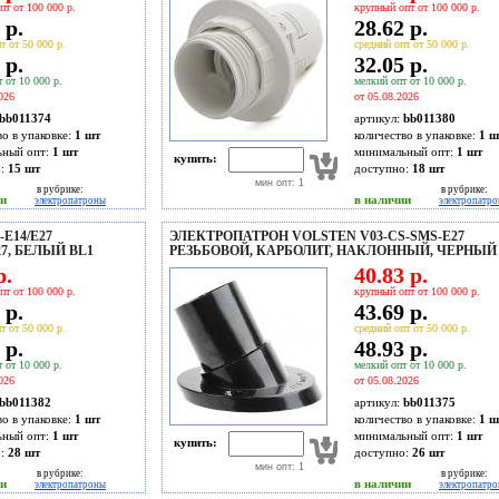
пт от 100 000 р.
крупный опт от 100 000 р.
 р.
28.62 р.
т от 50 000 р.
средний опт от 50 000 р.
 р.
32.05 р.
 от 10 000 р.
мелкий опт от 10 000 р.
026
от 05.08.2026
bb011374
артикул:
bb011380
во в упаковке:
1 шт
количество в упаковке:
1 ш
ьный опт:
1 шт
минимальный опт:
1 шт
купить:
о:
15
шт
доступно:
18
шт
мин опт: 1
в рубрике:
в рубрике:
ии
в наличии
электропатроны
электропатр
E14/E27
ЭЛЕКТРОПАТРОН VOLSTEN V03-CS-SMS-E27
7, БЕЛЫЙ BL1
РЕЗЬБОВОЙ, КАРБОЛИТ, НАКЛОННЫЙ, ЧЕРНЫЙ
р.
40.83 р.
пт от 100 000 р.
крупный опт от 100 000 р.
 р.
43.69 р.
т от 50 000 р.
средний опт от 50 000 р.
 р.
48.93 р.
 от 10 000 р.
мелкий опт от 10 000 р.
026
от 05.08.2026
bb011382
артикул:
bb011375
во в упаковке:
1 шт
количество в упаковке:
1 ш
ьный опт:
1 шт
минимальный опт:
1 шт
купить:
о:
28
шт
доступно:
26
шт
мин опт: 1
в рубрике:
в рубрике:
ии
в наличии
электропатроны
электропатр