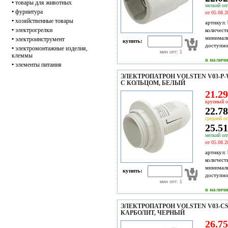
•
товары для животных
мелкий опт
•
фурнитура
от 05.08.2
•
хозяйственные товары
артикул:
•
электрогрелки
количест
минимал
•
электроинструмент
купить:
доступн
•
электромонтажные изделия,
мин опт: 1
клеммы
в налич
•
элементы питания
ЭЛЕКТРОПАТРОН VOLSTEN V03-P-
С КОЛЬЦОМ, БЕЛЫЙ
21.29
крупный о
22.78
средний оп
25.51
мелкий опт
от 05.08.2
артикул:
количест
минимал
купить:
доступн
мин опт: 1
в налич
ЭЛЕКТРОПАТРОН VOLSTEN V03-CS
КАРБОЛИТ, ЧЕРНЫЙ
26.75