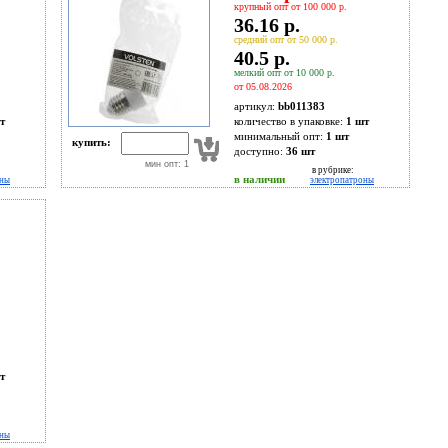
крупный опт от 100 000 р.
36.16 р.
средний опт от 50 000 р.
40.5 р.
мелкий опт от 10 000 р.
от 05.08.2026
артикул:
bb011383
т
количество в упаковке:
1 шт
минимальный опт:
1 шт
купить:
доступно:
36
шт
мин опт: 1
в рубрике:
в наличии
оны
электропатроны
т
оны