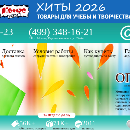
-23
(499) 348-16-21
РФ, г. Москва, Варшавское шоссе, д. 59«А»
Доставка
Условия работы
Как купить
Га
доставка заказов
сотрудничество и кооперация
путеводитель по сайту
адр
О
легк
Компания 
лидирующи
сегменте 
оптовых з
одинаково
бизнеса, т
ЗА НЕДЕЛЮ (06.08)
56K+
71K+
2011
обновлено товаров
изменилось цен
новинок