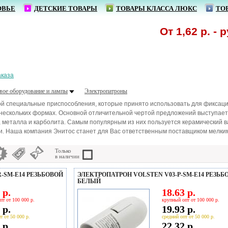
ОВЬЕ
ДЕТСКИЕ ТОВАРЫ
ТОВАРЫ КЛАССА ЛЮКС
ТО
От 1,62 р. - руч
аказа
вое оборудование и лампы
Электропатроны
 специальные приспособления, которые принято использовать для фиксации
 нескольких формах. Основной отличительной чертой предложений выступае
и, металла и карболита. Самым популярным из них пользуется керамический 
и. Наша компания Энитос станет для Вас ответственным поставщиком мелким
Только
в наличии
-SM-E14 РЕЗЬБОВОЙ
ЭЛЕКТРОПАТРОН VOLSTEN V03-P-SM-E14 РЕЗЬБ
БЕЛЫЙ
 р.
18.63 р.
пт от 100 000 р.
крупный опт от 100 000 р.
 р.
19.93 р.
т от 50 000 р.
средний опт от 50 000 р.
 р.
22.32 р.