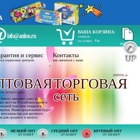
ВАША КОРЗИНА:
info@anitos.ru
товаров:
на сумму:
0 р.
прайс лист
рантия и сервис
Контакты
еса сервисных центров
как связаться с нами
ANITOS.ru
ПТОВАЯ
ТОРГОВАЯ
сеть
ость которую дарят
Энитос занимает одно из
х мест на Российском рынке в
оптовой торговли товаров и
акупок. Наши предложения будут
 актуальны как для крупного
ак для среднего и малого.
МЕЛКИЙ ОПТ
СРЕДНИЙ ОПТ
КРУПНЫЙ ОПТ
ОТ 10 000 Р
ОТ 50 000 Р
ОТ 100 000 Р