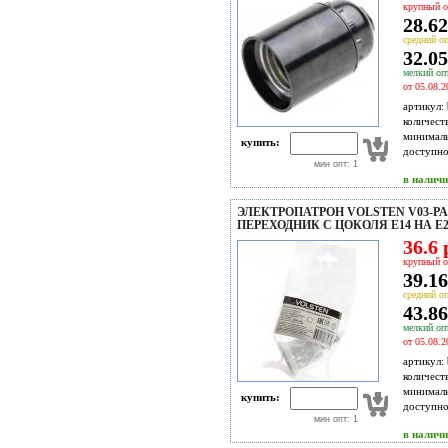
крупный о
28.62
средний оп
32.05
мелкий опт
от 05.08.2
артикул:
количест
минимал
купить:
доступн
мин опт: 1
в налич
ЭЛЕКТРОПАТРОН VOLSTEN V03-PA-
ПЕРЕХОДНИК С ЦОКОЛЯ Е14 НА Е2
36.6 
крупный о
39.16
средний оп
43.86
мелкий опт
от 05.08.2
артикул:
количест
минимал
купить:
доступн
мин опт: 1
в налич