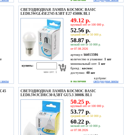
е лампы
светодиодные лампы
СВЕТОДИОДНАЯ ЛАМПА КОСМОС BASIC
LED8.5WGL45E2745 8.5ВТ E27 4500K BL1
49.12 р.
крупный опт от 100 000 р.
52.56 р.
средний опт от 50 000 р.
58.87 р.
мелкий опт от 10 000 р.
от 07.08.2026
артикул:
bb013386
т
количество в упаковке:
1 шт
минимальный опт:
1 шт
купить:
бренд :
космос
мин опт: 1
доступно:
40
шт
в рубрике:
в наличии
е лампы
светодиодные лампы
C45
СВЕТОДИОДНАЯ ЛАМПА КОСМОС BASIC
LED8.5WJCDRC30 8,5ВТ GU5.3 3000K BL1
50.25 р.
крупный опт от 100 000 р.
53.77 р.
средний опт от 50 000 р.
60.22 р.
мелкий опт от 10 000 р.
от 07.08.2026