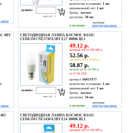
т
количество в упаковке:
1 шт
минимальный опт:
1 шт
купить:
бренд :
космос
мин опт: 1
доступно:
30
шт
е лампы
в рубрике:
в наличии
светодиодные лампы
C 8ВТ
СВЕТОДИОДНАЯ ЛАМПА КОСМОС BASIC
LED8.5WCNE2730 8.5ВТ E27 3000K BL1
49.12 р.
крупный опт от 100 000 р.
52.56 р.
средний опт от 50 000 р.
58.87 р.
мелкий опт от 10 000 р.
от 07.08.2026
артикул:
bb013377
т
количество в упаковке:
1 шт
минимальный опт:
1 шт
купить:
бренд :
космос
мин опт: 1
доступно:
34
шт
в рубрике:
в наличии
е лампы
светодиодные лампы
465
СВЕТОДИОДНАЯ ЛАМПА КОСМОС BASIC
LED8.5WCNE1430 8.5ВТ E14 3000K BL1
49.12 р.
крупный опт от 100 000 р.