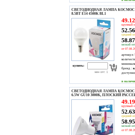
СВЕТОДИОДНАЯ ЛАМПА КОСМОС L
8.5ВТ E14 4500K BL1
49.12
крупный о
52.56
средний оп
58.87
мелкий опт
от 07.08.2
артикул:
количест
минимал
купить:
бренд :
к
мин опт: 1
доступн
в налич
СВЕТОДИОДНАЯ ЛАМПА КОСМОС 
6.5W GU10 3000K, ПЛОСКИЙ РАСС
49.19
крупный о
52.63
средний оп
58.95
мелкий опт
от 07.08.2