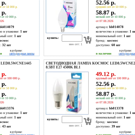
 р.
52.56 р.
т от 50 000 р.
средний опт от 50 000 р.
 р.
58.87 р.
 от 10 000 р.
мелкий опт от 10 000 р.
026
от 07.08.2026
bb014079
артикул:
bb014078
во в упаковке:
1 шт
количество в упаковке:
1 ш
ьный опт:
1 шт
минимальный опт:
1 шт
купить:
осмос
бренд :
космос
мин опт: 1
о:
32
шт
доступно:
60
шт
в рубрике:
в рубрике:
ии
в наличии
светодиодные лампы
светодиодны
LED8.5WCNE1445
СВЕТОДИОДНАЯ ЛАМПА КОСМОС LED8.5WCNE2
8.5ВТ E27 4500K BL1
 р.
49.12 р.
пт от 100 000 р.
крупный опт от 100 000 р.
 р.
52.56 р.
т от 50 000 р.
средний опт от 50 000 р.
 р.
58.87 р.
 от 10 000 р.
мелкий опт от 10 000 р.
026
от 07.08.2026
bb013376
артикул:
bb013378
во в упаковке:
1 шт
количество в упаковке:
1 ш
ьный опт:
1 шт
минимальный опт:
1 шт
купить:
осмос
бренд :
космос
мин опт: 1
о:
43
шт
доступно:
39
шт
в рубрике:
в рубрике:
ии
в наличии