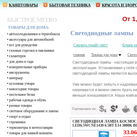
КАНЦТОВАРЫ
БЫТОВАЯ ТЕХНИКА
КРАСОТА И ЗДОР
От 1,62 р. -
БЫСТРОЕ МЕНЮ
ТОВАРЫ ДЛЯ ДОМА:
Светодиодные лампы
•
автохолодильники и термобоксы
•
аксессуары для автомобилей
•
все для рукоделия
Скачать прайс-лист
Бланк з
•
газовые горелки и паяльники
главная
Товары для дома
Свето
•
галантерея
•
для дома и сада
Светодиодные лампы - настоящая р
•
измерительные приборы
эксплуатации. Устанавливая у себя
•
инструменты
светодиодной лампы является высок
•
интерьер
•
кухонная утварь
Уже можно будет забыть о надоевш
•
новогодние товары
нагревается и можно смело брать ее
•
постельное белье
меньше изнашиваются. Наша компани
•
рабочая одежда и обувь
•
разные товары
Сортировать по:
•
световое оборудование и лампы
•
спорт и отдых
СВЕТОДИОДНАЯ ЛАМПА КОСМОС
•
стремянки
LED6.5WCNE1430 6.5ВТ E14 3000K B
•
термометры и метеостанции
33.06
•
товары для ванной комнаты
крупный о