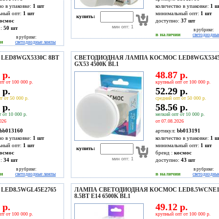
во в упаковке:
1 шт
количество в упаковке:
1 ш
ьный опт:
1 шт
минимальный опт:
1 шт
купить:
осмос
доступно:
37
шт
мин опт: 1
о:
50
шт
в рубрике:
в наличии
светодиодны
в рубрике:
ии
светодиодные лампы
LED8WGX5330C 8ВТ
СВЕТОДИОДНАЯ ЛАМПА КОСМОС LED8WGX5345
GX53 4500К BL1
 р.
48.87 р.
пт от 100 000 р.
крупный опт от 100 000 р.
 р.
52.29 р.
т от 50 000 р.
средний опт от 50 000 р.
 р.
58.56 р.
 от 10 000 р.
мелкий опт от 10 000 р.
026
от 07.08.2026
bb013160
артикул:
bb013191
во в упаковке:
1 шт
количество в упаковке:
1 ш
ьный опт:
1 шт
минимальный опт:
1 шт
купить:
осмос
бренд :
космос
мин опт: 1
о:
34
шт
доступно:
43
шт
в рубрике:
в рубрике:
ии
в наличии
светодиодные лампы
светодиодны
ED8.5WGL45E2765
ЛАМПА СВЕТОДИОДНАЯ КОСМОС LED8.5WCNE1
8.5ВТ E14 6500K BL1
 р.
49.12 р.
пт от 100 000 р.
крупный опт от 100 000 р.