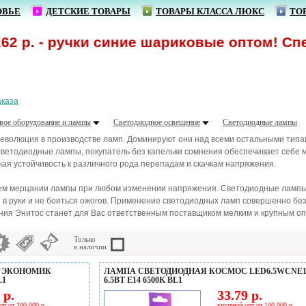
ОВЬЕ
ДЕТСКИЕ ТОВАРЫ
ТОВАРЫ КЛАССА ЛЮКС
ТО
 ручки синие шариковые оптом! Спецпредло
аказа
вое оборудование и лампы
Светодиодное освещение
Светодиодные лампы
еволюция в производстве ламп. Доминируют они над всеми остальными типа
 светодиодные лампы, покупатель без капельки сомнения обеспечивает себе
ая устойчивость к различного рода перепадам и скачкам напряжения.
ем мерцании лампы при любом изменении напряжения. Светодиодные лампы и
 в руки и не бояться ожогов. Применение светодиодных ламп совершенно без
я Энитос станет для Вас ответственным поставщиком мелким и крупным опт
Только
в наличии
 ЭКОНОМИК
ЛАМПА СВЕТОДИОДНАЯ КОСМОС LED6.5WCNE1
L1
6.5ВТ E14 6500K BL1
 р.
33.79 р.
пт от 100 000 р.
крупный опт от 100 000 р.