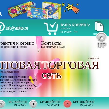
ВАША КОРЗИНА:
info@anitos.ru
товаров:
на сумму:
0 р.
прайс лист
рантия и сервис
Контакты
еса сервисных центров
как связаться с нами
ANITOS.ru
ПТОВАЯ
ТОРГОВАЯ
сеть
ость которую дарят
Энитос занимает одно из
х мест на Российском рынке в
оптовой торговли товаров и
акупок. Наши предложения будут
 актуальны как для крупного
ак для среднего и малого.
МЕЛКИЙ ОПТ
СРЕДНИЙ ОПТ
КРУПНЫЙ ОПТ
ОТ 10 000 Р
ОТ 50 000 Р
ОТ 100 000 Р