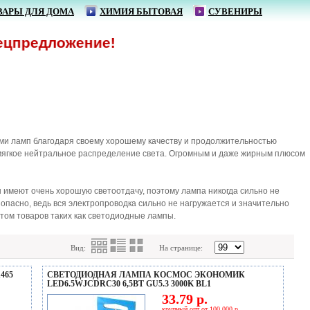
ВАРЫ ДЛЯ ДОМА
ХИМИЯ БЫТОВАЯ
СУВЕНИРЫ
жение!
ми ламп благодаря своему хорошему качеству и продолжительностью
 мягкое нейтральное распределение света. Огромным и даже жирным плюсом
меют очень хорошую светоотдачу, поэтому лампа никогда сильно не
опасно, ведь вся электропроводка сильно не нагружается и значительно
ом товаров таких как светодиодные лампы.
Вид:
На странице:
465
СВЕТОДИОДНАЯ ЛАМПА КОСМОС ЭКОНОМИК
LED6.5WJCDRC30 6,5ВТ GU5.3 3000K BL1
33.79 р.
крупный опт от 100 000 р.