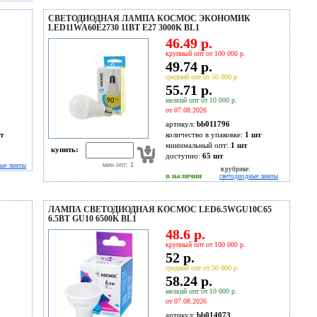
СВЕТОДИОДНАЯ ЛАМПА КОСМОС ЭКОНОМИК
LED11WA60E2730 11ВТ Е27 3000K BL1
46.49 р.
крупный опт от 100 000 р.
49.74 р.
средний опт от 50 000 р.
55.71 р.
мелкий опт от 10 000 р.
от 07.08.2026
артикул:
bb011796
т
количество в упаковке:
1 шт
минимальный опт:
1 шт
купить:
доступно:
65
шт
мин опт: 1
ные лампы
в рубрике:
в наличии
светодиодные лампы
ЛАМПА СВЕТОДИОДНАЯ КОСМОС LED6.5WGU10C65
6.5ВТ GU10 6500K BL1
48.6 р.
крупный опт от 100 000 р.
52 р.
средний опт от 50 000 р.
58.24 р.
мелкий опт от 10 000 р.
от 07.08.2026
артикул:
bb014073