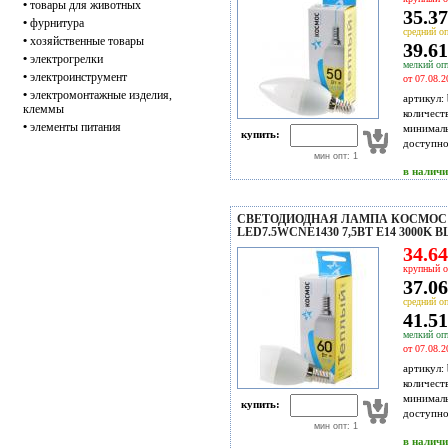
•
товары для животных
35.37
•
фурнитура
средний оп
•
хозяйственные товары
39.61
•
электрогрелки
мелкий опт
•
электроинструмент
от 07.08.2
•
электромонтажные изделия,
артикул:
клеммы
количест
•
элементы питания
минимал
купить:
доступн
мин опт: 1
в налич
СВЕТОДИОДНАЯ ЛАМПА КОСМОС
LED7.5WCNE1430 7,5ВТ E14 3000K B
34.64
крупный о
37.06
средний оп
41.51
мелкий опт
от 07.08.2
артикул:
количест
минимал
купить:
доступн
мин опт: 1
в налич