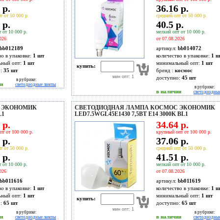
 р.
36.16 р.
т от 50 000 р.
средний опт от 50 000 р.
 р.
40.5 р.
 от 10 000 р.
мелкий опт от 10 000 р.
026
от 07.08.2026
bb012189
артикул:
bb014072
во в упаковке:
1 шт
количество в упаковке:
1 ш
ьный опт:
1 шт
минимальный опт:
1 шт
купить:
о:
35
шт
бренд :
космос
мин опт: 1
доступно:
45
шт
в рубрике:
ии
светодиодные лампы
в рубрике:
в наличии
светодиодны
 ЭКОНОМИК
СВЕТОДИОДНАЯ ЛАМПА КОСМОС ЭКОНОМИК
L1
LED7.5WGL45E1430 7,5ВТ E14 3000K BL1
 р.
34.64 р.
пт от 100 000 р.
крупный опт от 100 000 р.
 р.
37.06 р.
т от 50 000 р.
средний опт от 50 000 р.
 р.
41.51 р.
 от 10 000 р.
мелкий опт от 10 000 р.
026
от 07.08.2026
bb011616
артикул:
bb011619
во в упаковке:
1 шт
количество в упаковке:
1 ш
ьный опт:
1 шт
минимальный опт:
1 шт
купить:
о:
65
шт
доступно:
65
шт
мин опт: 1
в рубрике:
в рубрике:
ии
в наличии
светодиодные лампы
светодиодны