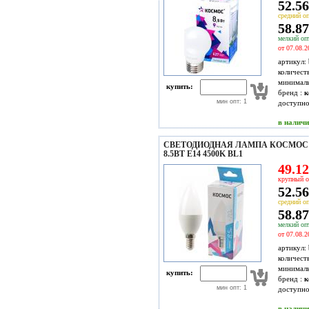
52.56
средний оп
58.87
мелкий опт
от 07.08.2
артикул:
количест
минимал
купить:
бренд :
к
мин опт: 1
доступн
в налич
СВЕТОДИОДНАЯ ЛАМПА КОСМОС 
8.5ВТ E14 4500K BL1
49.12
крупный о
52.56
средний оп
58.87
мелкий опт
от 07.08.2
артикул:
количест
минимал
купить:
бренд :
к
мин опт: 1
доступн
в налич