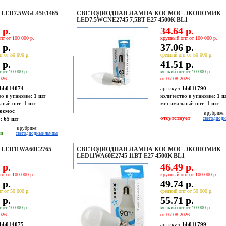
ED7.5WGL45E1465
СВЕТОДИОДНАЯ ЛАМПА КОСМОС ЭКОНОМИК
LED7.5WCNE2745 7,5ВТ E27 4500K BL1
 р.
34.64 р.
пт от 100 000 р.
крупный опт от 100 000 р.
 р.
37.06 р.
т от 50 000 р.
средний опт от 50 000 р.
 р.
41.51 р.
 от 10 000 р.
мелкий опт от 10 000 р.
026
от 07.08.2026
bb014074
артикул:
bb011790
во в упаковке:
1 шт
количество в упаковке:
1 ш
ьный опт:
1 шт
минимальный опт:
1 шт
осмос
в рубрике:
отсутствует
о:
65
шт
светодиод
в рубрике:
ии
светодиодные лампы
LED11WA60E2765
СВЕТОДИОДНАЯ ЛАМПА КОСМОС ЭКОНОМИК
LED11WA60E2745 11ВТ Е27 4500K BL1
 р.
46.49 р.
пт от 100 000 р.
крупный опт от 100 000 р.
 р.
49.74 р.
т от 50 000 р.
средний опт от 50 000 р.
 р.
55.71 р.
 от 10 000 р.
мелкий опт от 10 000 р.
026
от 07.08.2026
bb014075
артикул:
bb011799