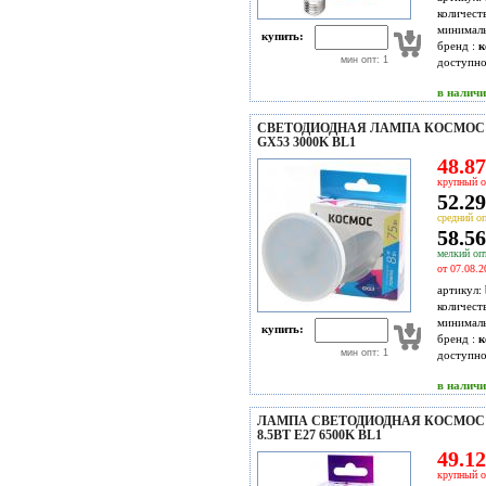
количест
минимал
купить:
бренд :
к
мин опт: 1
доступн
в налич
СВЕТОДИОДНАЯ ЛАМПА КОСМОС 
GX53 3000K BL1
48.87
крупный о
52.29
средний оп
58.56
мелкий опт
от 07.08.2
артикул:
количест
минимал
купить:
бренд :
к
мин опт: 1
доступн
в налич
ЛАМПА СВЕТОДИОДНАЯ КОСМОС L
8.5ВТ E27 6500K BL1
49.12
крупный о