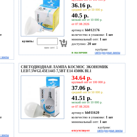
36.16 р.
средний опт от 50 000 р.
40.5 р.
мелкий опт от 10 000 р.
от 07.08.2026
артикул:
bb012176
т
количество в упаковке:
1 шт
минимальный опт:
1 шт
купить:
доступно:
20
шт
мин опт: 1
в рубрике:
в наличии
светодиодные лампы
е лампы
СВЕТОДИОДНАЯ ЛАМПА КОСМОС ЭКОНОМИК
LED7.5WGL45E1445 7,5ВТ E14 4500K BL1
34.64 р.
крупный опт от 100 000 р.
37.06 р.
средний опт от 50 000 р.
41.51 р.
мелкий опт от 10 000 р.
от 07.08.2026
артикул:
bb011620
т
количество в упаковке:
1 шт
минимальный опт:
1 шт
в рубрике:
отсутствует
светодиодные лампы
е лампы