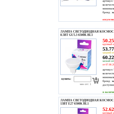
артикул:
количест
минимал
бренд :
к
отсутств
ЛАМПА СВЕТОДИОДНАЯ КОСМОС 
8.5ВТ GU5.3 6500K BL1
50.25
крупный о
53.77
средний оп
60.22
мелкий опт
от 07.08.2
артикул:
количест
минимал
купить:
бренд :
к
мин опт: 1
доступн
в налич
ЛАМПА СВЕТОДИОДНАЯ КОСМОС 
13ВТ Е27 6500K BL1
52.62
крупный о