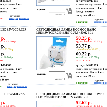
bb013634
артикул:
bb013635
во в упаковке:
1 шт
количество в упаковке:
1 ш
ьный опт:
1 шт
минимальный опт:
1 шт
купить:
осмос
бренд :
космос
мин опт: 1
доступно:
44
шт
в рубрике:
ует
светодиодные лампы
в рубрике:
в наличии
светодиодны
LED8.5WJCDRC65
СВЕТОДИОДНАЯ ЛАМПА КОСМОС BASIC
LED8.5WJCDRC45 8,5ВТ GU5.3 4500K BL1
 р.
50.25 р.
пт от 100 000 р.
крупный опт от 100 000 р.
 р.
53.77 р.
т от 50 000 р.
средний опт от 50 000 р.
 р.
60.22 р.
 от 10 000 р.
мелкий опт от 10 000 р.
026
от 07.08.2026
bb014080
артикул:
bb012179
во в упаковке:
1 шт
количество в упаковке:
1 ш
ьный опт:
1 шт
минимальный опт:
1 шт
купить:
осмос
доступно:
24
шт
мин опт: 1
о:
40
шт
в рубрике:
в наличии
светодиодны
в рубрике:
ии
светодиодные лампы
LED13WA60E2765
СВЕТОДИОДНАЯ ЛАМПА КОСМОС ЭКОНОМИК
LED13WA60E2745 13ВТ Е27 4500K BL1
 р.
52.62 р.
пт от 100 000 р.
крупный опт от 100 000 р.