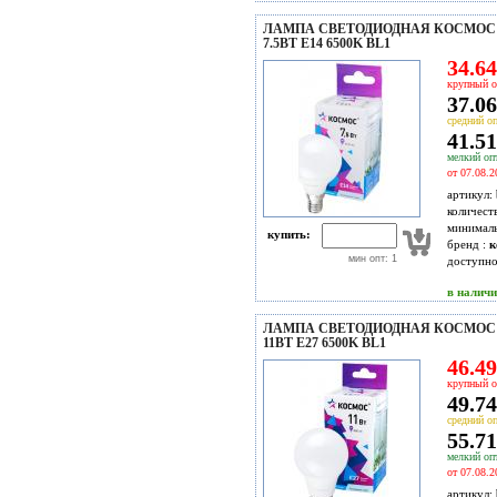
ЛАМПА СВЕТОДИОДНАЯ КОСМОС L
7.5ВТ E14 6500K BL1
34.64
крупный о
37.06
средний оп
41.51
мелкий опт
от 07.08.2
артикул:
количест
минимал
купить:
бренд :
к
мин опт: 1
доступн
в налич
ЛАМПА СВЕТОДИОДНАЯ КОСМОС 
11ВТ Е27 6500K BL1
46.49
крупный о
49.74
средний оп
55.71
мелкий опт
от 07.08.2
артикул: