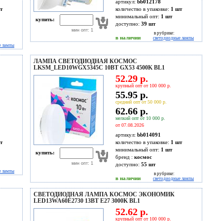
артикул:
bb012178
т
количество в упаковке:
1 шт
минимальный опт:
1 шт
купить:
доступно:
39
шт
мин опт: 1
в рубрике:
в наличии
светодиодные лампы
е лампы
ЛАМПА СВЕТОДИОДНАЯ КОСМОС
LKSM_LED10WGX5345C 10ВТ GX53 4500K BL1
52.29 р.
крупный опт от 100 000 р.
55.95 р.
средний опт от 50 000 р.
62.66 р.
мелкий опт от 10 000 р.
от 07.08.2026
артикул:
bb014091
т
количество в упаковке:
1 шт
минимальный опт:
1 шт
купить:
бренд :
космос
мин опт: 1
доступно:
55
шт
е лампы
в рубрике:
в наличии
светодиодные лампы
СВЕТОДИОДНАЯ ЛАМПА КОСМОС ЭКОНОМИК
LED13WA60E2730 13ВТ Е27 3000K BL1
52.62 р.
крупный опт от 100 000 р.