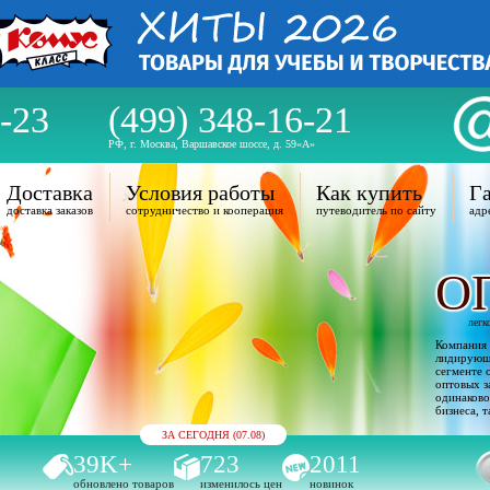
-23
(499) 348-16-21
РФ, г. Москва, Варшавское шоссе, д. 59«А»
Доставка
Условия работы
Как купить
Га
доставка заказов
сотрудничество и кооперация
путеводитель по сайту
адр
О
легк
Компания 
лидирующи
сегменте 
оптовых з
одинаково
бизнеса, т
ЗА СЕГОДНЯ (07.08)
39K+
723
2011
обновлено товаров
изменилось цен
новинок