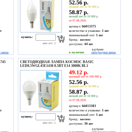
52.56 р.
средний опт от 50 000 р.
58.87 р.
мелкий опт от 10 000 р.
от 07.08.2026
артикул:
bb013375
т
количество в упаковке:
1 шт
минимальный опт:
1 шт
купить:
бренд :
космос
мин опт: 1
доступно:
44
шт
в рубрике:
в наличии
е лампы
светодиодные лампы
745
СВЕТОДИОДНАЯ ЛАМПА КОСМОС BASIC
LED8.5WGL45E1430 8.5ВТ E14 3000K BL1
49.12 р.
крупный опт от 100 000 р.
52.56 р.
средний опт от 50 000 р.
58.87 р.
мелкий опт от 10 000 р.
от 07.08.2026
артикул:
bb013383
т
количество в упаковке:
1 шт
минимальный опт:
1 шт
купить:
бренд :
космос
мин опт: 1
доступно:
36
шт
в рубрике:
в наличии