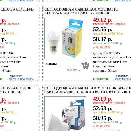
светодиодные лампы
светодиодны
ED8.5WGL45E1445
СВЕТОДИОДНАЯ ЛАМПА КОСМОС BASIC
LED8.5WGL45E2730 8.5ВТ E27 3000K BL1
 р.
49.12 р.
пт от 100 000 р.
крупный опт от 100 000 р.
 р.
52.56 р.
т от 50 000 р.
средний опт от 50 000 р.
 р.
58.87 р.
 от 10 000 р.
мелкий опт от 10 000 р.
026
от 07.08.2026
bb013384
артикул:
bb013385
во в упаковке:
1 шт
количество в упаковке:
1 ш
ьный опт:
1 шт
минимальный опт:
1 шт
купить:
осмос
бренд :
космос
мин опт: 1
о:
44
шт
доступно:
31
шт
в рубрике:
в рубрике:
ии
в наличии
светодиодные лампы
светодиодны
LED6.5WGU10C30
СВЕТОДИОДНАЯ ЛАМПА КОСМОС LED6.5WGU10
ЕИВАТЕЛЬ BL1
6.5ВТ GU10 4500K, ПЛОСКИЙ РАССЕИВАТЕЛЬ BL1
 р.
49.19 р.
пт от 100 000 р.
крупный опт от 100 000 р.
 р.
52.63 р.
т от 50 000 р.
средний опт от 50 000 р.
 р.
58.95 р.
 от 10 000 р.
мелкий опт от 10 000 р.
026
от 07.08.2026