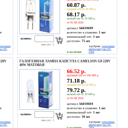
60.87 р.
средний опт от 50 000 р.
68.17 р.
мелкий опт от 10 000 р.
от 05.08.2026
артикул:
bb010609
т
количество в упаковке:
1 шт
минимальный опт:
1 шт
купить:
доступно:
75
шт
мин опт: 1
алогенные
в рубрике:
галогенные
ы 220-
лампы-капсулы 220-
в наличии
240в
20V
ГАЛОГЕННАЯ ЛАМПА КАПСУЛА CAMELION G9 220V
40W МАТОВАЯ
66.52 р.
крупный опт от 100 000 р.
71.18 р.
средний опт от 50 000 р.
79.72 р.
мелкий опт от 10 000 р.
от 05.08.2026
артикул:
bb010604
т
количество в упаковке:
1 шт
минимальный опт:
1 шт
купить:
доступно:
50
шт
мин опт: 1
алогенные
в рубрике:
галогенные
ы 220-
лампы-капсулы 220-
в наличии
240в