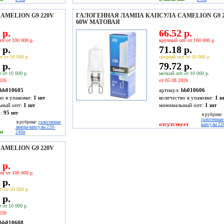
MELION G9 220V
ГАЛОГЕННАЯ ЛАМПА КАПСУЛА CAMELION G9 2
60W МАТОВАЯ
 р.
66.52 р.
пт от 100 000 р.
крупный опт от 100 000 р.
 р.
71.18 р.
т от 50 000 р.
средний опт от 50 000 р.
 р.
79.72 р.
 от 10 000 р.
мелкий опт от 10 000 р.
026
от 05.08.2026
bb010605
артикул:
bb010606
во в упаковке:
1 шт
количество в упаковке:
1 ш
ьный опт:
1 шт
минимальный опт:
1 шт
о:
95
шт
в рубрике:
галогенные
в рубрике:
галогенные
отсутствует
капсулы 22
лампы-капсулы 220-
ии
240в
MELION G9 220V
 р.
пт от 100 000 р.
 р.
т от 50 000 р.
 р.
 от 10 000 р.
026
bb010608