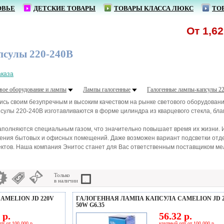
ОВЬЕ
ДЕТСКИЕ ТОВАРЫ
ТОВАРЫ КЛАССА ЛЮКС
ТО
От 1,62 р. 
псулы 220-240В
аказа
вое оборудование и лампы
Лампы галогенные
Галогенные лампы-капсулы 2
сь своим безупречным и высоким качеством на рынке светового оборудовани
сулы 220-240В изготавливаются в форме цилиндра из кварцевого стекла, бла
аполняются специальным газом, что значительно повышает время их жизни.
щения бытовых и офисных помещений. Даже возможен вариант подсветки от
тов. Наша компания Энитос станет для Вас ответственным поставщиком мелк
Только
в наличии
MELION JD 220V
ГАЛОГЕННАЯ ЛАМПА КАПСУЛА CAMELION JD 2
50W G6.35
 р.
56.32 р.
пт от 100 000 р.
крупный опт от 100 000 р.