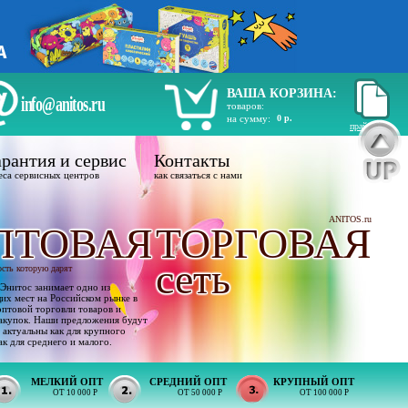
ВАША КОРЗИНА:
info@anitos.ru
товаров:
на сумму:
0 р.
прайс лист
рантия и сервис
Контакты
еса сервисных центров
как связаться с нами
ANITOS.ru
ПТОВАЯ
ТОРГОВАЯ
сеть
ость которую дарят
Энитос занимает одно из
х мест на Российском рынке в
оптовой торговли товаров и
акупок. Наши предложения будут
 актуальны как для крупного
ак для среднего и малого.
МЕЛКИЙ ОПТ
СРЕДНИЙ ОПТ
КРУПНЫЙ ОПТ
ОТ 10 000 Р
ОТ 50 000 Р
ОТ 100 000 Р