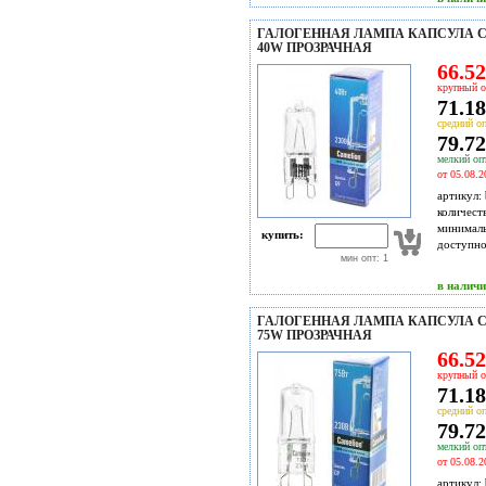
ГАЛОГЕННАЯ ЛАМПА КАПСУЛА CA
40W ПРОЗРАЧНАЯ
66.52
крупный о
71.18
средний оп
79.72
мелкий опт
от 05.08.2
артикул:
количест
минимал
купить:
доступн
мин опт: 1
в налич
ГАЛОГЕННАЯ ЛАМПА КАПСУЛА CA
75W ПРОЗРАЧНАЯ
66.52
крупный о
71.18
средний оп
79.72
мелкий опт
от 05.08.2
артикул: