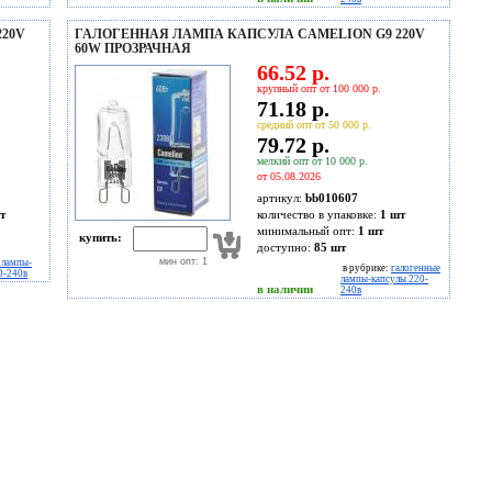
20V
ГАЛОГЕННАЯ ЛАМПА КАПСУЛА CAMELION G9 220V
60W ПРОЗРАЧНАЯ
66.52 р.
крупный опт от 100 000 р.
71.18 р.
средний опт от 50 000 р.
79.72 р.
мелкий опт от 10 000 р.
от 05.08.2026
артикул:
bb010607
т
количество в упаковке:
1 шт
минимальный опт:
1 шт
купить:
доступно:
85
шт
мин опт: 1
 лампы-
в рубрике:
галогенные
0-240в
лампы-капсулы 220-
в наличии
240в