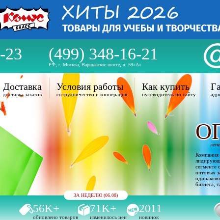
-23
(499) 348-16-21
РФ, г. Москва, Варшавское шоссе, д. 59«А»
Доставка
Условия работы
Как купить
Га
доставка заказов
сотрудничество и кооперация
путеводитель по сайту
адр
О
легк
Компания 
лидирующи
сегменте 
оптовых з
одинаково
бизнеса, т
ЗА НЕДЕЛЮ (06.08)
56K+
71K+
2011
обновлено товаров
изменилось цен
новинок