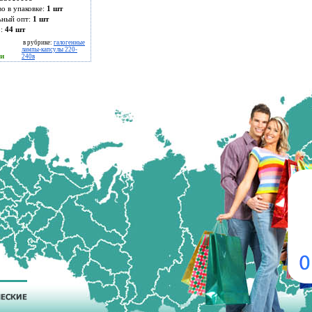
во в упаковке:
1 шт
ьный опт:
1 шт
о:
44
шт
в рубрике:
галогенные
лампы-капсулы 220-
ии
240в