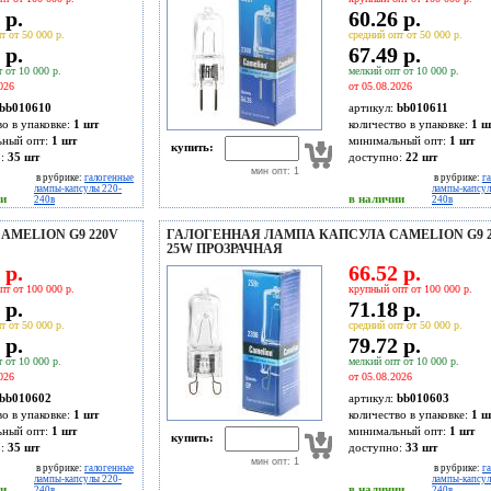
 р.
60.26 р.
т от 50 000 р.
средний опт от 50 000 р.
 р.
67.49 р.
 от 10 000 р.
мелкий опт от 10 000 р.
026
от 05.08.2026
bb010610
артикул:
bb010611
во в упаковке:
1 шт
количество в упаковке:
1 ш
ьный опт:
1 шт
минимальный опт:
1 шт
купить:
о:
35
шт
доступно:
22
шт
мин опт: 1
в рубрике:
галогенные
в рубрике:
г
лампы-капсулы 220-
лампы-капсул
ии
в наличии
240в
240в
MELION G9 220V
ГАЛОГЕННАЯ ЛАМПА КАПСУЛА CAMELION G9 2
25W ПРОЗРАЧНАЯ
 р.
66.52 р.
пт от 100 000 р.
крупный опт от 100 000 р.
 р.
71.18 р.
т от 50 000 р.
средний опт от 50 000 р.
 р.
79.72 р.
 от 10 000 р.
мелкий опт от 10 000 р.
026
от 05.08.2026
bb010602
артикул:
bb010603
во в упаковке:
1 шт
количество в упаковке:
1 ш
ьный опт:
1 шт
минимальный опт:
1 шт
купить:
о:
35
шт
доступно:
33
шт
мин опт: 1
в рубрике:
галогенные
в рубрике:
г
лампы-капсулы 220-
лампы-капсул
ии
в наличии
240в
240в