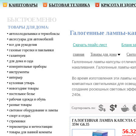
КАНЦТОВАРЫ
БЫТОВАЯ ТЕХНИКА
КРАСОТА И ЗДОР
БЫСТРОЕ МЕНЮ
ТОВАРЫ ДЛЯ ДОМА:
Галогенные лампы-ка
•
автохолодильники и термобоксы
•
аксессуары для автомобилей
•
все для рукоделия
Скачать прайс-лист
Бланк з
•
газовые горелки и паяльники
главная
Товары для дома
Свето
•
галантерея
•
для дома и сада
Галогенные лампы-капсулы отличили
•
измерительные приборы
накаливания. Галогенные лампы-кап
•
инструменты
•
интерьер
Во время изготовления эти лампы н
•
кухонная утварь
компактных светильниках для осве
•
новогодние товары
создание роскошных световых эффек
•
постельное белье
240в.
•
рабочая одежда и обувь
•
разные товары
Сортировать по:
•
световое оборудование и лампы
•
спорт и отдых
ГАЛОГЕННАЯ ЛАМПА КАПСУЛА CA
•
стремянки
35W G6.35
•
термометры и метеостанции
56.32
•
товары для ванной комнаты
крупный о