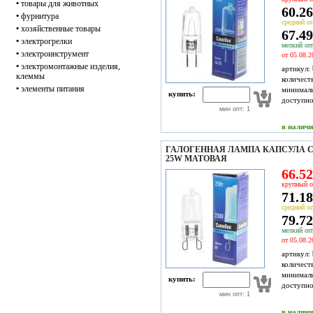
•
товары для животных
60.26
•
фурнитура
средний оп
•
хозяйственные товары
67.49
•
электрогрелки
мелкий опт
•
электроинструмент
от 05.08.2
•
электромонтажные изделия,
артикул:
клеммы
количест
•
элементы питания
минимал
купить:
доступн
мин опт: 1
в налич
ГАЛОГЕННАЯ ЛАМПА КАПСУЛА CA
25W МАТОВАЯ
66.52
крупный о
71.18
средний оп
79.72
мелкий опт
от 05.08.2
артикул:
количест
минимал
купить:
доступн
мин опт: 1
в налич