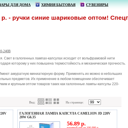
ВАРЫ ДЛЯ ДОМА
ХИМИЯ БЫТОВАЯ
СУВЕНИРЫ
- ручки синие шариковые оптом! Спецпред
20-240В
я. Свет в галогенных лампах-капсулах исходит от вольфрамовой нити
годаря которому у них повышена термостойкость и механическая прочность.
 Имеют аккуратную миниатюрную форму. Применять их можно в небольших
дельных предметов. Их применение в любом помещении обеспечивает
им и крупным оптом товаров таких как галогенные лампы-капсулы 220-
Вид:
На странице:
20V
ГАЛОГЕННАЯ ЛАМПА КАПСУЛА CAMELION JD 220V
20W G6.35
56.89 р.
крупный опт от 100 000 р.