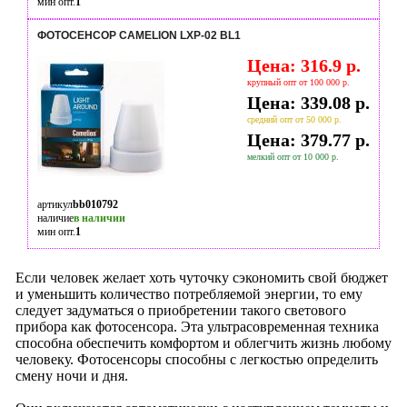
мин опт.
1
ФОТОСЕНСОР CAMELION LXP-02 BL1
Цена: 316.9 р.
крупный опт от 100 000 р.
Цена: 339.08 р.
средний опт от 50 000 р.
Цена: 379.77 р.
мелкий опт от 10 000 р.
артикул
bb010792
наличие
в наличии
мин опт.
1
Если человек желает хоть чуточку сэкономить свой бюджет
и уменьшить количество потребляемой энергии, то ему
следует задуматься о приобретении такого светового
прибора как фотосенсора. Эта ультрасовременная техника
способна обеспечить комфортом и облегчить жизнь любому
человеку. Фотосенсоры способны с легкостью определить
смену ночи и дня.