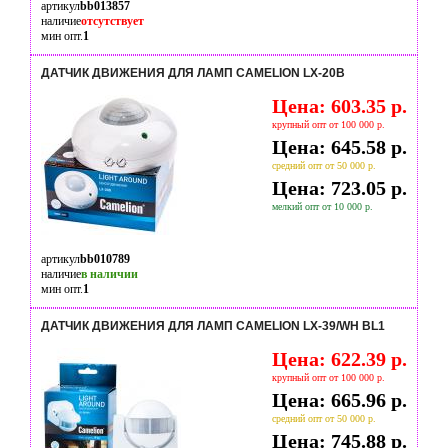
артикул
bb013857
наличие
отсутствует
мин опт.
1
ДАТЧИК ДВИЖЕНИЯ ДЛЯ ЛАМП CAMELION LX-20B
Цена: 603.35 р.
крупный опт от 100 000 р.
Цена: 645.58 р.
средний опт от 50 000 р.
Цена: 723.05 р.
мелкий опт от 10 000 р.
артикул
bb010789
наличие
в наличии
мин опт.
1
ДАТЧИК ДВИЖЕНИЯ ДЛЯ ЛАМП CAMELION LX-39/WH BL1
Цена: 622.39 р.
крупный опт от 100 000 р.
Цена: 665.96 р.
средний опт от 50 000 р.
Цена: 745.88 р.