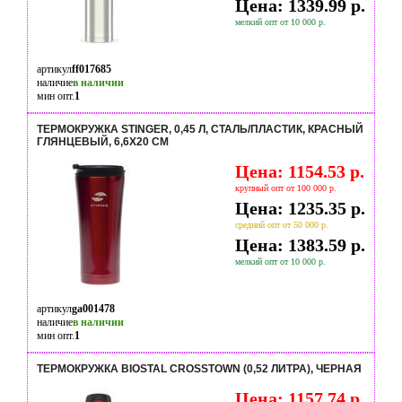
Цена: 1339.99 р.
мелкий опт от 10 000 р.
артикул
ff017685
наличие
в наличии
мин опт.
1
ТЕРМОКРУЖКА STINGER, 0,45 Л, СТАЛЬ/ПЛАСТИК, КРАСНЫЙ
ГЛЯНЦЕВЫЙ, 6,6Х20 СМ
Цена: 1154.53 р.
крупный опт от 100 000 р.
Цена: 1235.35 р.
средний опт от 50 000 р.
Цена: 1383.59 р.
мелкий опт от 10 000 р.
артикул
ga001478
наличие
в наличии
мин опт.
1
ТЕРМОКРУЖКА BIOSTAL CROSSTOWN (0,52 ЛИТРА), ЧЕРНАЯ
Цена: 1157.74 р.