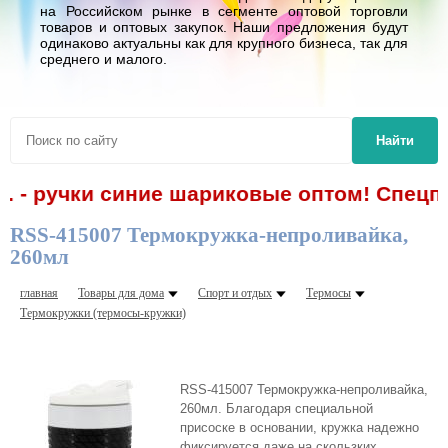
на Российском рынке в сегменте оптовой торговли
товаров и оптовых закупок. Наши предложения будут
одинаково актуальны как для крупного бизнеса, так для
среднего и малого.
Найти
р. - ручки синие шариковые оптом! Спецпр
RSS-415007 Термокружка-непроливайка,
260мл
главная
Товары для дома
Спорт и отдых
Термосы
Термокружки (термосы-кружки)
RSS-415007 Термокружка-непроливайка,
260мл. Благодаря специальной
присоске в основании, кружка надежно
фиксируется даже на скользких