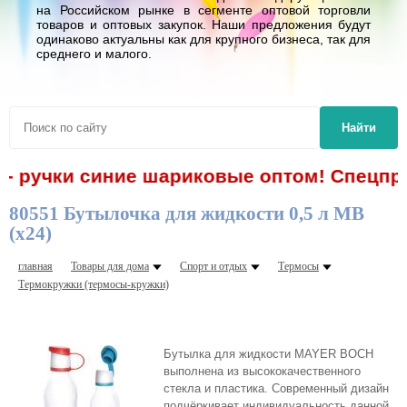
на Российском рынке в сегменте оптовой торговли
товаров и оптовых закупок. Наши предложения будут
одинаково актуальны как для крупного бизнеса, так для
среднего и малого.
Найти
 - ручки синие шариковые оптом! Спецпре
80551 Бутылочка для жидкости 0,5 л MB
(х24)
главная
Товары для дома
Спорт и отдых
Термосы
Термокружки (термосы-кружки)
Бутылка для жидкости MAYER BOCH
выполнена из высококачественного
стекла и пластика. Современный дизайн
подчёркивает индивидуальность данной