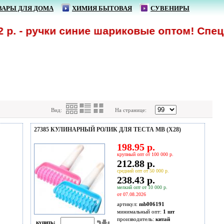
ВАРЫ ДЛЯ ДОМА
ХИМИЯ БЫТОВАЯ
СУВЕНИРЫ
 - ручки синие шариковые оптом! Спецпре
Вид:
На странице:
27385 КУЛИНАРНЫЙ РОЛИК ДЛЯ ТЕСТА MB (Х28)
198.95 р.
крупный опт от 100 000 р.
212.88 р.
средний опт от 50 000 р.
238.43 р.
мелкий опт от 10 000 р.
от 07.08.2026
артикул:
mb006191
минимальный опт:
1 шт
производитель:
китай
купить: