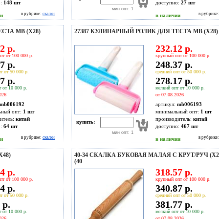
о:
148
шт
доступно:
27
шт
мин опт: 1
в рубрике:
скалки
в рубрике
ии
в наличии
СТА MB (Х28)
27387 КУЛИНАРНЫЙ РОЛИК ДЛЯ ТЕСТА MB (Х28)
2 р.
232.12 р.
пт от 100 000 р.
крупный опт от 100 000 р.
7 р.
248.37 р.
т от 50 000 р.
средний опт от 50 000 р.
7 р.
278.17 р.
 от 10 000 р.
мелкий опт от 10 000 р.
026
от 07.08.2026
mb006192
артикул:
mb006193
ьный опт:
1 шт
минимальный опт:
1 шт
итель:
китай
производитель:
китай
купить:
о:
64
шт
доступно:
467
шт
мин опт: 1
в рубрике:
скалки
в рубрике
ии
в наличии
Х48)
40-34 СКАЛКА БУКОВАЯ МАЛАЯ С КРУТ/РУЧ (Х24
(40
4 р.
318.57 р.
пт от 100 000 р.
крупный опт от 100 000 р.
4 р.
340.87 р.
т от 50 000 р.
средний опт от 50 000 р.
 р.
381.77 р.
 от 10 000 р.
мелкий опт от 10 000 р.
026
от 07.08.2026