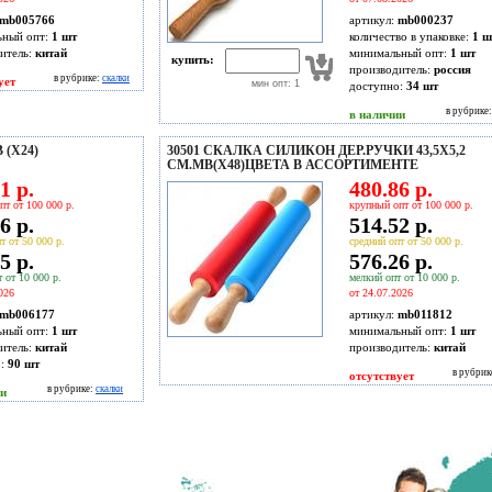
mb005766
артикул:
mb000237
ьный опт:
1 шт
количество в упаковке:
1 ш
итель:
китай
минимальный опт:
1 шт
купить:
производитель:
россия
в рубрике:
скалки
ует
мин опт: 1
доступно:
34
шт
в рубрике
в наличии
(Х24)
30501 СКАЛКА СИЛИКОН ДЕР.РУЧКИ 43,5Х5,2
СМ.MB(Х48)ЦВЕТА В АССОРТИМЕНТЕ
1 р.
480.86 р.
пт от 100 000 р.
крупный опт от 100 000 р.
6 р.
514.52 р.
т от 50 000 р.
средний опт от 50 000 р.
5 р.
576.26 р.
 от 10 000 р.
мелкий опт от 10 000 р.
026
от 24.07.2026
mb006177
артикул:
mb011812
ьный опт:
1 шт
минимальный опт:
1 шт
итель:
китай
производитель:
китай
о:
90
шт
в рубрик
отсутствует
в рубрике:
скалки
ии