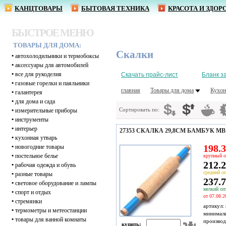
КАНЦТОВАРЫ
БЫТОВАЯ ТЕХНИКА
КРАСОТА И ЗДОР
БЫСТРОЕ МЕНЮ
ТОВАРЫ ДЛЯ ДОМА:
Скалки
•
автохолодильники и термобоксы
•
аксессуары для автомобилей
•
все для рукоделия
Скачать прайс-лист
Бланк з
•
газовые горелки и паяльники
главная
Товары для дома
Кухон
•
галантерея
•
для дома и сада
Сортировать по:
•
измерительные приборы
•
инструменты
•
интерьер
27353 СКАЛКА 29,8СМ БАМБУК MB 
•
кухонная утварь
198.3
•
новогодние товары
•
постельное белье
крупный о
212.2
•
рабочая одежда и обувь
средний оп
•
разные товары
237.7
•
световое оборудование и лампы
мелкий опт
•
спорт и отдых
от 07.08.2
•
стремянки
артикул:
•
термометры и метеостанции
минимал
•
товары для ванной комнаты
производ
купить: