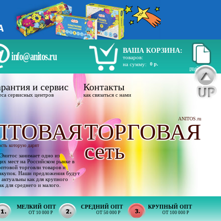
ВАША КОРЗИНА:
info@anitos.ru
товаров:
на сумму:
0 р.
прайс лист
рантия и сервис
Контакты
еса сервисных центров
как связаться с нами
ANITOS.ru
ПТОВАЯ
ТОРГОВАЯ
сеть
ость которую дарят
Энитос занимает одно из
х мест на Российском рынке в
оптовой торговли товаров и
акупок. Наши предложения будут
 актуальны как для крупного
ак для среднего и малого.
МЕЛКИЙ ОПТ
СРЕДНИЙ ОПТ
КРУПНЫЙ ОПТ
ОТ 10 000 Р
ОТ 50 000 Р
ОТ 100 000 Р