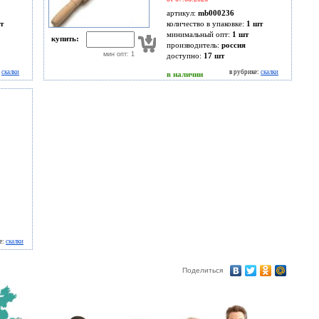
артикул:
mb000236
т
количество в упаковке:
1 шт
минимальный опт:
1 шт
купить:
производитель:
россия
мин опт: 1
доступно:
17
шт
:
скалки
в рубрике:
скалки
в наличии
е:
скалки
Поделиться