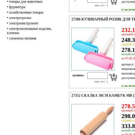
•
товары для животных
доступн
мин опт: 1
•
фурнитура
в налич
•
хозяйственные товары
•
электрогрелки
27386 КУЛИНАРНЫЙ РОЛИК ДЛЯ ТЕ
•
электроинструмент
•
электромонтажные изделия,
232.1
клеммы
крупный о
•
элементы питания
248.3
средний оп
278.1
мелкий опт
от 07.08.2
артикул:
минимал
производ
купить:
доступн
мин опт: 1
в налич
27352 СКАЛКА 30СМ БАМБУК MB (
278.5
крупный о
298.0
средний оп
333.8
мелкий опт
от 03.08.2