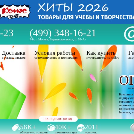
-23
(499) 348-16-21
РФ, г. Москва, Варшавское шоссе, д. 59«А»
Доставка
Условия работы
Как купить
Га
доставка заказов
сотрудничество и кооперация
путеводитель по сайту
адр
О
легк
Компания 
лидирующи
сегменте 
оптовых з
одинаково
бизнеса, т
ЗА НЕДЕЛЮ (08.08)
56K+
40K+
2011
обновлено товаров
изменилось цен
новинок