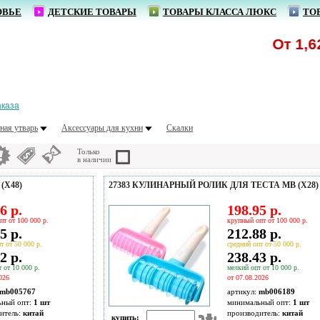
ОВЬЕ
ДЕТСКИЕ ТОВАРЫ
ТОВАРЫ КЛАССА ЛЮКС
ТО
От 1,62 р.
аказа
ная утварь
Аксессуары для кухни
Скалки
Только
в наличии
(Х48)
27383 КУЛИНАРНЫЙ РОЛИК ДЛЯ ТЕСТА MB (Х28)
6 р.
198.95 р.
пт от 100 000 р.
крупный опт от 100 000 р.
5 р.
212.88 р.
т от 50 000 р.
средний опт от 50 000 р.
2 р.
238.43 р.
 от 10 000 р.
мелкий опт от 10 000 р.
026
от 07.08.2026
mb005767
артикул:
mb006189
ьный опт:
1 шт
минимальный опт:
1 шт
итель:
китай
производитель:
китай
купить: