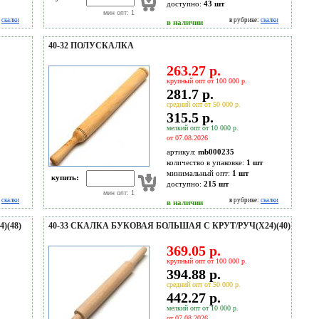
доступно:
43
шт
мин опт: 1
:
скалки
в рубрике:
скалки
в наличии
40-32 ПОЛУСКАЛКА
263.27 р.
крупный опт от 100 000 р.
281.7 р.
средний опт от 50 000 р.
315.5 р.
мелкий опт от 10 000 р.
от 07.08.2026
артикул:
mb000235
количество в упаковке:
1 шт
минимальный опт:
1 шт
купить:
доступно:
215
шт
мин опт: 1
:
скалки
в рубрике:
скалки
в наличии
)(48)
40-33 СКАЛКА БУКОВАЯ БОЛЬШАЯ С КРУТ/РУЧ(Х24)(40)
369.05 р.
крупный опт от 100 000 р.
394.88 р.
средний опт от 50 000 р.
442.27 р.
мелкий опт от 10 000 р.
от 07.08.2026