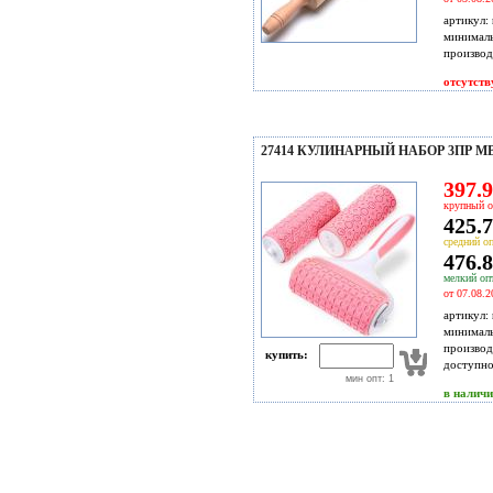
артикул:
минимал
производ
отсутств
27414 КУЛИНАРНЫЙ НАБОР 3ПР MB 
397.9
крупный о
425.7
средний оп
476.8
мелкий опт
от 07.08.2
артикул:
минимал
производ
купить:
доступн
мин опт: 1
в налич