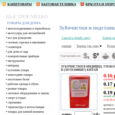
КАНЦТОВАРЫ
БЫТОВАЯ ТЕХНИКА
КРАСОТА И ЗДОР
БЫСТРОЕ МЕНЮ
ТОВАРЫ ДЛЯ ДОМА:
Зубочистки и подставк
•
автохолодильники и термобоксы
•
аксессуары для автомобилей
•
все для рукоделия
Скачать прайс-лист
Бланк з
•
газовые горелки и паяльники
главная
Товары для дома
Кухон
•
галантерея
•
для дома и сада
Сортировать по:
•
измерительные приборы
•
инструменты
•
интерьер
ЗУБОЧИСТКИ В ИНДИВИД. УПАКО
П (50УП/1000ШТ) КИТАЙ
•
кухонная утварь
0.16 
•
новогодние товары
•
постельное белье
крупный о
0.17 
•
рабочая одежда и обувь
средний оп
•
разные товары
0.19 
•
световое оборудование и лампы
мелкий опт
•
спорт и отдых
от 02.06.2
•
стремянки
артикул:
•
термометры и метеостанции
количест
•
товары для ванной комнаты
минимал
купить: