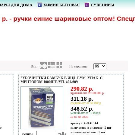
ВАРЫ ДЛЯ ДОМА
ХИМИЯ БЫТОВАЯ
СУВЕНИРЫ
. - ручки синие шариковые оптом! Спецпр
Вид:
На странице:
ЗУБОЧИСТКИ БАМБУК В ИНД. БУМ. УПАК. С
МЕНТОЛОМ 1000ШТ./УП. 401-609
290.82 р.
крупный опт от 100 000 р.
311.18 р.
средний опт от 50 000 р.
348.52 р.
мелкий опт от 10 000 р.
от 07.08.2026
артикул:
ko031544
т
количество в упаковке:
1 шт
минимальный опт:
1 шт
купить: