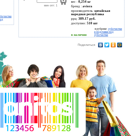
вес :
0,254 кг
мин опт: 1
бренд :
aviora
производитель:
китайская
народная республика
убочистки
ррц:
389.17 руб.
под
доступно:
510
шт
в рубрике:
зубочистки
и подставки под
в наличии
зубочистки
Поделиться