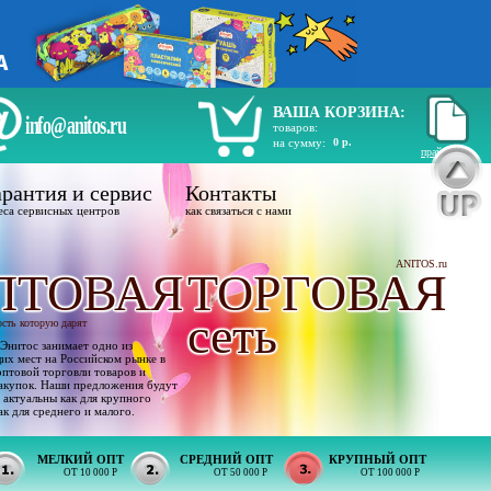
ВАША КОРЗИНА:
info@anitos.ru
товаров:
на сумму:
0 р.
прайс лист
рантия и сервис
Контакты
еса сервисных центров
как связаться с нами
ANITOS.ru
ПТОВАЯ
ТОРГОВАЯ
сеть
ость которую дарят
Энитос занимает одно из
х мест на Российском рынке в
оптовой торговли товаров и
акупок. Наши предложения будут
 актуальны как для крупного
ак для среднего и малого.
МЕЛКИЙ ОПТ
СРЕДНИЙ ОПТ
КРУПНЫЙ ОПТ
ОТ 10 000 Р
ОТ 50 000 Р
ОТ 100 000 Р