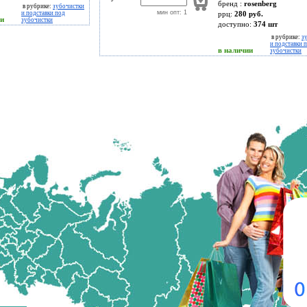
бренд :
rosenberg
в рубрике:
зубочистки
мин опт: 1
и подставки под
ррц:
280 руб.
ии
зубочистки
доступно:
374
шт
в рубрике:
з
и подставки 
в наличии
зубочистки