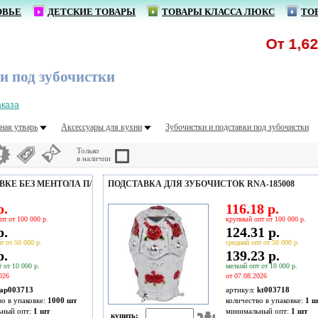
ОВЬЕ
ДЕТСКИЕ ТОВАРЫ
ТОВАРЫ КЛАССА ЛЮКС
ТО
От 1,62 р
и под зубочистки
аказа
ная утварь
Аксессуары для кухни
Зубочистки и подставки под зубочистки
Только
в наличии
ВКЕ БЕЗ МЕНТОЛА П/
ПОДСТАВКА ДЛЯ ЗУБОЧИСТОК RNA-185008
р.
116.18 р.
пт от 100 000 р.
крупный опт от 100 000 р.
р.
124.31 р.
т от 50 000 р.
средний опт от 50 000 р.
р.
139.23 р.
 от 10 000 р.
мелкий опт от 10 000 р.
026
от 07.08.2026
ap003713
артикул:
kt003718
во в упаковке:
1000 шт
количество в упаковке:
1 ш
ьный опт:
1 шт
минимальный опт:
1 шт
купить: