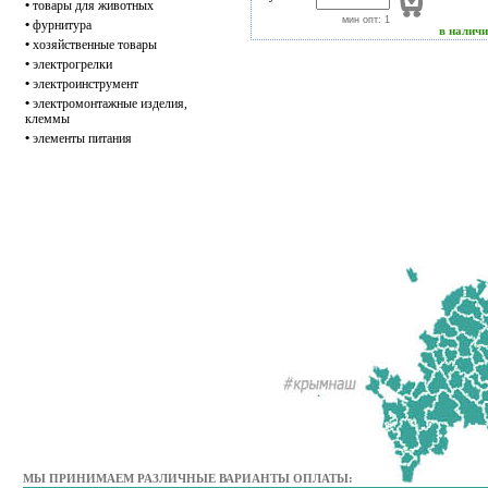
•
товары для животных
мин опт: 1
•
фурнитура
в налич
•
хозяйственные товары
•
электрогрелки
•
электроинструмент
•
электромонтажные изделия,
клеммы
•
элементы питания
МЫ ПРИНИМАЕМ РАЗЛИЧНЫЕ ВАРИАНТЫ ОПЛАТЫ: