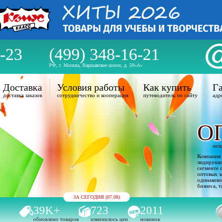
-23
(499) 348-16-21
РФ, г. Москва, Варшавское шоссе, д. 59«А»
Доставка
Условия работы
Как купить
Га
доставка заказов
сотрудничество и кооперация
путеводитель по сайту
адр
О
легк
Компания 
лидирующи
сегменте 
оптовых з
одинаково
бизнеса, т
ЗА СЕГОДНЯ (07.08)
39K+
723
2011
обновлено товаров
изменилось цен
новинок