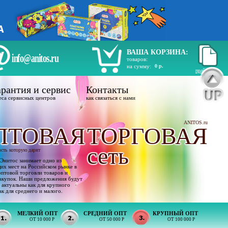
ВАША КОРЗИНА:
info@anitos.ru
товаров:
на сумму:
0 р.
прайс лист
рантия и сервис
Контакты
еса сервисных центров
как связаться с нами
ANITOS.ru
ПТОВАЯ
ТОРГОВАЯ
сеть
ость которую дарят
Энитос занимает одно из
х мест на Российском рынке в
оптовой торговли товаров и
акупок. Наши предложения будут
 актуальны как для крупного
ак для среднего и малого.
МЕЛКИЙ ОПТ
СРЕДНИЙ ОПТ
КРУПНЫЙ ОПТ
ОТ 10 000 Р
ОТ 50 000 Р
ОТ 100 000 Р