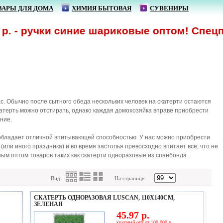
ВАРЫ ДЛЯ ДОМА
ХИМИЯ БЫТОВАЯ
СУВЕНИРЫ
 - ручки синие шариковые оптом! Спецпред
с. Обычно после сытного обеда нескольких человек на скатерти остаются
катерть можно отстирать, однако каждая домохозяйка вправе приобрести
ние.
 обладает отличной впитывающей способностью. У нас можно приобрести
(или иного праздника) и во время застолья превосходно впитает всё, что не
ым оптом товаров таких как скатерти одноразовые из спанбонда.
Вид:
На странице:
СКАТЕРТЬ ОДНОРАЗОВАЯ LUSCAN, 110Х140СМ,
ЗЕЛЕНАЯ
45.97 р.
крупный опт от 100 000 р.