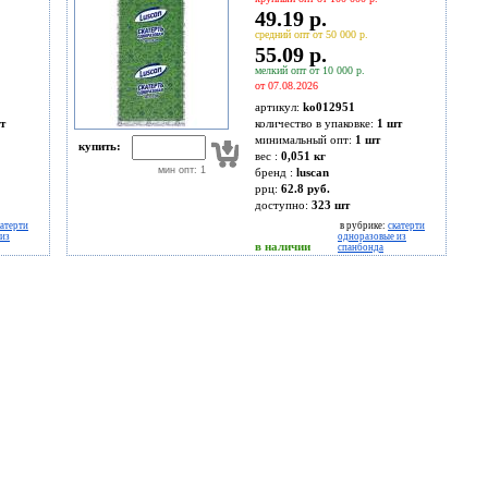
49.19 р.
средний опт от 50 000 р.
55.09 р.
мелкий опт от 10 000 р.
от 07.08.2026
артикул:
ko012951
т
количество в упаковке:
1 шт
минимальный опт:
1 шт
купить:
вес :
0,051 кг
мин опт: 1
бренд :
luscan
ррц:
62.8 руб.
доступно:
323
шт
катерти
в рубрике:
скатерти
из
одноразовые из
в наличии
спанбонда