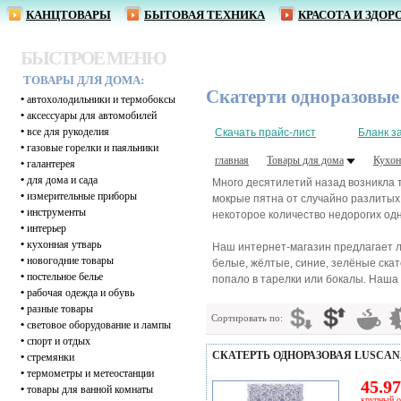
КАНЦТОВАРЫ
БЫТОВАЯ ТЕХНИКА
КРАСОТА И ЗДОР
БЫСТРОЕ МЕНЮ
ТОВАРЫ ДЛЯ ДОМА:
Скатерти одноразовые
•
автохолодильники и термобоксы
•
аксессуары для автомобилей
•
все для рукоделия
Скачать прайс-лист
Бланк з
•
газовые горелки и паяльники
главная
Товары для дома
Кухон
•
галантерея
•
для дома и сада
Много десятилетий назад возникла 
•
измерительные приборы
мокрые пятна от случайно разлитых 
•
инструменты
некоторое количество недорогих од
•
интерьер
•
кухонная утварь
Наш интернет-магазин предлагает л
•
новогодние товары
белые, жёлтые, синие, зелёные скат
•
постельное белье
попало в тарелки или бокалы. Наша
•
рабочая одежда и обувь
•
разные товары
Сортировать по:
•
световое оборудование и лампы
•
спорт и отдых
СКАТЕРТЬ ОДНОРАЗОВАЯ LUSCAN,
•
стремянки
•
термометры и метеостанции
45.97
•
товары для ванной комнаты
крупный о