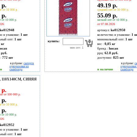
 р.
49.19 р.
т от 50 000 р.
средний опт от 50 000 р.
 р.
55.09 р.
 от 10 000 р.
мелкий опт от 10 000 р.
026
от 07.08.2026
ko012948
артикул:
ko012950
во в упаковке:
1 шт
количество в упаковке:
1 ш
ьный опт:
1 шт
минимальный опт:
1 шт
купить:
 кг
вес :
0,05 кг
мин опт: 1
uscan
бренд :
luscan
 руб.
ррц:
62.8 руб.
о:
772
шт
доступно:
825
шт
в рубрике:
скатерти
в рубрике:
с
одноразовые из
одноразовые 
ии
в наличии
спанбонда
спанбонда
 110Х140СМ, СИНЯЯ
 р.
пт от 100 000 р.
 р.
т от 50 000 р.
 р.
 от 10 000 р.
026
ko012952
во в упаковке:
1 шт
ьный опт:
1 шт