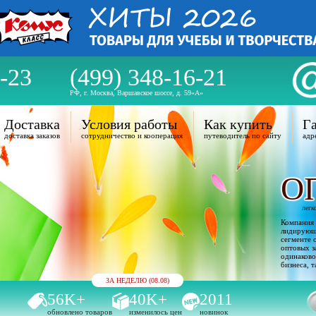
-23
(499) 348-16-21
РФ, г. Москва, Варшавское шоссе, д. 59«А»
Доставка
Условия работы
Как купить
Га
доставка заказов
сотрудничество и кооперация
путеводитель по сайту
адр
О
легк
Компания 
лидирующи
сегменте 
оптовых з
одинаково
бизнеса, т
ЗА НЕДЕЛЮ (08.08)
56K+
40K+
2011
обновлено товаров
изменилось цен
новинок