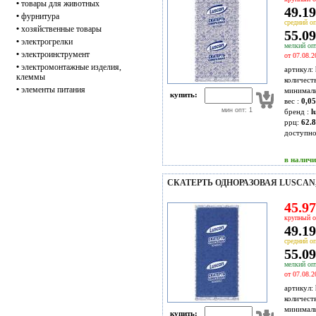
•
товары для животных
49.19
•
фурнитура
средний оп
•
хозяйственные товары
55.09
•
электрогрелки
мелкий опт
•
электроинструмент
от 07.08.2
•
электромонтажные изделия,
артикул:
клеммы
количест
•
элементы питания
минимал
купить:
вес :
0,05
мин опт: 1
бренд :
l
ррц:
62.8
доступн
в налич
СКАТЕРТЬ ОДНОРАЗОВАЯ LUSCAN,
45.97
крупный о
49.19
средний оп
55.09
мелкий опт
от 07.08.2
артикул:
количест
минимал
купить: