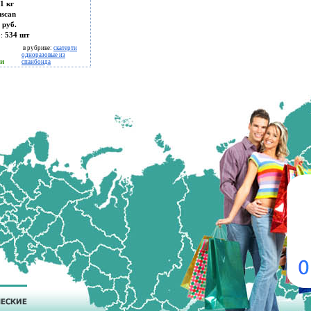
1 кг
uscan
 руб.
о:
534
шт
в рубрике:
скатерти
одноразовые из
ии
спанбонда