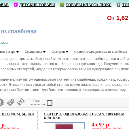
ОВЬЕ
ДЕТСКИЕ ТОВАРЫ
ТОВАРЫ КЛАССА ЛЮКС
ТО
От 1,62 р.
 из спанбонда
аказа
ная утварь
Сервировка
Скатерти
Скатерти одноразовые из спанбонда
традиция накрывать обеденный стол скатертью, которая соблюдается и сейча
напитков, а также жирные пятна от оброненных кусочков еды. Разумеется, с
норазовых скатертей, каждая из которых рассчитана на одноразовое примене
юдям мелким оптом одноразовые скатерти из спанбонда, всякая из которых
ерти. Всякая из них украсит собой стол во время празднования дня рождения 
 компания Энитос станет для Вас ответственным поставщиком мелким и крупн
Только
в наличии
 110Х140СМ, БЕЛАЯ
СКАТЕРТЬ ОДНОРАЗОВАЯ LUSCAN, 110Х140СМ,
КРАСНАЯ
 р.
45.97 р.
пт от 100 000 р.
крупный опт от 100 000 р.