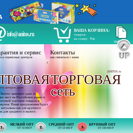
ВАША КОРЗИНА:
info@anitos.ru
товаров:
на сумму:
0 р.
прайс лист
рантия и сервис
Контакты
еса сервисных центров
как связаться с нами
ANITOS.ru
ПТОВАЯ
ТОРГОВАЯ
сеть
ость которую дарят
Энитос занимает одно из
х мест на Российском рынке в
оптовой торговли товаров и
акупок. Наши предложения будут
 актуальны как для крупного
ак для среднего и малого.
МЕЛКИЙ ОПТ
СРЕДНИЙ ОПТ
КРУПНЫЙ ОПТ
ОТ 10 000 Р
ОТ 50 000 Р
ОТ 100 000 Р