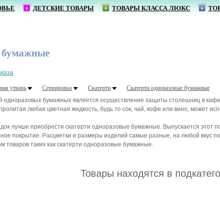
ОВЬЕ
ДЕТСКИЕ ТОВАРЫ
ТОВАРЫ КЛАССА ЛЮКС
ТО
От 1
е бумажные
аказа
ная утварь
Сервировка
Скатерти
Скатерти одноразовые бумажные
одноразовых бумажных является осуществление защиты столешниц в кафе, в 
 пролитая любая цветная жидкость, будь то сок, чай, кофе или вино, может исп
здок лучше приобрести скатерти одноразовые бумажные. Выпускается этот по
ое покрытие. Расцветки и размеры изделий самые разные, на любой вкус п
м товаров таких как скатерти одноразовые бумажные.
Товары находятся в подкатег