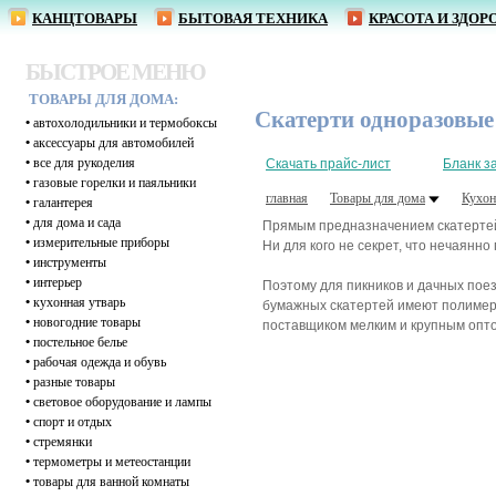
КАНЦТОВАРЫ
БЫТОВАЯ ТЕХНИКА
КРАСОТА И ЗДОР
БЫСТРОЕ МЕНЮ
ТОВАРЫ ДЛЯ ДОМА:
Скатерти одноразовы
•
автохолодильники и термобоксы
•
аксессуары для автомобилей
•
все для рукоделия
Скачать прайс-лист
Бланк з
•
газовые горелки и паяльники
главная
Товары для дома
Кухон
•
галантерея
•
для дома и сада
Прямым предназначением скатертей 
•
измерительные приборы
Ни для кого не секрет, что нечаянно
•
инструменты
•
интерьер
Поэтому для пикников и дачных пое
•
кухонная утварь
бумажных скатертей имеют полимерн
•
новогодние товары
поставщиком мелким и крупным опто
•
постельное белье
•
рабочая одежда и обувь
•
разные товары
•
световое оборудование и лампы
•
спорт и отдых
•
стремянки
•
термометры и метеостанции
•
товары для ванной комнаты