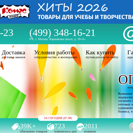
-23
(499) 348-16-21
РФ, г. Москва, Варшавское шоссе, д. 59«А»
Доставка
Условия работы
Как купить
Га
доставка заказов
сотрудничество и кооперация
путеводитель по сайту
адр
О
легк
Компания 
лидирующи
сегменте 
оптовых з
одинаково
бизнеса, т
ЗА СЕГОДНЯ (07.08)
39K+
723
2011
обновлено товаров
изменилось цен
новинок