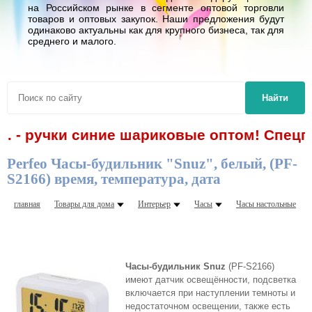
на Российском рынке в сегменте оптовой торговли
товаров и оптовых закупок. Наши предложения будут
одинаково актуальны как для крупного бизнеса, так для
среднего и малого.
Найти
р. - ручки синие шариковые оптом! Спецпр
Perfeo Часы-будильник "Snuz", белый, (PF-
S2166) время, температура, дата
главная
Товары для дома
Интерьер
Часы
Часы настольные
Часы-будильник Snuz
(PF-S2166)
имеют датчик освещённости, подсветка
включается при наступлении темноты и
недостаточном освещении, также есть