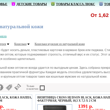
ОВЬЕ
ДЕТСКИЕ ТОВАРЫ
ТОВАРЫ КЛАССА ЛЮКС
ТО
От 1,62 р. -
 натуральной кожи
аказа
терея
Кошельки
Кошельки мужские из натуральной кожи
 будет носить деньги, пластиковые карточки в кармане брюк или пиджака. Ст
жи оптом, которые подчеркивают строгость, отличный вкус и их статус. Этот 
ся особенно щепетильно.
льной кожи оптом не всегда удается по выгодным ценам. Здесь собрана прек
ованием практичной фурнитуры Каждая модель способна удовлетворить высо
и крупным оптом товаров таких как кошельки мужские из натуральной кожи.
Только
в наличии
LACK, КОЖА НАППА,
ВИЗИТНИЦА CROSS HUDSON BLACK, КОЖА НАП
СМ
ФАКТУРНАЯ, ЧЁРНЫЙ, 10,5 Х 7,5 Х 2 СМ
р.
1391 р.
пт от 100 000 р.
крупный опт от 100 000 р.