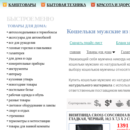
КАНЦТОВАРЫ
БЫТОВАЯ ТЕХНИКА
КРАСОТА И ЗДОР
БЫСТРОЕ МЕНЮ
ТОВАРЫ ДЛЯ ДОМА:
Кошельки мужские из
•
автохолодильники и термобоксы
•
аксессуары для автомобилей
•
все для рукоделия
Скачать прайс-лист
Бланк з
•
газовые горелки и паяльники
главная
Товары для дома
Галан
•
галантерея
•
для дома и сада
Уважающий себя мужчина никогда не
•
измерительные приборы
кошельки мужские из натуральной ко
•
инструменты
выбору кошельков мужчины относят
•
интерьер
•
кухонная утварь
Купить кошельки мужские из натура
•
новогодние товары
натурального материала
с использ
•
постельное белье
ответственным поставщиком мелким 
•
рабочая одежда и обувь
•
разные товары
Сортировать по:
•
световое оборудование и лампы
•
спорт и отдых
ВИЗИТНИЦА CROSS CONCORDIA B
•
стремянки
ГЛАДКАЯ, ЧЁРНЫЙ, 10,5 Х 7,5 Х 2 
•
термометры и метеостанции
1391 
•
товары для ванной комнаты
крупный о