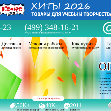
-23
(499) 348-16-21
РФ, г. Москва, Варшавское шоссе, д. 59«А»
Доставка
Условия работы
Как купить
Га
доставка заказов
сотрудничество и кооперация
путеводитель по сайту
адр
О
легк
Компания 
лидирующи
сегменте 
оптовых з
одинаково
бизнеса, т
ЗА НЕДЕЛЮ (09.08)
56K+
40K+
2011
обновлено товаров
изменилось цен
новинок