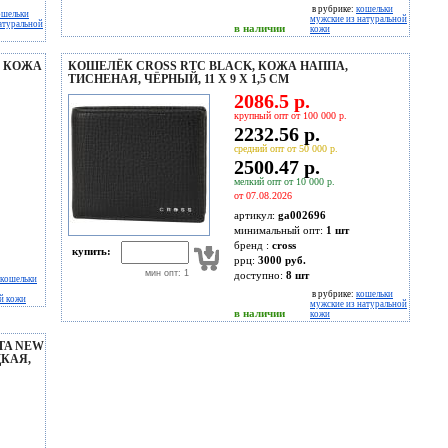
в рубрике:
кошельки
ошельки
мужские из натуральной
атуральной
в наличии
кожи
, КОЖА
КОШЕЛЁК CROSS RTC BLACK, КОЖА НАППА,
ТИСНЕНАЯ, ЧЁРНЫЙ, 11 Х 9 Х 1,5 СМ
2086.5 р.
крупный опт от 100 000 р.
2232.56 р.
средний опт от 50 000 р.
2500.47 р.
мелкий опт от 10 000 р.
от 07.08.2026
артикул:
ga002696
минимальный опт:
1 шт
бренд :
cross
купить:
ррц:
3000 руб.
мин опт: 1
доступно:
8
шт
кошельки
в рубрике:
кошельки
й кожи
мужские из натуральной
в наличии
кожи
TA NEW
ДКАЯ,