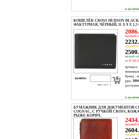
в налич
КОШЕЛЁК CROSS HUDSON BLACK
ФАКТУРНАЯ, ЧЁРНЫЙ, 11 Х 9 Х 1,5
2086.
крупный о
2232.
средний оп
2500.
мелкий опт
от 07.08.2
артикул:
минимал
бренд :
c
купить:
ррц:
300
мин опт: 1
доступн
в налич
БУМАЖНИК ДЛЯ ДОКУМЕНТОВ CR
COGNAC, С РУЧКОЙ CROSS, КОЖА
РЫЖЕ-КОРИЧ.
2434.
крупный о
2604.
средний оп