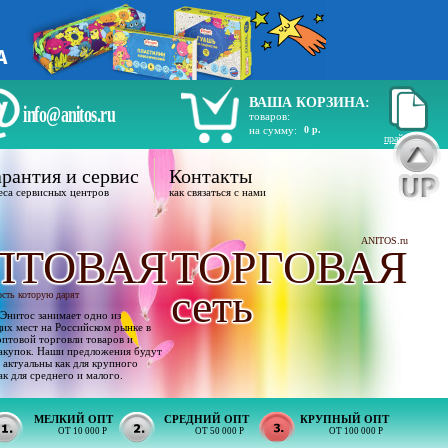
ВАША КОРЗИНА:
info@anitos.ru
товаров:
на сумму:
0 р.
прайс лист
рантия и сервис
Контакты
еса сервисных центров
как связаться с нами
ANITOS.ru
ПТОВАЯ
ТОРГОВАЯ
сеть
ость которую дарят
Энитос занимает одно из
х мест на Российском рынке в
оптовой торговли товаров и
акупок. Наши предложения будут
 актуальны как для крупного
ак для среднего и малого.
МЕЛКИЙ ОПТ
СРЕДНИЙ ОПТ
КРУПНЫЙ ОПТ
ОТ 10 000 Р
ОТ 50 000 Р
ОТ 100 000 Р