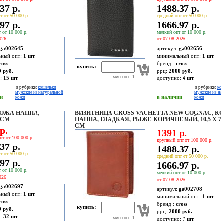
37 р.
1488.37 р.
т от 50 000 р.
средний опт от 50 000 р.
97 р.
1666.97 р.
 от 10 000 р.
мелкий опт от 10 000 р.
026
от 07.08.2026
ga002645
артикул:
ga002656
ьный опт:
1 шт
минимальный опт:
1 шт
ross
бренд :
cross
купить:
0 руб.
ррц:
2000 руб.
мин опт: 1
о:
15
шт
доступно:
4
шт
в рубрике:
кошельки
в рубрике:
к
мужские из натуральной
мужские из н
ии
в наличии
кожи
кожи
КОЖА НАППА,
ВИЗИТНИЦА CROSS VACHETTA NEW COGNAC, 
2 СМ
НАППА, ГЛАДКАЯ, РЫЖЕ-КОРИЧНЕВЫЙ, 10,5 Х 7,
СМ
р.
1391 р.
пт от 100 000 р.
крупный опт от 100 000 р.
37 р.
1488.37 р.
т от 50 000 р.
средний опт от 50 000 р.
97 р.
1666.97 р.
 от 10 000 р.
мелкий опт от 10 000 р.
026
от 07.08.2026
ga002697
артикул:
ga002708
ьный опт:
1 шт
минимальный опт:
1 шт
ross
бренд :
cross
купить:
0 руб.
ррц:
2000 руб.
о:
32
шт
мин опт: 1
доступно:
7
шт