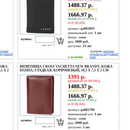
1488.37 р.
средний опт от 50 000 р.
1666.97 р.
мелкий опт от 10 000 р.
от 07.08.2026
артикул:
ga002693
минимальный опт:
1 шт
бренд :
cross
купить:
ррц:
2000 руб.
мин опт: 1
доступно:
15
шт
ошельки
в рубрике:
кошельки
атуральной
мужские из натуральной
в наличии
кожи
КОЖА
ВИЗИТНИЦА CROSS VACHETTA NEW BRANDY, КОЖА
5 Х 2
НАППА, ГЛАДКАЯ, КОРИЧНЕВЫЙ, 10,5 Х 7,5 Х 2 СМ
1391 р.
крупный опт от 100 000 р.
1488.37 р.
средний опт от 50 000 р.
1666.97 р.
мелкий опт от 10 000 р.
от 07.08.2026
артикул:
ga002709
минимальный опт:
1 шт
бренд :
cross
купить:
ррц:
2000 руб.
мин опт: 1
доступно:
1
шт