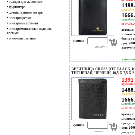
•
товары для животных
1488.
•
фурнитура
средний оп
•
хозяйственные товары
1666.
•
электрогрелки
мелкий опт
•
электроинструмент
от 07.08.2
•
электромонтажные изделия,
артикул:
клеммы
минимал
•
элементы питания
бренд :
c
купить:
ррц:
200
мин опт: 1
доступн
в налич
ВИЗИТНИЦА CROSS RTC BLACK, 
ТИСНЕНАЯ, ЧЁРНЫЙ, 10,5 Х 7,5 Х 
1391 
крупный о
1488.
средний оп
1666.
мелкий опт
от 07.08.2
артикул:
минимал
бренд :
c
купить:
ррц:
200
мин опт: 1
доступн