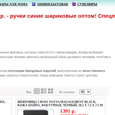
ВАРЫ ДЛЯ ДОМА
ХИМИЯ БЫТОВАЯ
СУВЕНИРЫ
 ручки синие шариковые оптом! Спецпредл
ильные мужчины, которые заботятся о своем имидже, всегда выбирают
аксессуар призван увенчать выбранный образ делового человека, поэтому к
расная
коллекция брендовых изделий
, выполненных из
качественного
кие запросы покупателей. Наша компания Энитос станет для Вас
Вид:
На странице:
ПА,
ВИЗИТНИЦА CROSS NUEVA MANAGEMENT BLACK,
КОЖА НАППА, ФАКТУРНАЯ, ЧЁРНЫЙ, 10,5 Х 7,5 Х 2 СМ
1391 р.
крупный опт от 100 000 р.