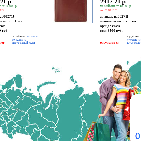
21 р.
2917.21 р.
 от 10 000 р.
мелкий опт от 10 000 р.
026
от 07.08.2026
ga002710
артикул:
ga002711
ьный опт:
1 шт
минимальный опт:
1 шт
ross
бренд :
cross
0 руб.
ррц:
3500 руб.
в рубрике:
кошельки
в рубрике:
мужские из
мужские из
ует
отсутствует
натуральной кожи
натурально