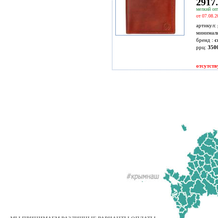
2917.
мелкий опт
от 07.08.2
артикул:
минимал
бренд :
c
ррц:
350
отсутств