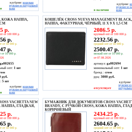
в рубрике:
кошельки
в рубрике:
к
мужские из натуральной
мужские из н
ии
кожи
в наличии
кожи
, КОЖА НАППА,
КОШЕЛЁК CROSS NUEVA MANAGEMENT BLACK
 СМ
НАППА, ФАКТУРНАЯ, ЧЁРНЫЙ, 11 Х 9 Х 1,5 СМ
5 р.
2086.5 р.
пт от 100 000 р.
крупный опт от 100 000 р.
56 р.
2232.56 р.
т от 50 000 р.
средний опт от 50 000 р.
47 р.
2500.47 р.
 от 10 000 р.
мелкий опт от 10 000 р.
026
от 07.08.2026
ga002655
артикул:
ga002694
ьный опт:
1 шт
минимальный опт:
1 шт
ross
бренд :
cross
0 руб.
ррц:
3000 руб.
о:
5
шт
в рубрике:
мужские из
в рубрике:
кошельки
отсутствует
натурально
мужские из натуральной
ии
кожи
OSS VACHETTA NEW
БУМАЖНИК ДЛЯ ДОКУМЕНТОВ CROSS VACHET
 НАППА, ГЛАДКАЯ,
BRANDY, С РУЧКОЙ CROSS, КОЖА НАППА, ГЛА
КОРИЧНЕВЫЙ
25 р.
2434.25 р.
пт от 100 000 р.
крупный опт от 100 000 р.
65 р.
2604.65 р.
т от 50 000 р.
средний опт от 50 000 р.