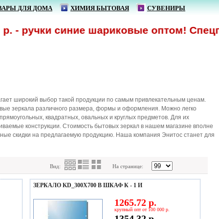
ВАРЫ ДЛЯ ДОМА
ХИМИЯ БЫТОВАЯ
СУВЕНИРЫ
 ручки синие шариковые оптом! Спецпредло
агает широкий выбор такой продукции по самым привлекательным ценам.
овые зеркала различного размера, формы и оформления. Можно легко
прямоугольных, квадратных, овальных и круглых предметов. Для их
аиваемые конструкции. Стоимость бытовых зеркал в нашем магазине вполне
льные скидки на предлагаемую продукцию. Наша компания Энитос станет для
Вид:
На странице:
ЗЕРКАЛО KD_300Х700 В ШКАФ К - 1 И
1265.72 р.
крупный опт от 100 000 р.
1354.32 р.