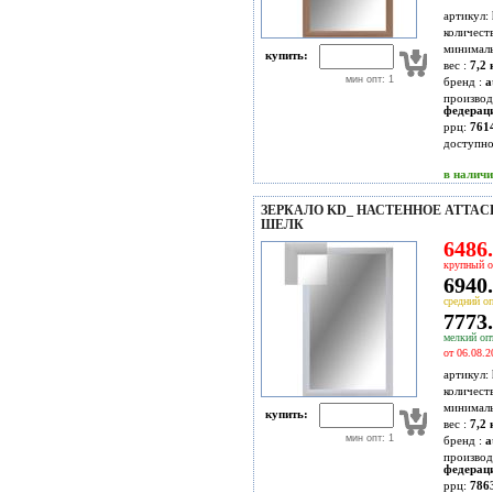
артикул:
количест
минимал
купить:
вес :
7,2 
мин опт: 1
бренд :
a
производ
федерац
ррц:
761
доступн
в налич
ЗЕРКАЛО KD_ НАСТЕННОЕ ATTACH
ШЕЛК
6486.
крупный о
6940.
средний оп
7773.
мелкий опт
от 06.08.2
артикул:
количест
минимал
купить:
вес :
7,2 
мин опт: 1
бренд :
a
производ
федерац
ррц:
786