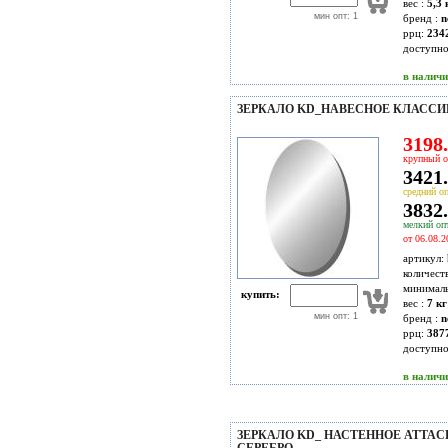
вес :
5,3 
мин опт: 1
бренд :
n
ррц:
234
доступн
в налич
ЗЕРКАЛО KD_НАВЕСНОЕ КЛАССИК-
3198.
крупный о
3421.
средний оп
3832.
мелкий опт
от 06.08.2
артикул:
количест
минимал
купить:
вес :
7 кг
мин опт: 1
бренд :
n
ррц:
387
доступн
в налич
ЗЕРКАЛО KD_ НАСТЕННОЕ ATTACHE 