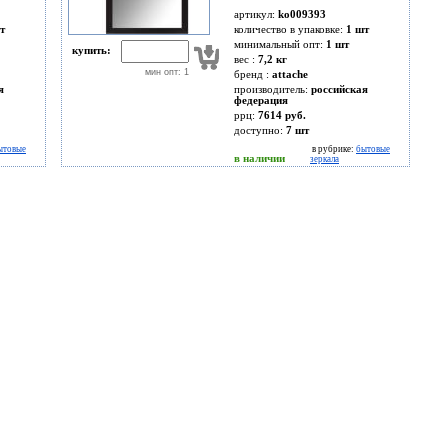
артикул:
ko009393
т
количество в упаковке:
1 шт
минимальный опт:
1 шт
купить:
вес :
7,2 кг
мин опт: 1
бренд :
attache
я
производитель:
российская
федерация
ррц:
7614 руб.
доступно:
7
шт
ытовые
в рубрике:
бытовые
в наличии
зеркала