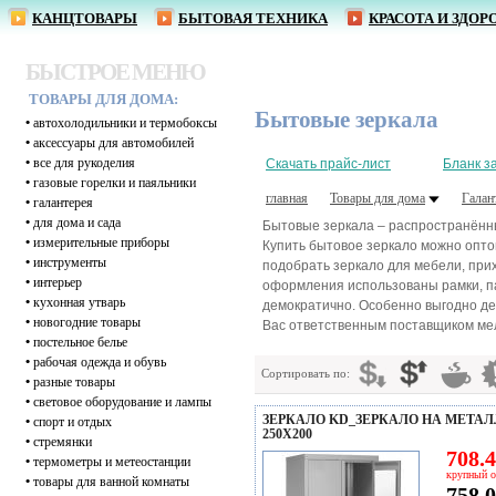
КАНЦТОВАРЫ
БЫТОВАЯ ТЕХНИКА
КРАСОТА И ЗДОР
БЫСТРОЕ МЕНЮ
ТОВАРЫ ДЛЯ ДОМА:
Бытовые зеркала
•
автохолодильники и термобоксы
•
аксессуары для автомобилей
•
все для рукоделия
Скачать прайс-лист
Бланк з
•
газовые горелки и паяльники
главная
Товары для дома
Галан
•
галантерея
•
для дома и сада
Бытовые зеркала – распространённы
•
измерительные приборы
Купить бытовое зеркало можно опто
•
инструменты
подобрать зеркало для мебели, прих
•
интерьер
оформления использованы рамки, па
•
кухонная утварь
демократично. Особенно выгодно де
•
новогодние товары
Вас ответственным поставщиком мел
•
постельное белье
•
рабочая одежда и обувь
Сортировать по:
•
разные товары
•
световое оборудование и лампы
ЗЕРКАЛО KD_ЗЕРКАЛО НА МЕТА
•
спорт и отдых
250Х200
•
стремянки
708.4
•
термометры и метеостанции
крупный о
•
товары для ванной комнаты
758.0