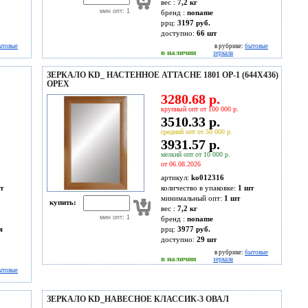
вес :
7,2 кг
мин опт: 1
бренд :
noname
ррц:
3197 руб.
доступно:
66
шт
ытовые
в рубрике:
бытовые
в наличии
зеркала
ЗЕРКАЛО KD_ НАСТЕННОЕ ATTACHE 1801 ОР-1 (644Х436)
ОРЕХ
3280.68 р.
крупный опт от 100 000 р.
3510.33 р.
средний опт от 50 000 р.
3931.57 р.
мелкий опт от 10 000 р.
от 06.08.2026
артикул:
ko012316
т
количество в упаковке:
1 шт
минимальный опт:
1 шт
купить:
вес :
7,2 кг
мин опт: 1
бренд :
noname
я
ррц:
3977 руб.
доступно:
29
шт
в рубрике:
бытовые
в наличии
зеркала
ытовые
ЗЕРКАЛО KD_НАВЕСНОЕ КЛАССИК-3 ОВАЛ