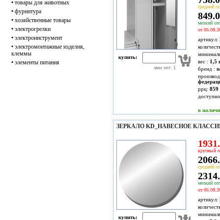
•
товары для животных
средний оп
•
фурнитура
849.0
•
хозяйственные товары
мелкий опт
•
электрогрелки
от 06.08.2
•
электроинструмент
артикул:
•
электромонтажные изделия,
количест
клеммы
минимал
купить:
вес :
1,5 
•
элементы питания
мин опт: 1
бренд :
n
производ
федерац
ррц:
859 
доступн
в налич
ЗЕРКАЛО KD_НАВЕСНОЕ КЛАССИК-
1931.
крупный о
2066.
средний оп
2314.
мелкий опт
от 06.08.2
артикул:
количест
минимал
купить: