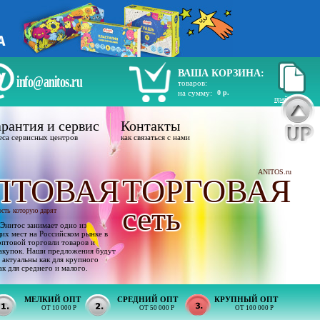
ВАША КОРЗИНА:
info@anitos.ru
товаров:
на сумму:
0 р.
прайс лист
рантия и сервис
Контакты
еса сервисных центров
как связаться с нами
ANITOS.ru
ПТОВАЯ
ТОРГОВАЯ
сеть
ость которую дарят
Энитос занимает одно из
х мест на Российском рынке в
оптовой торговли товаров и
акупок. Наши предложения будут
 актуальны как для крупного
ак для среднего и малого.
МЕЛКИЙ ОПТ
СРЕДНИЙ ОПТ
КРУПНЫЙ ОПТ
ОТ 10 000 Р
ОТ 50 000 Р
ОТ 100 000 Р