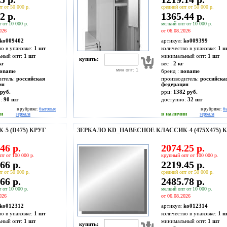
т от 50 000 р.
средний опт от 50 000 р.
2 р.
1365.44 р.
 от 10 000 р.
мелкий опт от 10 000 р.
026
от 06.08.2026
ko009402
артикул:
ko009399
во в упаковке:
1 шт
количество в упаковке:
1 ш
ьный опт:
1 шт
минимальный опт:
1 шт
купить:
кг
вес :
2 кг
мин опт: 1
oname
бренд :
noname
итель:
российская
производитель:
российска
ия
федерация
руб.
ррц:
1382 руб.
о:
90
шт
доступно:
32
шт
в рубрике:
бытовые
в рубрике:
б
ии
в наличии
зеркала
зеркала
5 (D475) КРУГ
ЗЕРКАЛО KD_НАВЕСНОЕ КЛАССИК-4 (475Х475) 
46 р.
2074.25 р.
пт от 100 000 р.
крупный опт от 100 000 р.
66 р.
2219.45 р.
т от 50 000 р.
средний опт от 50 000 р.
66 р.
2485.78 р.
 от 10 000 р.
мелкий опт от 10 000 р.
026
от 06.08.2026
ko012312
артикул:
ko012314
во в упаковке:
1 шт
количество в упаковке:
1 ш
ьный опт:
1 шт
минимальный опт:
1 шт
купить: