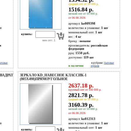
средний опт от 50 000 р.
1516.84 р.
мелкий опт от 10 000 р.
от 06.08.2026
артикул:
ko009398
т
количество в упаковке:
1 шт
минимальный опт:
1 шт
купить:
вес :
4 кг
мин опт: 1
бренд :
noname
я
производитель:
российская
федерация
ррц:
1550 руб.
доступно:
119
шт
ытовые
в рубрике:
бытовые
в наличии
зеркала
КВАДРАТ
ЗЕРКАЛО KD_НАВЕСНОЕ КЛАССИК-1
(805Х498)ПРЯМОУГОЛЬНОЕ
2637.18 р.
крупный опт от 100 000 р.
2821.78 р.
средний опт от 50 000 р.
3160.39 р.
мелкий опт от 10 000 р.
от 06.08.2026
артикул:
ko012313
т
количество в упаковке:
1 шт
минимальный опт:
1 шт
купить: