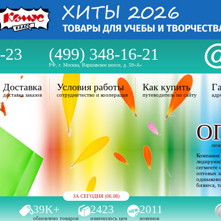
-23
(499) 348-16-21
РФ, г. Москва, Варшавское шоссе, д. 59«А»
Доставка
Условия работы
Как купить
Га
доставка заказов
сотрудничество и кооперация
путеводитель по сайту
адр
О
легк
Компания 
лидирующи
сегменте 
оптовых з
одинаково
бизнеса, т
ЗА СЕГОДНЯ (06.08)
39K+
2423
2011
обновлено товаров
изменилось цен
новинок