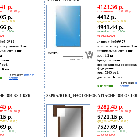
ПРЯМОУГОЛЬНОЕ
41 р.
4123.36 р.
пт от 100 000 р.
крупный опт от 100 000 р.
05 р.
4412 р.
т от 50 000 р.
средний опт от 50 000 р.
66 р.
4941.44 р.
 от 10 000 р.
мелкий опт от 10 000 р.
026
от 06.08.2026
ko012319
артикул:
ko009372
во в упаковке:
1 шт
количество в упаковке:
1 ш
ьный опт:
1 шт
минимальный опт:
1 шт
купить:
кг
вес :
7,2 кг
мин опт: 1
oname
бренд :
noname
7 руб.
производитель:
российска
федерация
о:
8
шт
ррц:
5343 руб.
в рубрике:
бытовые
доступно:
61
шт
ии
зеркала
в рубрике:
б
в наличии
зеркала
 1801 БУ-1 БУК
ЗЕРКАЛО KD_ НАСТЕННОЕ ATTACHE 1801 ОР-1 О
45 р.
6281.45 р.
пт от 100 000 р.
крупный опт от 100 000 р.
15 р.
6721.15 р.
т от 50 000 р.
средний опт от 50 000 р.
69 р.
7527.69 р.
 от 10 000 р.
мелкий опт от 10 000 р.
026
от 06.08.2026