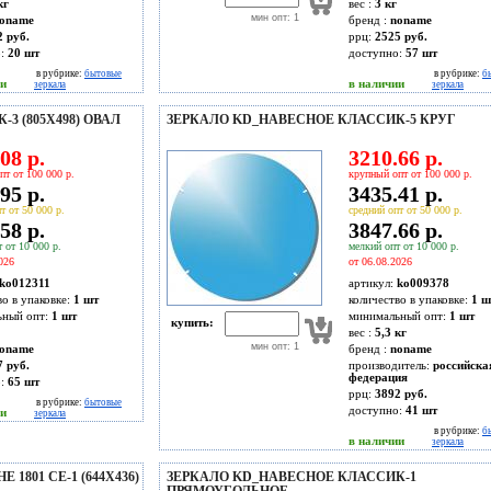
кг
вес :
3 кг
мин опт: 1
oname
бренд :
noname
2 руб.
ррц:
2525 руб.
о:
20
шт
доступно:
57
шт
в рубрике:
бытовые
в рубрике:
б
ии
в наличии
зеркала
зеркала
3 (805Х498) ОВАЛ
ЗЕРКАЛО KD_НАВЕСНОЕ КЛАССИК-5 КРУГ
08 р.
3210.66 р.
пт от 100 000 р.
крупный опт от 100 000 р.
95 р.
3435.41 р.
т от 50 000 р.
средний опт от 50 000 р.
58 р.
3847.66 р.
 от 10 000 р.
мелкий опт от 10 000 р.
026
от 06.08.2026
ko012311
артикул:
ko009378
во в упаковке:
1 шт
количество в упаковке:
1 ш
ьный опт:
1 шт
минимальный опт:
1 шт
купить:
вес :
5,3 кг
мин опт: 1
oname
бренд :
noname
7 руб.
производитель:
российска
федерация
о:
65
шт
ррц:
3892 руб.
в рубрике:
бытовые
доступно:
41
шт
ии
зеркала
в рубрике:
б
в наличии
зеркала
1801 СЕ-1 (644Х436)
ЗЕРКАЛО KD_НАВЕСНОЕ КЛАССИК-1