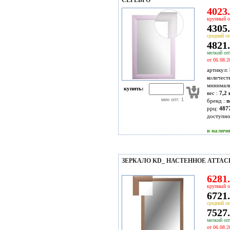
СЕРЕБРО
4023.
крупный о
4305.
средний оп
4821.
мелкий опт
от 06.08.2
артикул:
количест
минимал
купить:
вес :
7,2 
мин опт: 1
бренд :
n
ррц:
487
доступн
в налич
ЗЕРКАЛО KD_ НАСТЕННОЕ ATTACHE
6281.
крупный о
6721.
средний оп
7527.
мелкий опт
от 06.08.2