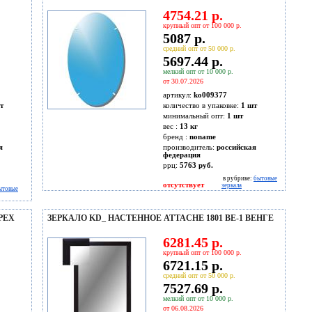
4754.21 р.
крупный опт от 100 000 р.
5087 р.
средний опт от 50 000 р.
5697.44 р.
мелкий опт от 10 000 р.
от 30.07.2026
артикул:
ko009377
т
количество в упаковке:
1 шт
минимальный опт:
1 шт
вес :
13 кг
бренд :
noname
я
производитель:
российская
федерация
ррц:
5763 руб.
в рубрике:
бытовые
отсутствует
зеркала
ытовые
РЕХ
ЗЕРКАЛО KD_ НАСТЕННОЕ ATTACHE 1801 ВЕ-1 ВЕНГЕ
6281.45 р.
крупный опт от 100 000 р.
6721.15 р.
средний опт от 50 000 р.
7527.69 р.
мелкий опт от 10 000 р.
от 06.08.2026