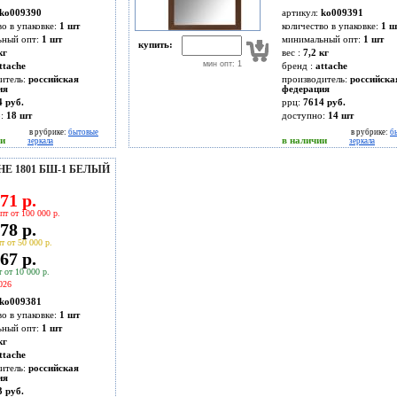
ko009390
артикул:
ko009391
во в упаковке:
1 шт
количество в упаковке:
1 ш
ьный опт:
1 шт
минимальный опт:
1 шт
купить:
кг
вес :
7,2 кг
мин опт: 1
ttache
бренд :
attache
итель:
российская
производитель:
российска
ия
федерация
4 руб.
ррц:
7614 руб.
о:
18
шт
доступно:
14
шт
в рубрике:
бытовые
в рубрике:
б
ии
в наличии
зеркала
зеркала
E 1801 БШ-1 БЕЛЫЙ
71 р.
пт от 100 000 р.
78 р.
т от 50 000 р.
67 р.
 от 10 000 р.
026
ko009381
во в упаковке:
1 шт
ьный опт:
1 шт
кг
ttache
итель:
российская
ия
3 руб.