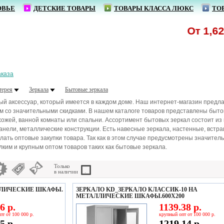
ОВЬЕ
ДЕТСКИЕ ТОВАРЫ
ТОВАРЫ КЛАССА ЛЮКС
ТО
От 1,62 р. -
аказа
терея
Зеркала
Бытовые зеркала
й аксессуар, который имеется в каждом доме. Наш интернет-магазин предл
м со значительными скидками. В нашем каталоге товаров представлены быт
ожей, ванной комнаты или спальни. Ассортимент бытовых зеркал состоит из 
нели, металлические конструкции. Есть навесные зеркала, настенные, встр
лать оптовые закупки товара. Так как в этом случае предусмотрены значите
ким и крупным оптом товаров таких как бытовые зеркала.
Только
в наличии
ЛЛИЧЕСКИЕ ШКАФЫ.
ЗЕРКАЛО KD_ЗЕРКАЛО КЛАССИК-10 НА
МЕТАЛЛИЧЕСКИЕ ШКАФЫ.600Х200
6 р.
1139.38 р.
пт от 100 000 р.
крупный опт от 100 000 р.
5 р.
1219.14 р.