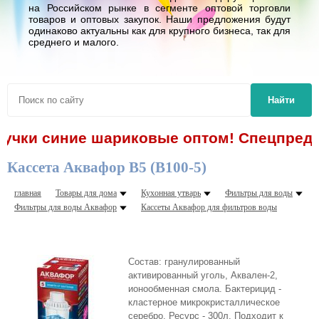
на Российском рынке в сегменте оптовой торговли
товаров и оптовых закупок. Наши предложения будут
одинаково актуальны как для крупного бизнеса, так для
среднего и малого.
Найти
 ручки синие шариковые оптом! Спецпредл
Кассета Аквафор В5 (В100-5)
главная
Товары для дома
Кухонная утварь
Фильтры для воды
Фильтры для воды Аквафор
Кассеты Аквафор для фильтров воды
Состав: гранулированный
активированный уголь, Аквален-2,
ионообменная смола. Бактерицид -
кластерное микрокристаллическое
серебро. Ресурс - 300л. Подходит к