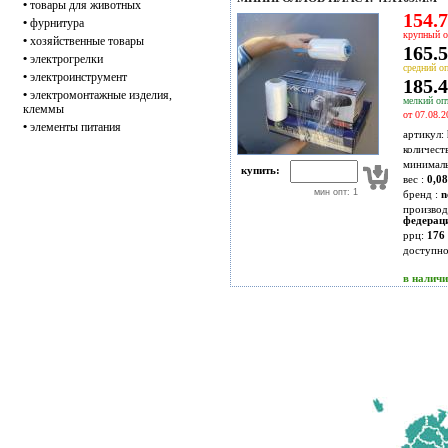
•
товары для животных
154.7
•
фурнитура
крупный о
•
хозяйственные товары
165.5
•
электрогрелки
средний оп
•
электроинструмент
185.4
•
электромонтажные изделия,
мелкий опт
клеммы
от 07.08.2
•
элементы питания
артикул:
количест
минимал
купить:
вес :
0,08
мин опт: 1
бренд :
n
производ
федерац
ррц:
176 
доступн
в налич