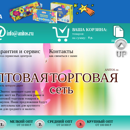
ВАША КОРЗИНА:
info@anitos.ru
товаров:
на сумму:
0 р.
прайс лист
рантия и сервис
Контакты
еса сервисных центров
как связаться с нами
ANITOS.ru
ПТОВАЯ
ТОРГОВАЯ
сеть
ость которую дарят
Энитос занимает одно из
х мест на Российском рынке в
оптовой торговли товаров и
акупок. Наши предложения будут
 актуальны как для крупного
ак для среднего и малого.
МЕЛКИЙ ОПТ
СРЕДНИЙ ОПТ
КРУПНЫЙ ОПТ
ОТ 10 000 Р
ОТ 50 000 Р
ОТ 100 000 Р