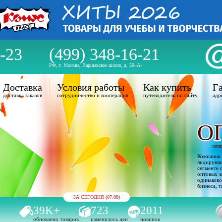
-23
(499) 348-16-21
РФ, г. Москва, Варшавское шоссе, д. 59«А»
Доставка
Условия работы
Как купить
Га
доставка заказов
сотрудничество и кооперация
путеводитель по сайту
адр
О
легк
Компания 
лидирующи
сегменте 
оптовых з
одинаково
бизнеса, т
ЗА СЕГОДНЯ (07.08)
39K+
723
2011
обновлено товаров
изменилось цен
новинок