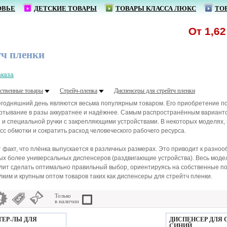
ОВЬЕ
ДЕТСКИЕ ТОВАРЫ
ТОВАРЫ КЛАССА ЛЮКС
ТО
От 1,62 р.
тч пленки
аказа
ственные товары
Стрейч-пленка
Диспенсеры для стрейтч пленки
егодняшний день являются весьма популярным товаром. Его приобретение поз
ртывание в разы аккуратнее и надёжнее. Самым распространённым варианто
и специальной ручки с закрепляющими устройствами. В некоторых моделях, э
с обмотки и сократить расход человеческого рабочего ресурса.
 факт, что плёнка выпускается в различных размерах. Это приводит к разн
х более универсальных диспенсеров (раздвигающие устройства). Весь моде
лит сделать оптимально правильный выбор, ориентируясь на собственные по
ким и крупным оптом товаров таких как диспенсеры для стрейтч пленки.
Только
в наличии
ТЕР-ЛЫ ДЛЯ
ДИСПЕНСЕР ДЛЯ 
СИНИЙ