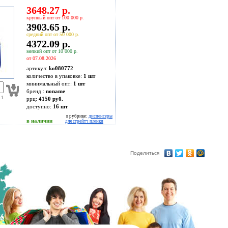
3648.27 р.
крупный опт от 100 000 р.
3903.65 р.
средний опт от 50 000 р.
4372.09 р.
мелкий опт от 10 000 р.
от 07.08.2026
артикул:
ko080772
количество в упаковке:
1 шт
минимальный опт:
1 шт
бренд :
noname
 1
ррц:
4150 руб.
доступно:
16
шт
в рубрике:
диспенсеры
в наличии
для стрейтч пленки
Поделиться