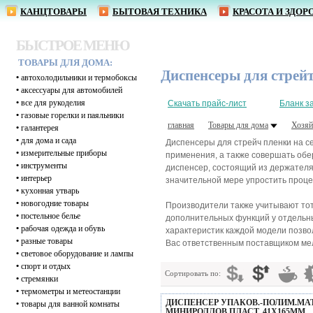
КАНЦТОВАРЫ
БЫТОВАЯ ТЕХНИКА
КРАСОТА И ЗДОР
БЫСТРОЕ МЕНЮ
ТОВАРЫ ДЛЯ ДОМА:
Диспенсеры для стрей
•
автохолодильники и термобоксы
•
аксессуары для автомобилей
•
все для рукоделия
Скачать прайс-лист
Бланк з
•
газовые горелки и паяльники
главная
Товары для дома
Хозяй
•
галантерея
•
для дома и сада
Диспенсеры для стрейч пленки на с
•
измерительные приборы
применения, а также совершать обе
•
инструменты
диспенсер, состоящий из держателя 
•
интерьер
значительной мере упростить процес
•
кухонная утварь
•
новогодние товары
Производители также учитывают тот
•
постельное белье
дополнительных функций у отдельны
•
рабочая одежда и обувь
характеристик каждой модели позво
•
разные товары
Вас ответственным поставщиком мел
•
световое оборудование и лампы
•
спорт и отдых
Сортировать по:
•
стремянки
•
термометры и метеостанции
ДИСПЕНСЕР УПАКОВ.-ПОЛИМ.МА
•
товары для ванной комнаты
МИНИРОЛЛОВ ПЛАСТ. 41Х165ММ