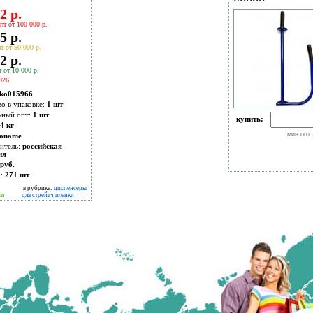
2 р.
пт от 100 000 р.
5 р.
т от 50 000 р.
2 р.
 от 10 000 р.
026
ko015966
во в упаковке:
1 шт
ьный опт:
1 шт
купить:
4 кг
мин опт:
oname
итель:
российская
ия
руб.
о:
271
шт
в рубрике:
диспенсеры
ии
для стрейтч пленки