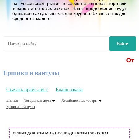
на Российском рынке в сегменте оптовой торговли
товаров и оптовых закупок. Наши предложения будут
одинаково актуальны как для крупного бизнеса, так для
среднего и малого.
Найти
От 1,6
Ершики и вантузы
Скачать прайс-лист
Бланк заказа
главная
Товары для дома
Хозяйственные товары
Ершики и вантузы
ЕРШИК ДЛЯ УНИТАЗА БЕЗ ПОДСТАВКИ РИО В1031