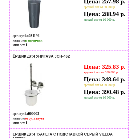
Цена: 257.98 р.
средний опт от 50 000 р.
Цена: 288.94 р.
мелкий опт от 10 000 р.
артикул
ko031192
наличие
в наличии
мин опт.
1
ЁРШИК ДЛЯ УНИТАЗА JCH-462
Цена: 325.83 р.
крупный опт от 100 000 р.
Цена: 348.64 р.
средний опт от 50 000 р.
Цена: 390.48 р.
мелкий опт от 10 000 р.
артикул
kt000003
наличие
отсутствует
мин опт.
1
ЕРШИК ДЛЯ ТУАЛЕТА С ПОДСТАВКОЙ СЕРЫЙ VILEDA