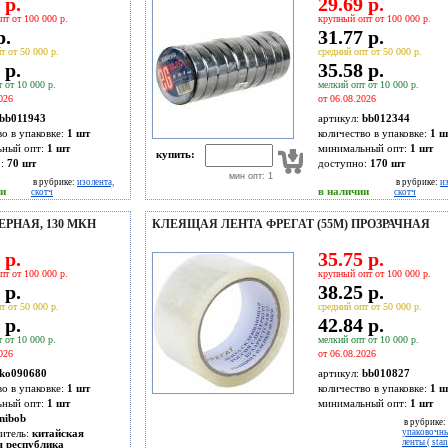
 р.
29.69 р.
пт от 100 000 р.
крупный опт от 100 000 р.
р.
31.77 р.
т от 50 000 р.
средний опт от 50 000 р.
 р.
35.58 р.
 от 10 000 р.
мелкий опт от 10 000 р.
026
от 06.08.2026
bb011943
артикул:
bb012344
во в упаковке:
1 шт
количество в упаковке:
1 ш
ьный опт:
1 шт
минимальный опт:
1 шт
купить:
о:
70
шт
доступно:
170
шт
мин опт: 1
в рубрике:
изолента,
в рубрике:
и
ии
в наличии
скотч
скотч
ЕРНАЯ, 130 МКН
КЛЕЯЩАЯ ЛЕНТА ФРЕГАТ (55М) ПРОЗРАЧНАЯ
 р.
35.75 р.
пт от 100 000 р.
крупный опт от 100 000 р.
 р.
38.25 р.
т от 50 000 р.
средний опт от 50 000 р.
 р.
42.84 р.
 от 10 000 р.
мелкий опт от 10 000 р.
026
от 06.08.2026
ko090680
артикул:
bb010827
во в упаковке:
1 шт
количество в упаковке:
1 ш
ьный опт:
1 шт
минимальный опт:
1 шт
nibob
в рубрике:
итель:
китайская
упаковочны
ленты ( sta
я республика