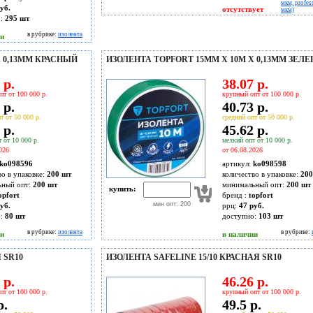
мкм, profes
уб.
отсутствует
мкм)
о:
295
шт
в рубрике:
изолента
ии
Х 0,13ММ КРАСНЫЙ
ИЗОЛЕНТА TOPFORT 15ММ Х 10М Х 0,13ММ ЗЕЛ
 р.
38.07 р.
пт от 100 000 р.
крупный опт от 100 000 р.
 р.
40.73 р.
т от 50 000 р.
средний опт от 50 000 р.
 р.
45.62 р.
 от 10 000 р.
мелкий опт от 10 000 р.
026
от 06.08.2026
ko098596
артикул:
ko098598
во в упаковке:
200 шт
количество в упаковке:
200
ьный опт:
200 шт
минимальный опт:
200 шт
купить:
opfort
бренд :
topfort
мин опт: 200
уб.
ррц:
47 руб.
о:
80
шт
доступно:
103
шт
в рубрике:
изолента
в рубрике:
ии
в наличии
 SR10
ИЗОЛЕНТА SAFELINE 15/10 КРАСНАЯ SR10
 р.
46.26 р.
пт от 100 000 р.
крупный опт от 100 000 р.
р.
49.5 р.