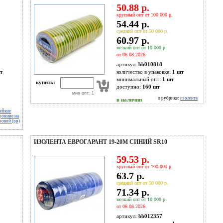
50.88 р.
крупный опт от 100 000 р.
54.44 р.
средний опт от 50 000 р.
60.97 р.
мелкий опт от 10 000 р.
от 06.08.2026
артикул:
bb010818
т
количество в упаковке:
1 шт
минимальный опт:
1 шт
купить:
доступно:
160
шт
мин опт: 1
в рубрике:
изолента
в наличии
лейкие
ронние на
овой (pp)
ИЗОЛЕНТА ЕВРОГАРАНТ 19-20М СИНИЙ SR10
59.53 р.
крупный опт от 100 000 р.
63.7 р.
средний опт от 50 000 р.
71.34 р.
мелкий опт от 10 000 р.
от 06.08.2026
артикул:
bb012357