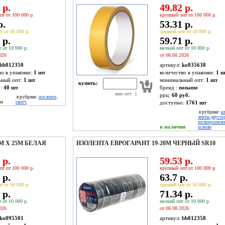
 р.
49.82 р.
пт от 100 000 р.
крупный опт от 100 000 р.
р.
53.31 р.
т от 50 000 р.
средний опт от 50 000 р.
 р.
59.71 р.
 от 10 000 р.
мелкий опт от 10 000 р.
026
от 06.08.2026
bb012350
артикул:
ko035638
во в упаковке:
1 шт
количество в упаковке:
1 ш
ьный опт:
1 шт
минимальный опт:
1 шт
купить:
о:
40
шт
бренд :
noname
мин опт: 1
ррц:
68 руб.
в рубрике:
изолента,
ии
скотч
доступно:
1761
шт
в рубрике:
к
ленты двусто
полипропилен
в наличии
основе
 Х 25М БЕЛАЯ
ИЗОЛЕНТА ЕВРОГАРАНТ 19-20М ЧЕРНЫЙ SR10
 р.
59.53 р.
пт от 100 000 р.
крупный опт от 100 000 р.
 р.
63.7 р.
т от 50 000 р.
средний опт от 50 000 р.
 р.
71.34 р.
 от 10 000 р.
мелкий опт от 10 000 р.
026
от 06.08.2026
ko095501
артикул:
bb012358