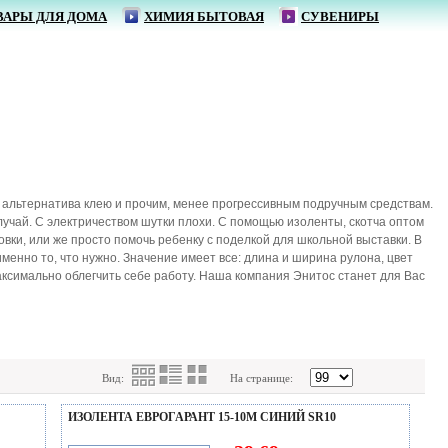
ВАРЫ ДЛЯ ДОМА
ХИМИЯ БЫТОВАЯ
СУВЕНИРЫ
ая альтернатива клею и прочим, менее прогрессивным подручным средствам.
учай. С электричеством шутки плохи. С помощью изоленты, скотча оптом
вки, или же просто помочь ребенку с поделкой для школьной выставки. В
енно то, что нужно. Значение имеет все: длина и ширина рулона, цвет
аксимально облегчить себе работу. Наша компания Энитос станет для Вас
Вид:
На странице:
ИЗОЛЕНТА ЕВРОГАРАНТ 15-10М СИНИЙ SR10