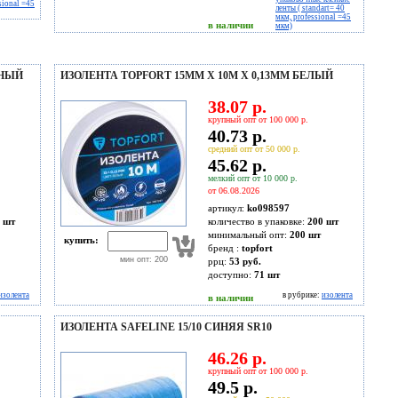
sional =45
ленты ( standart= 40
мкм, professional =45
в наличии
мкм)
ЕНЫЙ
ИЗОЛЕНТА TOPFORT 15ММ Х 10М Х 0,13ММ БЕЛЫЙ
38.07 р.
крупный опт от 100 000 р.
40.73 р.
средний опт от 50 000 р.
45.62 р.
мелкий опт от 10 000 р.
от 06.08.2026
артикул:
ko098597
 шт
количество в упаковке:
200 шт
минимальный опт:
200 шт
купить:
бренд :
topfort
мин опт: 200
ррц:
53 руб.
доступно:
71
шт
изолента
в рубрике:
изолента
в наличии
ИЗОЛЕНТА SAFELINE 15/10 СИНЯЯ SR10
46.26 р.
крупный опт от 100 000 р.
49.5 р.