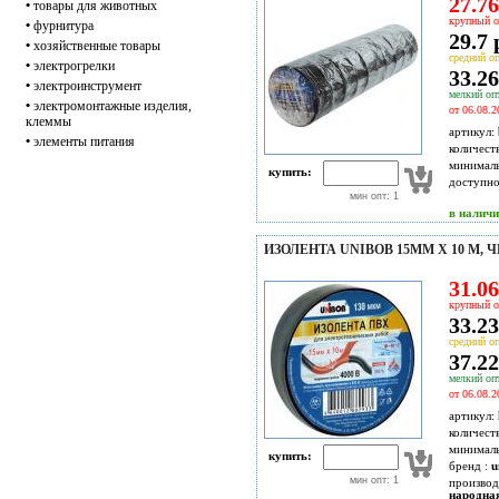
27.76
•
товары для животных
крупный о
•
фурнитура
29.7 
•
хозяйственные товары
средний оп
•
электрогрелки
33.26
•
электроинструмент
мелкий опт
•
электромонтажные изделия,
от 06.08.2
клеммы
артикул:
•
элементы питания
количест
минимал
купить:
доступн
мин опт: 1
в налич
ИЗОЛЕНТА UNIBOB 15ММ Х 10 М, Ч
31.06
крупный о
33.23
средний оп
37.22
мелкий опт
от 06.08.2
артикул:
количест
минимал
купить:
бренд :
u
мин опт: 1
производ
народна