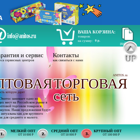
ВАША КОРЗИНА:
info@anitos.ru
товаров:
на сумму:
0 р.
прайс лист
рантия и сервис
Контакты
еса сервисных центров
как связаться с нами
ANITOS.ru
ПТОВАЯ
ТОРГОВАЯ
сеть
ость которую дарят
Энитос занимает одно из
х мест на Российском рынке в
оптовой торговли товаров и
акупок. Наши предложения будут
 актуальны как для крупного
ак для среднего и малого.
МЕЛКИЙ ОПТ
СРЕДНИЙ ОПТ
КРУПНЫЙ ОПТ
ОТ 10 000 Р
ОТ 50 000 Р
ОТ 100 000 Р