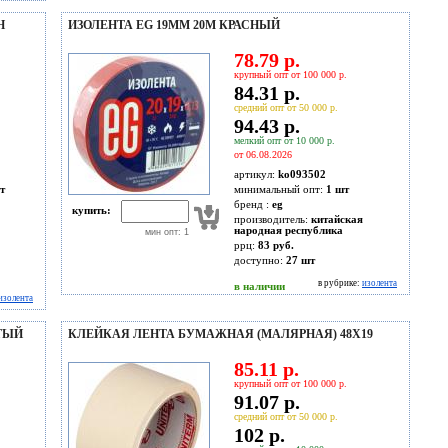
Н
ИЗОЛЕНТА EG 19ММ 20М КРАСНЫЙ
78.79 р.
крупный опт от 100 000 р.
84.31 р.
средний опт от 50 000 р.
94.43 р.
мелкий опт от 10 000 р.
от 06.08.2026
артикул:
ko093502
т
минимальный опт:
1 шт
бренд :
eg
купить:
производитель:
китайская
народная республика
мин опт: 1
ррц:
83 руб.
доступно:
27
шт
в рубрике:
изолента
в наличии
изолента
ЛТЫЙ
КЛЕЙКАЯ ЛЕНТА БУМАЖНАЯ (МАЛЯРНАЯ) 48Х19
85.11 р.
крупный опт от 100 000 р.
91.07 р.
средний опт от 50 000 р.
102 р.