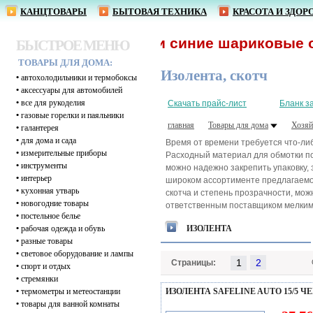
КАНЦТОВАРЫ
БЫТОВАЯ ТЕХНИКА
КРАСОТА И ЗДОР
1,62 р. - ручки синие шариковые оптом! С
БЫСТРОЕ МЕНЮ
ТОВАРЫ ДЛЯ ДОМА:
Изолента, скотч
•
автохолодильники и термобоксы
•
аксессуары для автомобилей
•
все для рукоделия
Скачать прайс-лист
Бланк з
•
газовые горелки и паяльники
главная
Товары для дома
Хозяй
•
галантерея
•
для дома и сада
Время от времени требуется что-либ
•
измерительные приборы
Расходный материал для обмотки по
•
инструменты
можно надежно закрепить упаковку, 
•
интерьер
широком ассортименте предлагаемог
•
кухонная утварь
скотча и степень прозрачности, мо
•
новогодние товары
ответственным поставщиком мелким и
•
постельное белье
•
рабочая одежда и обувь
ИЗОЛЕНТА
•
разные товары
•
световое оборудование и лампы
1
Страницы:
•
спорт и отдых
•
стремянки
•
термометры и метеостанции
ИЗОЛЕНТА SAFELINE AUTO 15/5 Ч
•
товары для ванной комнаты