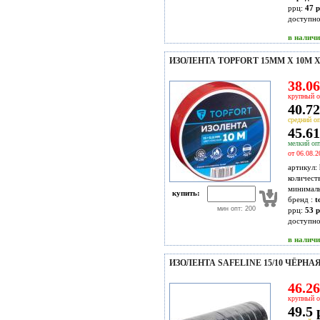
ррц:
47 р
доступн
в налич
ИЗОЛЕНТА TOPFORT 15ММ Х 10М 
38.06
крупный о
40.72
средний оп
45.61
мелкий опт
от 06.08.2
артикул:
количест
минимал
купить:
бренд :
t
мин опт: 200
ррц:
53 р
доступн
в налич
ИЗОЛЕНТА SAFELINE 15/10 ЧЁРНАЯ
46.26
крупный о
49.5 