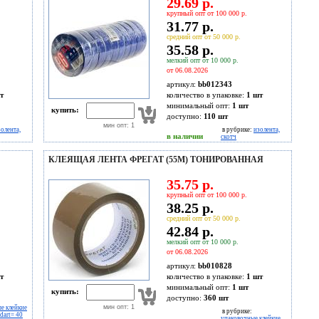
29.69 р.
крупный опт от 100 000 р.
31.77 р.
средний опт от 50 000 р.
35.58 р.
мелкий опт от 10 000 р.
от 06.08.2026
артикул:
bb012343
т
количество в упаковке:
1 шт
минимальный опт:
1 шт
купить:
доступно:
110
шт
мин опт: 1
золента,
в рубрике:
изолента,
в наличии
скотч
КЛЕЯЩАЯ ЛЕНТА ФРЕГАТ (55М) ТОНИРОВАННАЯ
35.75 р.
крупный опт от 100 000 р.
38.25 р.
средний опт от 50 000 р.
42.84 р.
мелкий опт от 10 000 р.
от 06.08.2026
артикул:
bb010828
т
количество в упаковке:
1 шт
минимальный опт:
1 шт
купить:
доступно:
360
шт
мин опт: 1
е клейкие
в рубрике:
ndart= 40
упаковочные клейкие