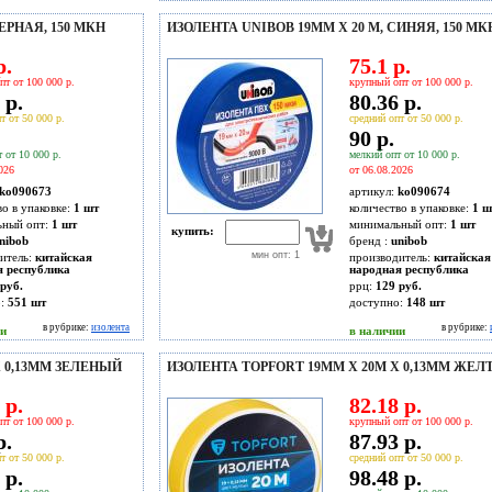
ЕРНАЯ, 150 МКН
ИЗОЛЕНТА UNIBOB 19ММ Х 20 М, СИНЯЯ, 150 МК
р.
75.1 р.
пт от 100 000 р.
крупный опт от 100 000 р.
 р.
80.36 р.
т от 50 000 р.
средний опт от 50 000 р.
90 р.
 от 10 000 р.
мелкий опт от 10 000 р.
026
от 06.08.2026
ko090673
артикул:
ko090674
во в упаковке:
1 шт
количество в упаковке:
1 ш
ьный опт:
1 шт
минимальный опт:
1 шт
купить:
nibob
бренд :
unibob
мин опт: 1
итель:
китайская
производитель:
китайская
я республика
народная республика
руб.
ррц:
129 руб.
о:
551
шт
доступно:
148
шт
в рубрике:
изолента
в рубрике:
ии
в наличии
Х 0,13ММ ЗЕЛЕНЫЙ
ИЗОЛЕНТА TOPFORT 19ММ Х 20М Х 0,13ММ ЖЕ
 р.
82.18 р.
пт от 100 000 р.
крупный опт от 100 000 р.
р.
87.93 р.
т от 50 000 р.
средний опт от 50 000 р.
 р.
98.48 р.