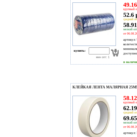
49.16
крупный о
52.6 
средний оп
58.91
мелкий опт
от 06.08.2
артикул:
количест
минимал
купить:
доступн
мин опт: 1
в налич
КЛЕЙКАЯ ЛЕНТА МАЛЯРНАЯ 25ММ
58.12
крупный о
62.19
средний оп
69.65
мелкий опт
от 06.08.2
артикул: