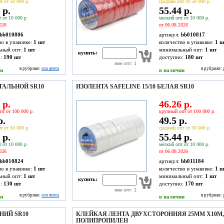
т от 50 000 р.
средний опт от 50 000 р.
 р.
55.44 р.
 от 10 000 р.
мелкий опт от 10 000 р.
026
от 06.08.2026
bb010806
артикул:
bb010817
во в упаковке:
1 шт
количество в упаковке:
1 ш
ьный опт:
1 шт
минимальный опт:
1 шт
купить:
о:
190
шт
доступно:
180
шт
мин опт: 1
в рубрике:
изолента
в рубрике:
ии
в наличии
СТАЛЬНОЙ SR10
ИЗОЛЕНТА SAFELINE 15/10 БЕЛАЯ SR10
 р.
46.26 р.
пт от 100 000 р.
крупный опт от 100 000 р.
р.
49.5 р.
т от 50 000 р.
средний опт от 50 000 р.
 р.
55.44 р.
 от 10 000 р.
мелкий опт от 10 000 р.
026
от 06.08.2026
bb010824
артикул:
bb011184
во в упаковке:
1 шт
количество в упаковке:
1 ш
ьный опт:
1 шт
минимальный опт:
1 шт
купить:
о:
130
шт
доступно:
170
шт
мин опт: 1
в рубрике:
изолента
в рубрике:
ии
в наличии
НИЙ SR10
КЛЕЙКАЯ ЛЕНТА ДВУХСТОРОННЯЯ 25ММ Х10М,
ПОЛИПРОПИЛЕН