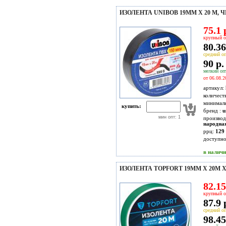
ИЗОЛЕНТА UNIBOB 19ММ Х 20 М, Ч
75.1 
крупный о
80.36
средний оп
90 р.
мелкий опт
от 06.08.2
артикул:
количест
минимал
купить:
бренд :
u
мин опт: 1
производ
народна
ррц:
129 
доступн
в налич
ИЗОЛЕНТА TOPFORT 19ММ Х 20М 
82.15
крупный о
87.9 
средний оп
98.45