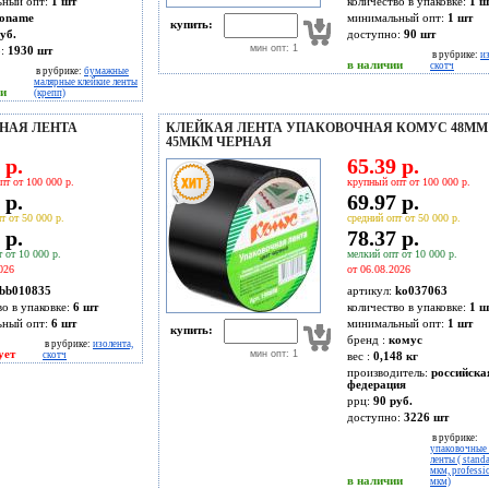
ьный опт:
1 шт
количество в упаковке:
1 ш
oname
минимальный опт:
1 шт
купить:
уб.
доступно:
90
шт
мин опт: 1
о:
1930
шт
в рубрике:
и
в наличии
скотч
в рубрике:
бумажные
малярные клейкие ленты
ии
(крепп)
НАЯ ЛЕНТА
КЛЕЙКАЯ ЛЕНТА УПАКОВОЧНАЯ КОМУС 48ММ 
45МКМ ЧЕРНАЯ
 р.
65.39 р.
пт от 100 000 р.
крупный опт от 100 000 р.
 р.
69.97 р.
т от 50 000 р.
средний опт от 50 000 р.
 р.
78.37 р.
 от 10 000 р.
мелкий опт от 10 000 р.
026
от 06.08.2026
bb010835
артикул:
ko037063
во в упаковке:
6 шт
количество в упаковке:
1 ш
ьный опт:
6 шт
минимальный опт:
1 шт
купить:
бренд :
комус
в рубрике:
изолента,
ует
мин опт: 1
скотч
вес :
0,148 кг
производитель:
российска
федерация
ррц:
90 руб.
доступно:
3226
шт
в рубрике:
упаковочные 
ленты ( stand
мкм, professi
в наличии
мкм)