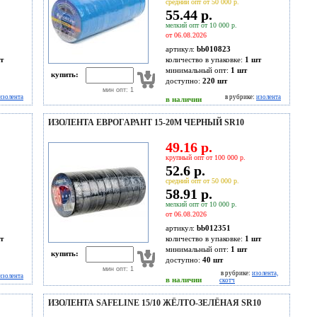
средний опт от 50 000 р.
55.44 р.
мелкий опт от 10 000 р.
от 06.08.2026
артикул:
bb010823
т
количество в упаковке:
1 шт
минимальный опт:
1 шт
купить:
доступно:
220
шт
мин опт: 1
изолента
в рубрике:
изолента
в наличии
ИЗОЛЕНТА ЕВРОГАРАНТ 15-20М ЧЕРНЫЙ SR10
49.16 р.
крупный опт от 100 000 р.
52.6 р.
средний опт от 50 000 р.
58.91 р.
мелкий опт от 10 000 р.
от 06.08.2026
артикул:
bb012351
т
количество в упаковке:
1 шт
минимальный опт:
1 шт
купить:
доступно:
40
шт
мин опт: 1
в рубрике:
изолента,
изолента
в наличии
скотч
ИЗОЛЕНТА SAFELINE 15/10 ЖЁЛТО-ЗЕЛЁНАЯ SR10