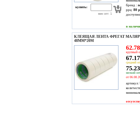
минимал
бренд :
n
купить:
ррц:
80 р
мин опт: 1
доступн
в налич
КЛЕЯЩАЯ ЛЕНТА ФРЕГАТ МАЛЯР
48ММ*20М
62.78
крупный о
67.17
средний оп
75.23
мелкий опт
от 06.08.2
артикул:
количест
минимал
отсутств