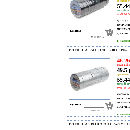
средний оп
55.44
мелкий опт
от 06.08.2
артикул:
количест
минимал
купить:
доступн
мин опт: 1
в налич
ИЗОЛЕНТА SAFELINE 15/10 СЕРО-
46.26
крупный о
49.5 
средний оп
55.44
мелкий опт
от 06.08.2
артикул:
количест
минимал
купить:
доступн
мин опт: 1
в налич
ИЗОЛЕНТА ЕВРОГАРАНТ 15-20М СИ