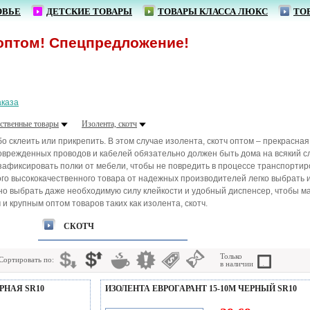
ОВЬЕ
ДЕТСКИЕ ТОВАРЫ
ТОВАРЫ КЛАССА ЛЮКС
ТО
пецпредложение!
аказа
ственные товары
Изолента, скотч
о склеить или прикрепить. В этом случае изолента, скотч оптом – прекрасн
врежденных проводов и кабелей обязательно должен быть дома на всякий сл
зафиксировать полки от мебели, чтобы не повредить в процессе транспортиро
о высококачественного товара от надежных производителей легко выбрать им
жно выбрать даже необходимую силу клейкости и удобный диспенсер, чтобы м
 крупным оптом товаров таких как изолента, скотч.
СКОТЧ
Только
Сортировать по:
в наличии
ЕРНАЯ SR10
ИЗОЛЕНТА ЕВРОГАРАНТ 15-10М ЧЕРНЫЙ SR10