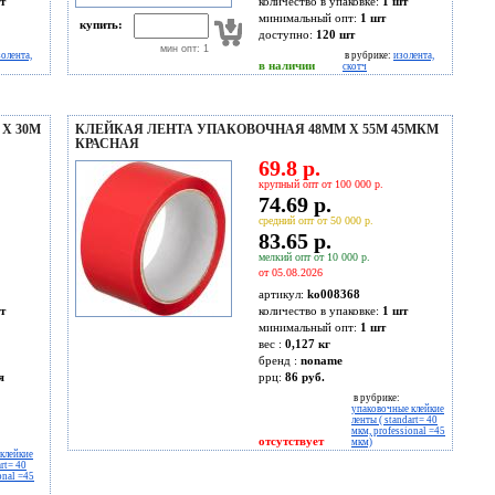
т
количество в упаковке:
1 шт
минимальный опт:
1 шт
купить:
доступно:
120
шт
мин опт: 1
золента,
в рубрике:
изолента,
в наличии
скотч
Х 30М
КЛЕЙКАЯ ЛЕНТА УПАКОВОЧНАЯ 48ММ Х 55М 45МКМ
КРАСНАЯ
69.8 р.
крупный опт от 100 000 р.
74.69 р.
средний опт от 50 000 р.
83.65 р.
мелкий опт от 10 000 р.
от 05.08.2026
артикул:
ko008368
т
количество в упаковке:
1 шт
минимальный опт:
1 шт
вес :
0,127 кг
бренд :
noname
я
ррц:
86 руб.
в рубрике:
упаковочные клейкие
ленты ( standart= 40
мкм, professional =45
отсутствует
мкм)
клейкие
art= 40
onal =45