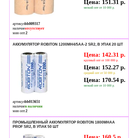
Цена: 151.31 р.
мелкий опт от 10 000 р.
артикул
bb009317
наличие
отсутствует
мин опт.
2
АККУМУЛЯТОР ROBITON 1200MH4/5AA-2 SR2, В УПАК 20 ШТ
Цена: 142.31 р.
крупный опт от 100 000 р.
Цена: 152.27 р.
средний опт от 50 000 р.
Цена: 170.54 р.
мелкий опт от 10 000 р.
артикул
bb013651
наличие
в наличии
мин опт.
2
ПРОМЫШЛЕННЫЙ АККУМУЛЯТОР ROBITON 1800MHAA
PROF SR2, В УПАК 50 ШТ
Цена: 160.5 р.