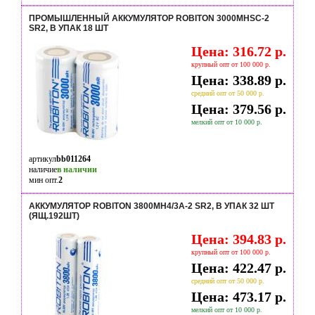
ПРОМЫШЛЕННЫЙ АККУМУЛЯТОР ROBITON 3000MHSC-2
SR2, В УПАК 18 ШТ
Цена: 316.72 р.
крупный опт от 100 000 р.
Цена: 338.89 р.
средний опт от 50 000 р.
Цена: 379.56 р.
мелкий опт от 10 000 р.
артикул
bb011264
наличие
в наличии
мин опт.
2
АККУМУЛЯТОР ROBITON 3800MH4/3A-2 SR2, В УПАК 32 ШТ
(ЯЩ.192ШТ)
Цена: 394.83 р.
крупный опт от 100 000 р.
Цена: 422.47 р.
средний опт от 50 000 р.
Цена: 473.17 р.
мелкий опт от 10 000 р.