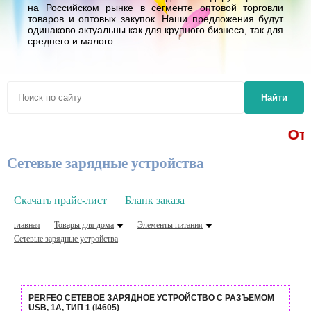
на Российском рынке в сегменте оптовой торговли
товаров и оптовых закупок. Наши предложения будут
одинаково актуальны как для крупного бизнеса, так для
среднего и малого.
Найти
От 1
Сетевые зарядные устройства
Скачать прайс-лист
Бланк заказа
главная
Товары для дома
Элементы питания
Сетевые зарядные устройства
PERFEO СЕТЕВОЕ ЗАРЯДНОЕ УСТРОЙСТВО С РАЗЪЕМОМ
USB, 1А, ТИП 1 (I4605)