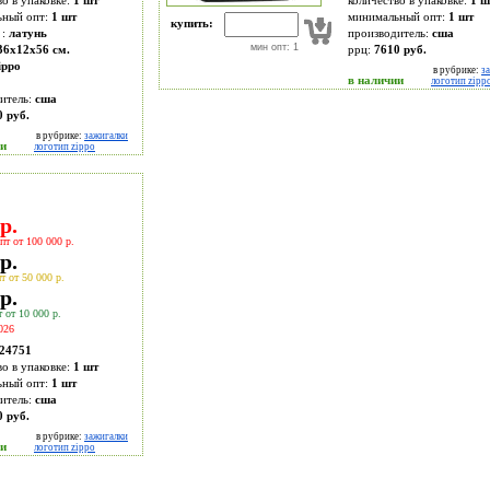
во в упаковке:
1 шт
количество в упаковке:
1 ш
ьный опт:
1 шт
минимальный опт:
1 шт
купить:
 :
латунь
производитель:
сша
мин опт: 1
36x12x56 см.
ррц:
7610 руб.
ippo
в рубрике:
з
в наличии
логотип zipp
итель:
сша
0 руб.
в рубрике:
зажигалки
ии
логотип zippo
р.
пт от 100 000 р.
р.
т от 50 000 р.
р.
 от 10 000 р.
026
24751
во в упаковке:
1 шт
ьный опт:
1 шт
итель:
сша
0 руб.
в рубрике:
зажигалки
ии
логотип zippo