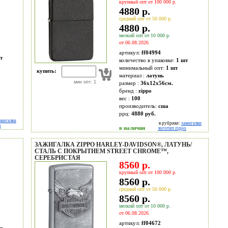
крупный опт от 100 000 р.
4880 р.
средний опт от 50 000 р.
4880 р.
мелкий опт от 10 000 р.
от 06.08.2026
артикул:
ff04994
т
количество в упаковке:
1 шт
минимальный опт:
1 шт
купить:
материал :
латунь
мин опт: 1
размер :
36x12x56см.
бренд :
zippo
вес :
100
производитель:
сша
ррц:
4880 руб.
ажигалки
в рубрике:
зажигалки
o
в наличии
логотип zippo
ЗАЖИГАЛКА ZIPPO HARLEY-DAVIDSON®, ЛАТУНЬ/
СТАЛЬ С ПОКРЫТИЕМ STREET CHROME™,
СЕРЕБРИСТАЯ
8560 р.
крупный опт от 100 000 р.
8560 р.
средний опт от 50 000 р.
8560 р.
мелкий опт от 10 000 р.
от 06.08.2026
артикул:
ff04672