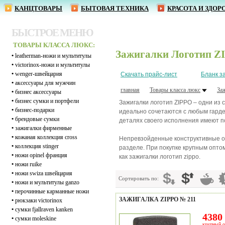
КАНЦТОВАРЫ
БЫТОВАЯ ТЕХНИКА
КРАСОТА И ЗДОР
БЫСТРОЕ МЕНЮ
ТОВАРЫ КЛАССА ЛЮКС:
Зажигалки Логотип Z
•
leatherman-ножи и мультитулы
•
victorinox-ножи и мультитулы
•
wenger-швейцария
Скачать прайс-лист
Бланк з
•
аксессуары для мужчин
главная
Товары класса люкс
За
•
бизнес аксессуары
•
бизнес сумки и портфели
Зажигалки логотип ZIPPO – одни из
•
бизнес-подарки
идеально сочетаются с любым гарде
•
брендовые сумки
деталях своего исполнения имеют п
•
зажигалки фирменные
•
кожаная коллекция cross
Непревзойденные конструктивные ос
•
коллекция stinger
разделе. При покупке крупным опто
•
ножи opinel франция
как зажигалки логотип zippo.
•
ножи ruike
•
ножи swiza швейцария
Сортировать по:
•
ножи и мультитулы ganzo
•
перочинные карманные ножи
ЗАЖИГАЛКА ZIPPO № 211
•
рюкзаки victorinox
•
сумки fjallraven kanken
4380 
•
сумки moleskine
крупный о