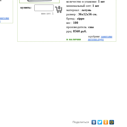
т
количество в упаковке:
1 шт
минимальный опт:
1 шт
купить:
материал :
латунь
мин опт: 1
размер :
36x12x56 см.
ажигалки
бренд :
zippo
o
вес :
100
производитель:
сша
ррц:
8560 руб.
в рубрике:
зажигалки
в наличии
логотип zippo
Поделиться