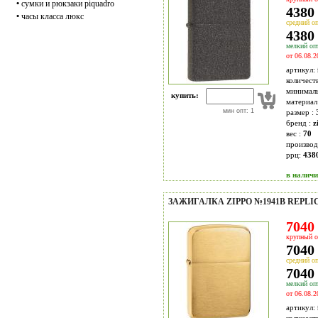
•
сумки и рюкзаки piquadro
4380 
•
часы класса люкс
средний оп
4380 
мелкий опт
от 06.08.2
артикул:
количест
минимал
купить:
материал
мин опт: 1
размер :
бренд :
z
вес :
70
производ
ррц:
438
в налич
ЗАЖИГАЛКА ZIPPO №1941B REPLI
7040 
крупный о
7040 
средний оп
7040 
мелкий опт
от 06.08.2
артикул: