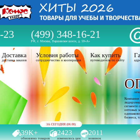
-23
(499) 348-16-21
РФ, г. Москва, Варшавское шоссе, д. 59«А»
Доставка
Условия работы
Как купить
Га
доставка заказов
сотрудничество и кооперация
путеводитель по сайту
адр
О
легк
Компания 
лидирующи
сегменте 
оптовых з
одинаково
бизнеса, т
ЗА СЕГОДНЯ (06.08)
39K+
2423
2011
обновлено товаров
изменилось цен
новинок