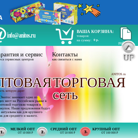
ВАША КОРЗИНА:
info@anitos.ru
товаров:
на сумму:
0 р.
прайс лист
рантия и сервис
Контакты
еса сервисных центров
как связаться с нами
ANITOS.ru
ПТОВАЯ
ТОРГОВАЯ
сеть
ость которую дарят
Энитос занимает одно из
х мест на Российском рынке в
оптовой торговли товаров и
акупок. Наши предложения будут
 актуальны как для крупного
ак для среднего и малого.
МЕЛКИЙ ОПТ
СРЕДНИЙ ОПТ
КРУПНЫЙ ОПТ
ОТ 10 000 Р
ОТ 50 000 Р
ОТ 100 000 Р