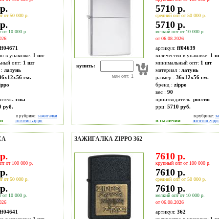
р.
5710 р.
т от 50 000 р.
средний опт от 50 000 р.
р.
5710 р.
 от 10 000 р.
мелкий опт от 10 000 р.
026
от 06.08.2026
ff04671
артикул:
ff04639
во в упаковке:
1 шт
количество в упаковке:
1 ш
ьный опт:
1 шт
минимальный опт:
1 шт
купить:
 :
латунь
материал :
латунь
мин опт: 1
36x12x56 см.
размер :
36x12x56 см.
ippo
бренд :
zippo
вес :
90
итель:
сша
производитель:
россия
0 руб.
ррц:
5710 руб.
в рубрике:
зажигалки
в рубрике:
з
ии
в наличии
логотип zippo
логотип zipp
CA
ЗАЖИГАЛКА ZIPPO 362
р.
7610 р.
пт от 100 000 р.
крупный опт от 100 000 р.
р.
7610 р.
т от 50 000 р.
средний опт от 50 000 р.
р.
7610 р.
 от 10 000 р.
мелкий опт от 10 000 р.
026
от 06.08.2026
ff04641
артикул:
362