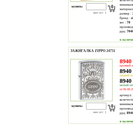
количест
минимал
купить:
материал
мин опт: 1
размер :
бренд :
z
вес :
70
производ
ррц:
704
в налич
ЗАЖИГАЛКА ZIPPO 24751
8940 
крупный о
8940 
средний оп
8940 
мелкий опт
от 06.08.2
артикул:
количест
минимал
купить:
производ
мин опт: 1
ррц:
894
в налич