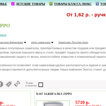
ОВЬЕ
ДЕТСКИЕ ТОВАРЫ
ТОВАРЫ КЛАССА ЛЮКС
ТО
От 1,62 р. - ручки с
IPPO
аказа
жигалки фирменные
zippo-зажигалки
Зажигалки Логотип zippo
 самых популярных зажигалок, приобретаемых в качестве подарка или предм
робом, признак хорошего вкуса и стиля, предмет гордости своего обладател
овышенную защиту от ветра, износостойкое покрытие и пожизненный гарант
обенности позволяют этим зажигалкам удобно располагаться в ладони и зажи
м предоставляются дополнительные скидки. Наша компания Энитос станет д
Только
в наличии
№167 ЗАЖИГАЛКА ZIPPO
р.
5710 р.
пт от 100 000 р.
крупный опт от 100 000 р.