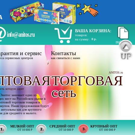
ВАША КОРЗИНА:
info@anitos.ru
товаров:
на сумму:
0 р.
прайс лист
рантия и сервис
Контакты
еса сервисных центров
как связаться с нами
ANITOS.ru
ПТОВАЯ
ТОРГОВАЯ
сеть
ость которую дарят
Энитос занимает одно из
х мест на Российском рынке в
оптовой торговли товаров и
акупок. Наши предложения будут
 актуальны как для крупного
ак для среднего и малого.
МЕЛКИЙ ОПТ
СРЕДНИЙ ОПТ
КРУПНЫЙ ОПТ
ОТ 10 000 Р
ОТ 50 000 Р
ОТ 100 000 Р