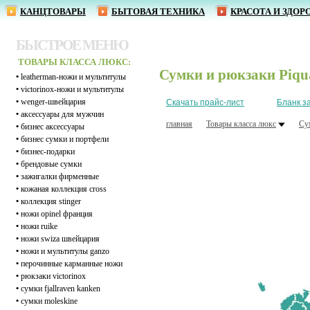
КАНЦТОВАРЫ
БЫТОВАЯ ТЕХНИКА
КРАСОТА И ЗДОР
БЫСТРОЕ МЕНЮ
ТОВАРЫ КЛАССА ЛЮКС:
Сумки и рюкзаки Piqu
•
leatherman-ножи и мультитулы
•
victorinox-ножи и мультитулы
•
wenger-швейцария
Скачать прайс-лист
Бланк з
•
аксессуары для мужчин
главная
Товары класса люкс
Су
•
бизнес аксессуары
•
бизнес сумки и портфели
•
бизнес-подарки
•
брендовые сумки
•
зажигалки фирменные
•
кожаная коллекция cross
•
коллекция stinger
•
ножи opinel франция
•
ножи ruike
•
ножи swiza швейцария
•
ножи и мультитулы ganzo
•
перочинные карманные ножи
•
рюкзаки victorinox
•
сумки fjallraven kanken
•
сумки moleskine