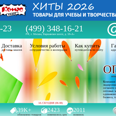
-23
(499) 348-16-21
РФ, г. Москва, Варшавское шоссе, д. 59«А»
Доставка
Условия работы
Как купить
Га
доставка заказов
сотрудничество и кооперация
путеводитель по сайту
адр
О
легк
Компания 
лидирующи
сегменте 
оптовых з
одинаково
бизнеса, т
ЗА СЕГОДНЯ (06.08)
39K+
2423
2011
обновлено товаров
изменилось цен
новинок