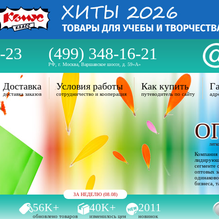
-23
(499) 348-16-21
РФ, г. Москва, Варшавское шоссе, д. 59«А»
Доставка
Условия работы
Как купить
Га
доставка заказов
сотрудничество и кооперация
путеводитель по сайту
адр
О
легк
Компания 
лидирующи
сегменте 
оптовых з
одинаково
бизнеса, т
ЗА НЕДЕЛЮ (08.08)
56K+
40K+
2011
обновлено товаров
изменилось цен
новинок