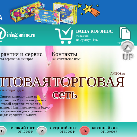
ВАША КОРЗИНА:
info@anitos.ru
товаров:
на сумму:
0 р.
прайс лист
рантия и сервис
Контакты
еса сервисных центров
как связаться с нами
ANITOS.ru
ПТОВАЯ
ТОРГОВАЯ
сеть
ость которую дарят
Энитос занимает одно из
х мест на Российском рынке в
оптовой торговли товаров и
акупок. Наши предложения будут
 актуальны как для крупного
ак для среднего и малого.
МЕЛКИЙ ОПТ
СРЕДНИЙ ОПТ
КРУПНЫЙ ОПТ
ОТ 10 000 Р
ОТ 50 000 Р
ОТ 100 000 Р