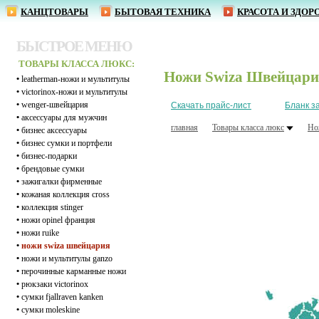
КАНЦТОВАРЫ
БЫТОВАЯ ТЕХНИКА
КРАСОТА И ЗДОР
БЫСТРОЕ МЕНЮ
ТОВАРЫ КЛАССА ЛЮКС:
Ножи Swiza Швейцари
•
leatherman-ножи и мультитулы
•
victorinox-ножи и мультитулы
•
wenger-швейцария
Скачать прайс-лист
Бланк з
•
аксессуары для мужчин
главная
Товары класса люкс
Но
•
бизнес аксессуары
•
бизнес сумки и портфели
•
бизнес-подарки
•
брендовые сумки
•
зажигалки фирменные
•
кожаная коллекция cross
•
коллекция stinger
•
ножи opinel франция
•
ножи ruike
•
ножи swiza швейцария
•
ножи и мультитулы ganzo
•
перочинные карманные ножи
•
рюкзаки victorinox
•
сумки fjallraven kanken
•
сумки moleskine