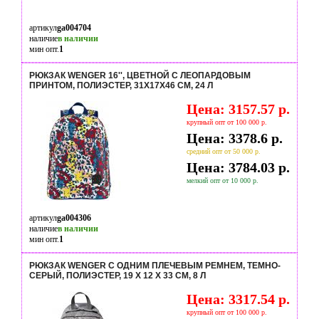
артикул
ga004704
наличие
в наличии
мин опт.
1
РЮКЗАК WENGER 16'', ЦВЕТНОЙ С ЛЕОПАРДОВЫМ
ПРИНТОМ, ПОЛИЭСТЕР, 31X17X46 СМ, 24 Л
Цена: 3157.57 р.
крупный опт от 100 000 р.
Цена: 3378.6 р.
средний опт от 50 000 р.
Цена: 3784.03 р.
мелкий опт от 10 000 р.
артикул
ga004306
наличие
в наличии
мин опт.
1
РЮКЗАК WENGER С ОДНИМ ПЛЕЧЕВЫМ РЕМНЕМ, ТЕМНО-
CЕРЫЙ, ПОЛИЭСТЕР, 19 Х 12 Х 33 СМ, 8 Л
Цена: 3317.54 р.
крупный опт от 100 000 р.