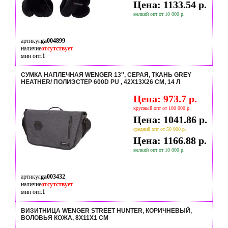
Цена: 1133.54 р.
мелкий опт от 10 000 р.
артикул
ga004899
наличие
отсутствует
мин опт.
1
СУМКА НАПЛЕЧНАЯ WENGER 13'', CЕРАЯ, ТКАНЬ GREY
HEATHER/ ПОЛИЭСТЕР 600D PU , 42Х13Х26 СМ, 14 Л
Цена: 973.7 р.
крупный опт от 100 000 р.
Цена: 1041.86 р.
средний опт от 50 000 р.
Цена: 1166.88 р.
мелкий опт от 10 000 р.
артикул
ga003432
наличие
отсутствует
мин опт.
1
ВИЗИТНИЦА WENGER STREET HUNTER, КОРИЧНЕВЫЙ,
ВОЛОВЬЯ КОЖА, 8Х11Х1 СМ