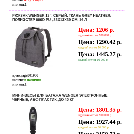
наличие
отсутствует
мин опт.
1
РЮКЗАК WENGER 13'', CЕРЫЙ, ТКАНЬ GREY HEATHER/
ПОЛИЭСТЕР 600D PU , 33Х13Х39 СМ, 16 Л
Цена: 1206 р.
крупный опт от 100 000 р.
Цена: 1290.42 р.
средний опт от 50 000 р.
Цена: 1445.27 р.
мелкий опт от 10 000 р.
артикул
ga001950
наличие
в наличии
мин опт.
1
МИНИ-ВЕСЫ ДЛЯ БАГАЖА WENGER ЭЛЕКТРОННЫЕ,
ЧЕРНЫЕ, АБС-ПЛАСТИК, ДО 40 КГ
Цена: 1801.35 р.
крупный опт от 100 000 р.
Цена: 1927.44 р.
средний опт от 50 000 р.